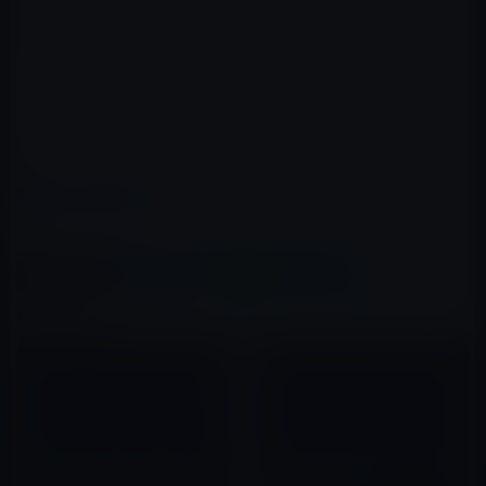
シャープの端末紹介サイトへ
カテゴリー
電子書籍
この記事をシェア
X(Twitter)
Facebook
LINE
B!はてブ
関連記事
【電子書籍Tips】再販制度と
村上龍氏の出版会社設立と出版