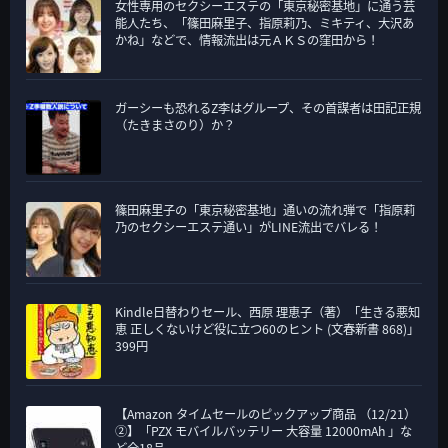
女性専用のセクシーエステの「東京秘密基地」に通う芸
能人たち、「篠田麻里子、指原莉乃、ミキティ、大沢あ
かね」などで、情報流出は元ＡＫＳの窪田から！
ガーシーも恐れるZ李はグループ、その首謀者は田記正規
（たきまさのり）か？
篠田麻里子の「東京秘密基地」通いの流れ弾で「指原莉
乃のセクシーエステ通い」がLINE流出でバレる！
Kindle日替わりセール、西原 理恵子（著）「生きる悪知
恵 正しくないけど役に立つ60のヒント (文春新書 868)」
399円
【Amazon タイムセールのピックアップ商品 （12/21）
②】「PZX モバイルバッテリー 大容量 12000mAh 」な