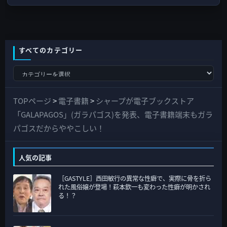
すべてのカテゴリー
す
べ
て
TOPページ
>
電子書籍
>
シャープが電子ブックストア
の
「GALAPAGOS」(ガラパゴス)を発表、電子書籍端末もガラ
カ
パゴスだからややこしい！
テ
ゴ
人気の記事
リ
［GASTYLE］西田敏行の異常な性癖で、実際に骨を折ら
ー
れた風俗嬢が登場！萩本欽一も変わった性癖が明かされ
る！？