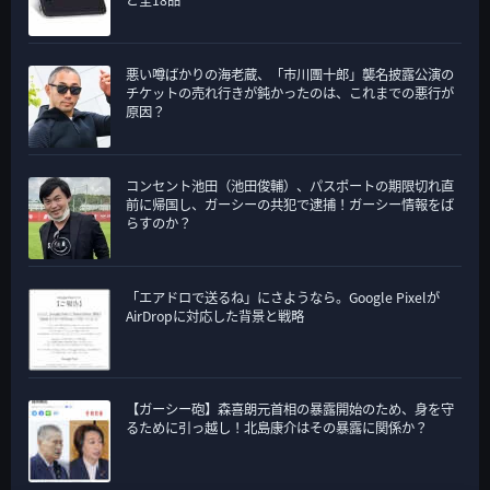
ど全18品
悪い噂ばかりの海老蔵、「市川團十郎」襲名披露公演の
チケットの売れ行きが鈍かったのは、これまでの悪行が
原因？
コンセント池田（池田俊輔）、パスポートの期限切れ直
前に帰国し、ガーシーの共犯で逮捕！ガーシー情報をば
らすのか？
「エアドロで送るね」にさようなら。Google Pixelが
AirDropに対応した背景と戦略
【ガーシー砲】森喜朗元首相の暴露開始のため、身を守
るために引っ越し！北島康介はその暴露に関係か？