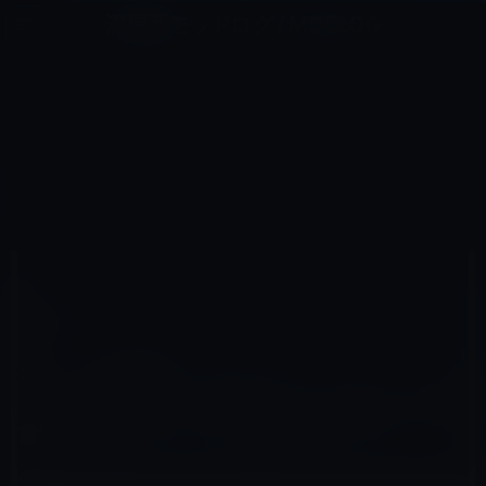
コ
ナ
深層系モッドログ / MODLOG
ン
ビ
ライフ、サイエンス、ガジェットほか、この迷宮を楽しむ人たちへ
テ
ゲ
ン
ー
電子書籍
ツ
シ
HOME
電子書籍
へ
ョ
シャープが電子ブックストア「GALAPAGOS」(ガラパゴス)を発表、電子書籍端末もガラパゴスだからやや
こしい！
ス
ン
キ
に
ッ
移
プ
動
2010年9月27日
M林檎
電子書籍
シャープが電子ブックストア
「GALAPAGOS」(ガラパゴス)を発表、電子
書籍端末もガラパゴスだからややこしい！