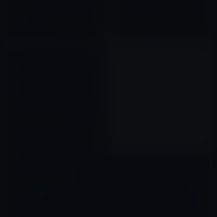
は？ 電子書籍は再販制度の対象
業界への衝撃！
となるの？
2010年11月05日
2010年12月19日
電子書籍を驚異に感じているの
は、出版・流通業者だけでな
く、既存の作家自身ではないの
か？
2010年11月06日
コメントを残す
メールアドレスが公開されることはありません。
※
が付いている欄は
必須項目です
コメント
※