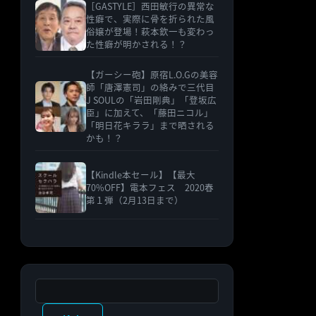
［GASTYLE］西田敏行の異常な
性癖で、実際に骨を折られた風
俗嬢が登場！萩本欽一も変わっ
た性癖が明かされる！？
【ガーシー砲】原宿L.O.Gの美容
師「唐澤憲司」の絡みで三代目
J SOULの「岩田剛典」「登坂広
臣」に加えて、「藤田ニコル」
「明日花キララ」まで晒される
かも！？
【Kindle本セール】【最大
70%OFF】電本フェス 2020春
第１弾（2月13日まで）
検索