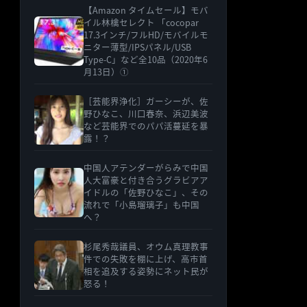
【Amazon タイムセール】モバ
イル林檎セレクト 「cocopar
17.3インチ/フルHD/モバイルモ
ニター薄型/IPSパネル/USB
Type-C」など全10品（2020年6
月13日）①
［芸能界浄化］ガーシーが、佐
野ひなこ、川口春奈、浜辺美波
など芸能界でのパパ活蔓延を暴
露！？
中国人アテンダーがらみで中国
人大富豪と付き合うグラビアア
イドルの「佐野ひなこ」、その
流れで「小島瑠璃子」も中国
へ？
杉尾秀哉議員、オウム真理教事
件での失敗を棚に上げ、高市首
相を追及する姿勢にネット民が
怒る！