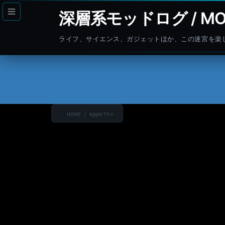
コ
ナ
深層系モッドログ / MO
ン
ビ
テ
ゲ
ライフ、サイエンス、ガジェットほか、この迷宮を楽
ン
ー
ツ
シ
へ
ョ
ス
ン
キ
に
ッ
移
HOME
Apple TV＋
プ
動