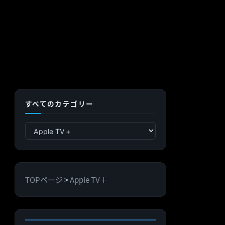
すべてのカテゴリー
す
べ
て
の
TOPページ
>
Apple TV＋
カ
テ
ゴ
リ