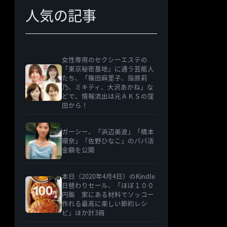
人気の記事
ー
女性専用のセクシーエステの
「東京秘密基地」に通う芸能人
たち、「篠田麻里子、指原莉
乃、ミキティ、大沢あかね」な
どで、情報流出は元ＡＫＳの窪
田から！
ガーシー、「浜辺美波」「橋本
環奈」「佐野ひなこ」のパパ活
金額を公開
本日（2020年4月4日）のKindle
日替わりセール、「ほぼ１００
円飯 家にある材料でソッコー
作れる最高に楽しい節約レシ
ピ」ほか計3冊