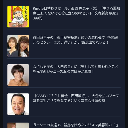
Kindle日替わりセール、西原 理恵子（著）「生きる悪知
恵 正しくないけど役に立つ60のヒント (文春新書 868)」
399円
篠田麻里子の「東京秘密基地」通いの流れ弾で「指原莉
乃のセクシーエステ通い」がLINE流出でバレる！
なにわ男子の「大西流星」に（男として）襲われたこと
を元関西ジャニーズJr.の吉岡廉が暴露！
［GASTYLE？？］俳優「西田敏行」、大金を払いソープ
嬢を骨折させて興奮するという異常な性癖の噂
ガーシーの友達で、暴露を始めたカリスマ美容師の「き