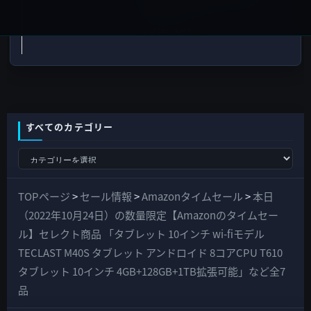
サポート
2022年10月25日
すべてのカテゴリー
す
べ
て
TOPページ
>
セール情報
>
Amazonタイムセール
>
本日
の
（2022年10月24日）の数量限定【Amazonのタイムセー
カ
ル】セレクト商品 「タブレット 10インチ wi-fiモデル
テ
TECLAST M40S タブレット アンドロイド 8コアCPU T610
ゴ
タブレット 10インチ 4GB+128GB+1TB拡張可能」など全7
リ
品
ー