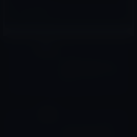
ガーシー
前の記事
MCJ（マウスコンピュータ）
高島会長のDV動画が、また流
出！
2022年10月24日
iOS16
次の記事
Apple、iOS 16.1を公開！
iCloud共有写真ライブラリを