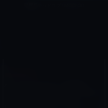
コ
ナ
深層系モッドログ / MODLOG
ン
ビ
ライフ、サイエンス、ガジェットほか、この迷宮を楽しむ人たちへ
テ
ゲ
ン
ー
AMAZONタイムセール
ツ
シ
HOME
セール情報
Amazonタイムセール
へ
ョ
本日（2022年10月24日）の数量限定【Amazonのタイムセール】セレクト商品 「タブレット 10インチ
wi-fiモデル TECLAST M40S タブレット アンドロイド 8コアCPU T610 タブレット 10インチ
ス
ン
4GB+128GB+1TB拡張可能」など全7品
キ
に
ッ
移
プ
動
2022年10月24日
M林檎
Amazonタイムセール
本日（2022年10月24日）の数量限定
【Amazonのタイムセール】セレクト商品
「タブレット 10インチ wi-fiモデル
TECLAST M40S タブレット アンドロイド 8