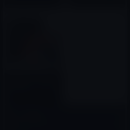
2018年10月10日
【Amazon タイムセール】 モバ
イル林檎セレクト「Wonzir 新
しい iPad Pro 11 ケース (2018
モデル) Apple Penci」など全
2019年09月03日
12品（2019年9月3日）①
コメントを残す
メールアドレスが公開されることはありません。
※
が付いている欄は
必須項目です