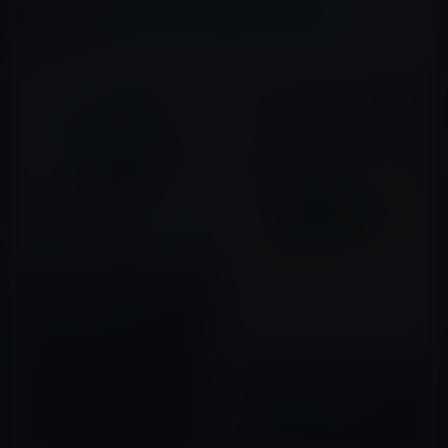
X(Twitter)
Facebook
LINE
B!はてブ
関連記事
【Amazon タイムセールのピッ
クアップ商品（5/10）①】
「iPad 9.7 キーボード 2018
Sengbrich 七色バックライト
2018年05月10日
360度回転スタンド 反転可能 オ
本日（10/10）のKindle日替わ
ートストップ 」など全10品
りセール、「いのちの輝き
Kindle版」ほか計3冊