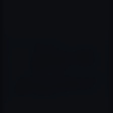
📖 あわせて読みたい記事
【Amazon タイムセール】 （2019年6月3
日）「Anker PowerCore Fusion 5000
(5000mAh モバイルバッテリー搭載 USB急
速充電器) 」など全12品
【Amazon タイムセールのピックアップ商品
（9/2）①】「HAVIT「Bluetooth 5.0 」
Bluetooth イヤホン完全ワイヤレスイヤホ
ン」など全10品