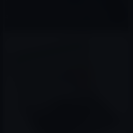
コアCPU T610 タブレット 10インチ
4GB+128GB+1TB拡張可能」など全7品