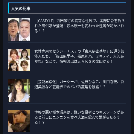
人気の記事
［GASTYLE］西田敏行の異常な性癖で、実際に骨を折ら
れた風俗嬢が登場！萩本欽一も変わった性癖が明かされ
る！？
女性専用のセクシーエステの「東京秘密基地」に通う芸
能人たち、「篠田麻里子、指原莉乃、ミキティ、大沢あ
かね」などで、情報流出は元ＡＫＳの窪田から！
［芸能界浄化］ガーシーが、佐野ひなこ、川口春奈、浜
辺美波など芸能界でのパパ活蔓延を暴露！？
性格の悪い橋本環奈は、嫌いな役者とのキスシーンがあ
ると前日にニンニクを食べ大酒を飲んで嫌がらせをす
る！？