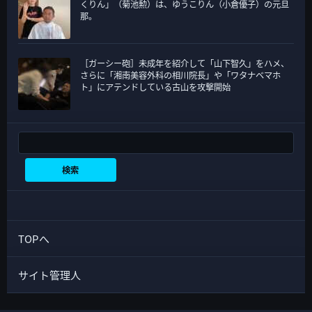
くりん」（菊池勲）は、ゆうこりん（小倉優子）の元旦
那。
［ガーシー砲］未成年を紹介して「山下智久」をハメ、
さらに「湘南美容外科の相川院長」や「ワタナベマホ
ト」にアテンドしている古山を攻撃開始
検索
検索
TOPへ
サイト管理人