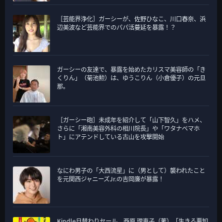
［芸能界浄化］ガーシーが、佐野ひなこ、川口春奈、浜
辺美波など芸能界でのパパ活蔓延を暴露！？
ガーシーの友達で、暴露を始めたカリスマ美容師の「き
くりん」（菊池勲）は、ゆうこりん（小倉優子）の元旦
那。
［ガーシー砲］未成年を紹介して「山下智久」をハメ、
さらに「湘南美容外科の相川院長」や「ワタナベマホ
ト」にアテンドしている古山を攻撃開始
なにわ男子の「大西流星」に（男として）襲われたこと
を元関西ジャニーズJr.の吉岡廉が暴露！
Kindle日替わりセール、西原 理恵子（著）「生きる悪知