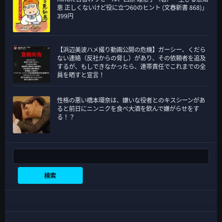
恵 正しくないけど役に立つ60のヒント (文春新書 868)」
399円
【浜辺美波ハメ撮り動画公開の危機】ガーシー、くだら
ない連絡（反社からの脅し）があり、その依頼者を追及
するが、もしできなかったら、連帯責任でこれまでの全
員を晒すと宣言！
性格の悪い橋本環奈は、嫌いな役者とのキスシーンがあ
ると前日にニンニクを食べ大酒を飲んで嫌がらせをす
る！？
検索
検索