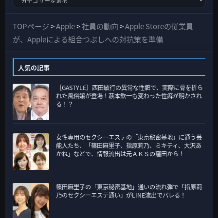
べ
て
TOPページ
>
Apple
>
社員の動向
>
Apple Storeの従業員
の
が、Appleによる組合つぶしへの対抗策を準備
カ
テ
人気の記事
ゴ
［GASTYLE］西田敏行の異常な性癖で、実際に骨を折ら
リ
れた風俗嬢が登場！萩本欽一も変わった性癖が明かされ
ー
る！？
女性専用のセクシーエステの「東京秘密基地」に通う芸
能人たち、「篠田麻里子、指原莉乃、ミキティ、大沢あ
かね」などで、情報流出は元ＡＫＳの窪田から！
篠田麻里子の「東京秘密基地」通いの流れ弾で「指原莉
乃のセクシーエステ通い」がLINE流出でバレる！