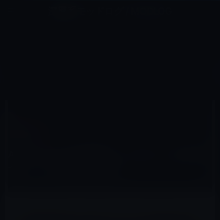
コ
ナ
深層系モッドログ / MODLOG
ン
ビ
ライフ、サイエンス、ガジェットほか、この迷宮を楽しむ人たちへ
テ
ゲ
ン
ー
社員の動向
ツ
シ
HOME
Apple
社員の動向
Apple Storeの従業員が、Appleによる組合つぶしへの対抗策を準備
へ
ョ
ス
ン
キ
に
ッ
移
2022年9月2日
M林檎
プ
動
社員の動向
Apple Storeの従業員が、Appleによる組合
つぶしへの対抗策を準備