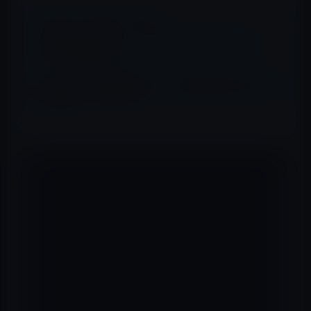
📖 あわせて読みたい記事
【速報】AppleのジョブズCEOが退任。後任はティム・
クックCOOが就任
Appleのアプリ審査担当者は、男性器を眺め続ける過酷
な仕事をこなしている！
オクラホマシティのApple社の労働者は木曜日に
彼らの店を組合化するよう請願し、会社内および
より広範な小売業界内での組織化の波を拡大しま
した。
従業員は全米労働関係委員会 (NRLB) に嘆願書を
提出し、アメリカ通信労働者組合への参加に関す
る投票を求めました。