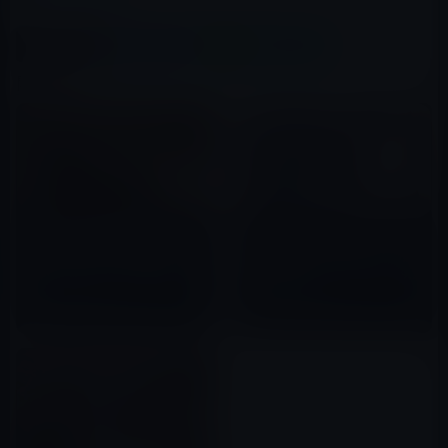
この記事をシェア
X(Twitter)
Facebook
LINE
B!はてブ
関連記事
Appleの調達担当副社長は、
Appleの元小売従業員「Sam
TikTokでのひどい発言「hell of
Sung氏」が、チャリティーのた
a dental plan」で仕事を失う
めにの名刺とTシャツをオークシ
ョンに出品
2022年09月30日
2022年08月21日