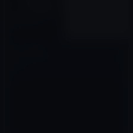
ティム・クックCEO、Wiiboに
中国訪問の写真を投稿
2015年05月17日
コメントを残す
メールアドレスが公開されることはありません。
※
が付いている欄は
必須項目です
コメント
※