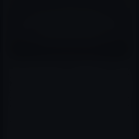
今年2月、Apple Storeの従業員グループが、組合設立計画
の初期段階にある約 6 つの店舗で、全国労働関係委員会に
提出する書類を作成しました。
Apple Store従業員の不満の主な原因は賃金です。Apple
は、役割と年功に応じて、時給 20 ～ 30 ドルの範囲で小売
業の従業員に支払っています。労働者は、これらの金利が
インフレに追いついていないと言います。しかし、最近
の組合調査では、
給与だけが懸念事項ではないことが
明
らかになりました。