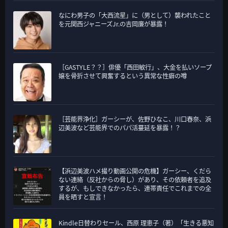
なにわ男子の「大西流星」に（男として）襲われたこと
を元関西ジャニーズJr.の吉岡廉が暴露！
［GASTYLE？？］俳優「西田敏行」、大金を払いソープ
嬢を骨折させて興奮するという異常な性癖の噂
［芸能界浄化］ガーシーが、佐野ひなこ、川口春奈、浜
辺美波など芸能界でのパパ活蔓延を暴露！？
【浜辺美波ハメ撮り動画公開の危機】ガーシー、くだら
ない連絡（反社からの脅し）があり、その依頼者を追及
するが、もしできなかったら、連帯責任でこれまでの全
員を晒すと宣言！
Kindle日替わりセール、西原 理恵子（著）「生きる悪知