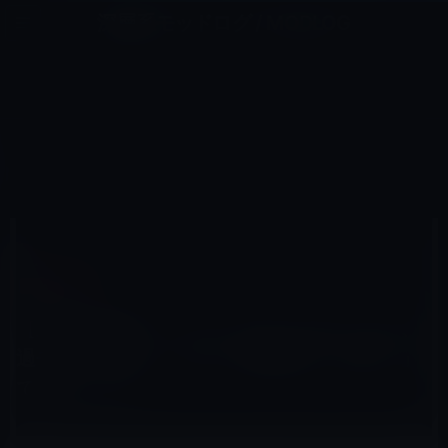
コ
ナ
深層系モッドログ / MODLOG
ン
ビ
ライフ、サイエンス、ガジェットほか、この迷宮を楽しむ人たちへ
テ
ゲ
ン
ー
サイエンス
ツ
シ
HOME
サイエンス
へ
ョ
［悪魔の科学？］マインドアップロードは、 過去の「あなた」だが、将来的な「あなた」ではないこと
ス
ン
キ
に
ッ
移
プ
動
2022年8月14日
M林檎
サイエンス
［悪魔の科学？］マインドアップロードは、
過去の「あなた」だが、将来的な「あなた」
ではないこと