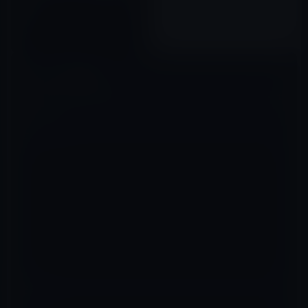
模様
2022年06月21日
コメントを残す
メールアドレスが公開されることはありません。
※
が付いている欄は
必須項目です
コメント
※
名前
※