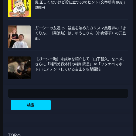
恵 正しくないけど役に立つ60のヒント (文春新書 868)」
399円
ガーシーの友達で、暴露を始めたカリスマ美容師の「き
くりん」（菊池勲）は、ゆうこりん（小倉優子）の元旦
那。
［ガーシー砲］未成年を紹介して「山下智久」をハメ、
さらに「湘南美容外科の相川院長」や「ワタナベマホ
ト」にアテンドしている古山を攻撃開始
検索
検索
TOPへ