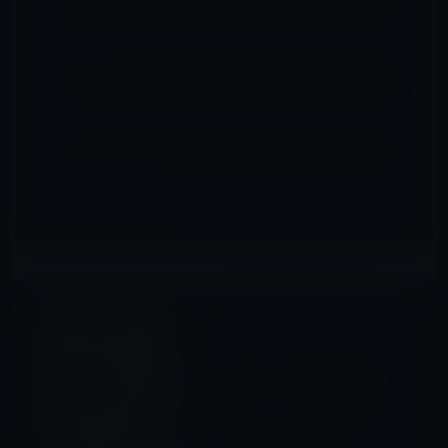
メール
※
サイト
地球環境
前の記事
ペットボトル入り飲料水の禁
止しないとマイクロプラスチ
ックが世界中にさらに拡散
し、人間の体内にも侵入