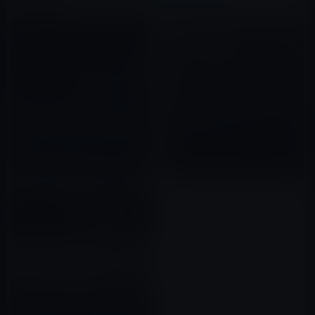
関連記事
大規模な広告を宇宙に打ち上げ
火星探査のローバーが捉えた珍
て、都市の上空で光らせたいと
しい人工物らしきもの？
考えているが宇宙ゴミが課題
2022年10月07日
2022年10月08日
NASAの将来の月面ミッション
についてリーク、それは遅れる