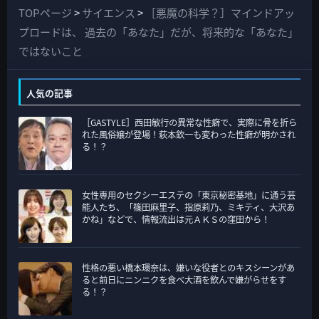
て
TOPページ
>
サイエンス
>
［悪魔の科学？］マインドアッ
の
プロードは、 過去の「あなた」だが、将来的な「あなた」
カ
ではないこと
テ
ゴ
人気の記事
リ
［GASTYLE］西田敏行の異常な性癖で、実際に骨を折ら
ー
れた風俗嬢が登場！萩本欽一も変わった性癖が明かされ
る！？
女性専用のセクシーエステの「東京秘密基地」に通う芸
能人たち、「篠田麻里子、指原莉乃、ミキティ、大沢あ
かね」などで、情報流出は元ＡＫＳの窪田から！
性格の悪い橋本環奈は、嫌いな役者とのキスシーンがあ
ると前日にニンニクを食べ大酒を飲んで嫌がらせをす
る！？