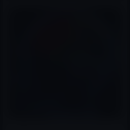
画像ソース：Britannica © V. Yakobchuk/Fotolia