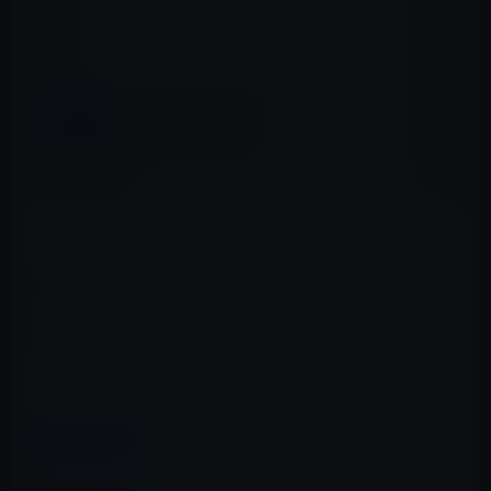
App Storeのプライバシーラベル
Appleは、App Storeのプライバシーラベルの外観を微調
整して、ダークモードで区別しやすくしました。
（via
MacRumors
）
カテゴリー
iOS 14
この記事をシェア