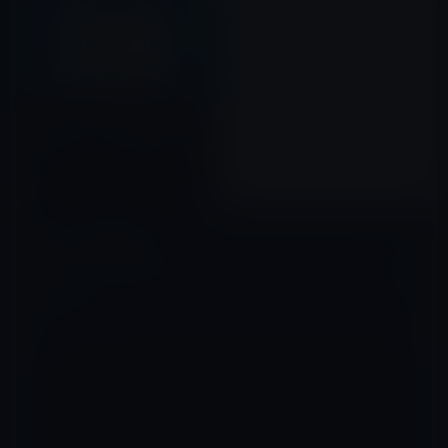
iOS 14、アプリまたはウィジェ
ットがクリップボードを読み取
るときにユーザーに通知！
2020年06月24日
コメントを残す
メールアドレスが公開されることはありません。
※
が付いている欄は
必須項目です
コメント
※