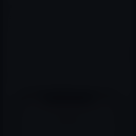
Apple Music
Apple Musicには、再生中のキューに曲を追加したり、
Apple Musicライブラリに曲を追加したりするための新し
いスライドジェスチャがあります。曲を長押しすると、
「最後に再生」と「アルバムを表示」の新しいオプショ
ンもあります。ライブラリでは、ダウンロードボタンが3
つのドットに置き換えられ、タップして曲のすべてのオプ
ションにアクセスできます。アクションは、ミュージック
アプリの任意の場所で曲のタイトルを長押ししたときに
使用できるアクションと同じです。