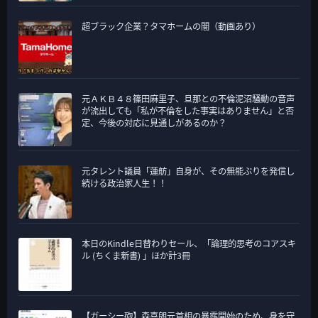
超ブラック企業？タマホームの闇（動画あり）
元ＡＫＢ４８篠田麻里子、旦那との不倫泥沼騒動の音声
が流出しても「私が不倫をした事実はありません」と否
定、今後の対応に見通しがあるのか？
元タレント議員「蓮舫」自身が、その無能ぶりを発信し
続ける政治家人生！！
本日のKindle日替わりセール、「論理的思考のコアスキ
ル (ちくま新書) 」ほか計3冊
【ガーシー砲】森喜朗元首相の暴露開始のため、身を守