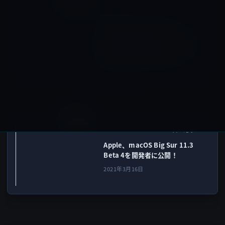
Kindle本
前の記事
本日（2021年3月16日）の
Kindle日替わりセール、「三
国志全一冊合本版 (吉川英治歴
史時代文庫)」ほか計3冊
2021年3月16日
Big Sur
次の記事
Apple、macOS Big Sur 11.3
Beta 4を開発者に公開！
2021年3月16日