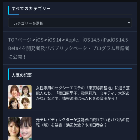
すべてのカテゴリー
す
べ
て
TOPページ
>
iOS
>
iOS 14
>
Apple、iOS 14.5 /iPadOS 14.5
の
Beta 4を開発者及びパブリックベータ・プログラム登録者
カ
に公開！
テ
ゴ
人気の記事
リ
女性専用のセクシーエステの「東京秘密基地」に通う芸
ー
能人たち、「篠田麻里子、指原莉乃、ミキティ、大沢あ
かね」などで、情報流出は元ＡＫＳの窪田から！
元テレビディレクターが芸能界に流れているパパ活の情
報（噂）を暴露！浜辺美波？や川口春奈？