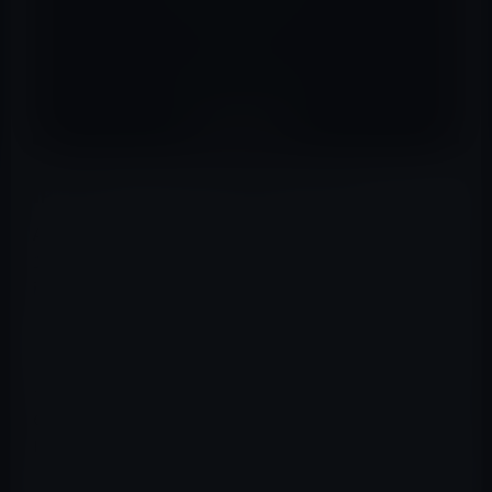
iPadスマートフォリオセキュリティ
Appleは、第8世代のiPad、第4世代のiPad Air、第2世代の
11インチiPad Pro、および第4世代の12.9インチの
iPadProに、組み込みのミュート機能を備えた新しいプラ
イバシー機能を追加しました。
これにより、タブレットが使用されていないときにスマ
ートフォリオアプリがマイクにアクセスできなくなり、こ
の機能は他のMFiスマートケースでも機能します。Apple
は、2020年のiPad Proモデルでこの機能を最初に導入
し、追加のモデルに拡張しています。