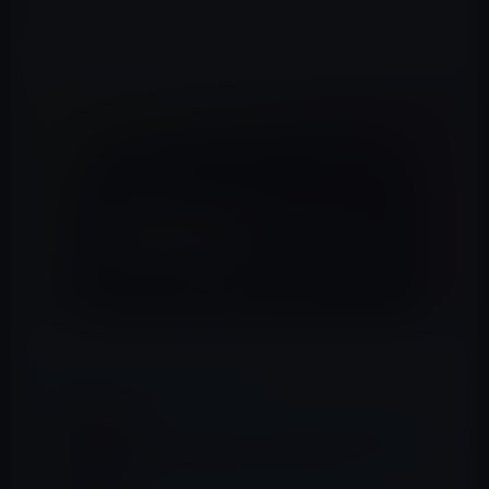
ようになりました。以前は、デュアルSIMモードはLTEネ
ットワークに限定されていました。
📖 あわせて読みたい記事
Apple、iOS 14.3・iPadOS 14.3を正式に公
開！「Apple Fitness+」をサポート