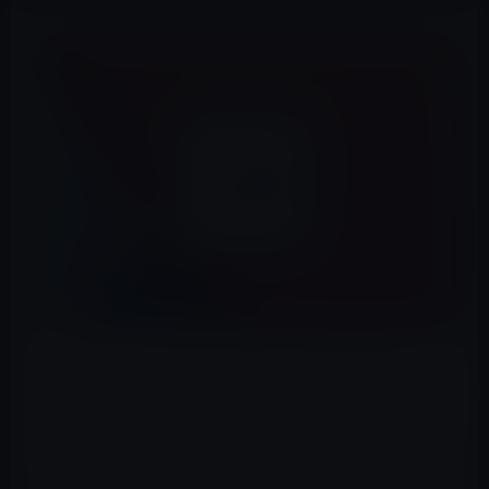
Appleが、iOS 14.5 /iPadOS 14.5 Beta 4を開発者及びパブ
リックベータ・プログラム登録者に公開しました。
このアップデートでは、iPhone 12モデルのデュアルSIM
モードでの5Gの
世界的なサポート
も提供されるため、複
数の回線を使用する場合、両方を5Gの速度で接続できる