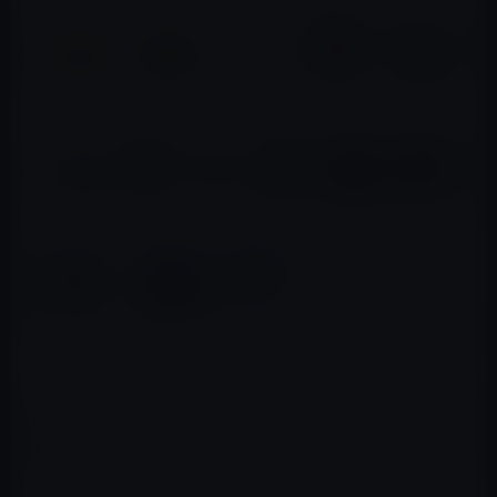
Appleは注射器の絵文字から血液を取り除き、ワクチン接
種にも使用できるよりニュートラルな外観にしました。
ヘッドフォンの絵文字が更新され、一般的なヘッドフォ