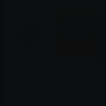
ンのセットではなく、AirPods Maxのように見えます。
緑の色合いの修正？
レポートによると、iOS 14.5の2番目のベータ版では、一
部のiPhone所有者が経験している緑の色合いの問題が修
正される可能性があります。一部のiPhone12モデルは灰
色または緑色の輝きを示します。これは、Appleが11月に
調査中であると述べた問題です。一部のユーザーには改
善がありますが、他のユーザーにはまだ問題が存在して