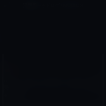
コ
ナ
深層系モッドログ / MODLOG
ン
ビ
ライフ、サイエンス、ガジェットほか、この迷宮を楽しむ人たちへ
テ
ゲ
ン
ー
IOS 14
ツ
シ
HOME
iOS
iOS 14
へ
ョ
Apple、iOS 14.5 /iPadOS 14.5 Beta 4を開発者及びパブリックベータ・プログラム登録者に公開！
ス
ン
キ
に
ッ
移
プ
動
2021年3月16日
M林檎
iOS 14
Apple、iOS 14.5 /iPadOS 14.5 Beta 4を開
発者及びパブリックベータ・プログラム登録
者に公開！