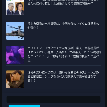
るために引っ越し！北島康介はその暴露に関係か？
陸上自衛隊のヘリ墜落は、中国からのマイクロ波照射の
影響か？
ホリエモン、（ウクライナ人好きの）楽天三木谷社長が
「ヤバイから、社員一人当たり5件の楽天モバイルの契約
をとってこい！」と檄を飛ばすほど危機的状況だと述べ
る。
性格の悪い橋本環奈は、嫌いな役者とのキスシーンがあ
ると前日にニンニクを食べ大酒を飲んで嫌がらせをす
る！？
検索