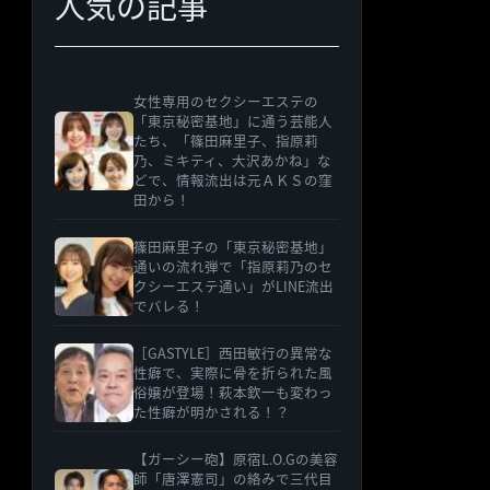
人気の記事
女性専用のセクシーエステの
「東京秘密基地」に通う芸能人
たち、「篠田麻里子、指原莉
乃、ミキティ、大沢あかね」な
どで、情報流出は元ＡＫＳの窪
田から！
篠田麻里子の「東京秘密基地」
通いの流れ弾で「指原莉乃のセ
クシーエステ通い」がLINE流出
でバレる！
［GASTYLE］西田敏行の異常な
性癖で、実際に骨を折られた風
俗嬢が登場！萩本欽一も変わっ
た性癖が明かされる！？
【ガーシー砲】原宿L.O.Gの美容
師「唐澤憲司」の絡みで三代目