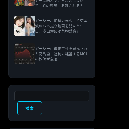
シーに絡んでいることについ
て、組の幹部に激怒される！
ガーシー、衝撃の暴露「浜辺美
波のハメ撮り動画を見たと告
白。浅田舞には薬物疑惑」
ガーシーに傷害事件を暴露され
た高島勇二社長の経営するMCJ
の株価が急落
検索
検索