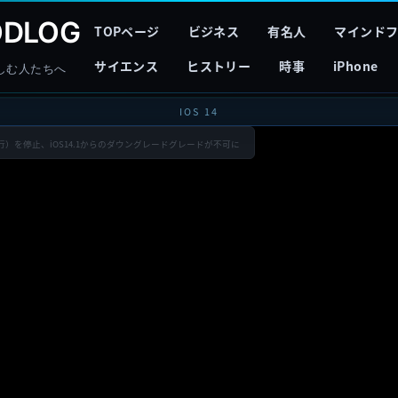
DLOG
TOPページ
ビジネス
有名人
マインド
サイエンス
ヒストリー
時事
iPhone
しむ人たちへ
IOS 14
署名発行）を停止、iOS14.1からのダウングレードグレードが不可に