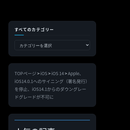
すべてのカテゴリー
す
べ
て
の
TOPページ
>
iOS
>
iOS 14
>
Apple、
カ
iOS14.0.1へのサイニング（署名発行）
テ
を停止、iOS14.1からのダウングレー
ゴ
ドグレードが不可に
リ
ー