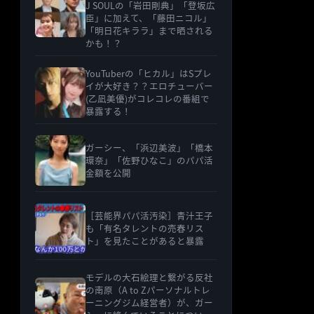
J SOULの「岩田剛典」「登坂広
臣」に加えて、「藤田ニコル」
「明日花キララ」まで晒される
かも！？
YouTuberの「ヒカル」はSプレ
イが大好き？？エロチューバー
(乙凪美優)がコレコレの番組で
暴露する！
ガーシー、「浜辺美波」「橋本
環奈」「佐野ひなこ」のパパ活
金額を公開
［芸能界パパ活汚染］青汁王子
も「有名タレントの売春リス
ト」を見たことがあると暴露
モデルの大石絵理と繋がる反社
の南原（A to Zパーソナルトレ
ーニングジム経営者）が、ガー