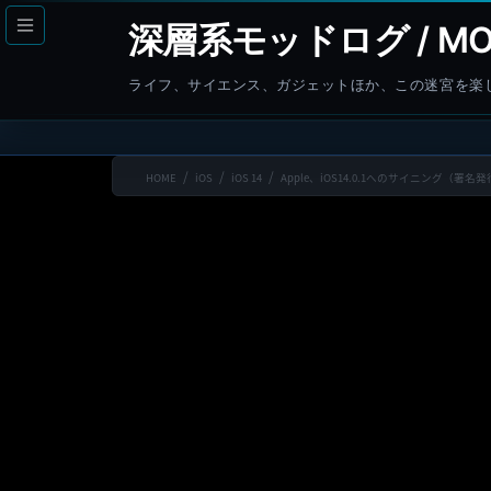
コ
ナ
深層系モッドログ / MO
ン
ビ
テ
ゲ
ライフ、サイエンス、ガジェットほか、この迷宮を楽
ン
ー
ツ
シ
へ
ョ
HOME
iOS
iOS 14
Apple、iOS14.0.1へのサイニング（
ス
ン
キ
に
ッ
移
プ
動