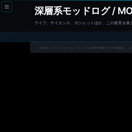
コ
ナ
深層系モッドログ / MO
ン
ビ
テ
ゲ
ライフ、サイエンス、ガジェットほか、この迷宮を楽
ン
ー
ツ
シ
へ
ョ
HOME
ライフスタイル
アップルの神が微笑むプチ仕事論
［
ス
ン
キ
に
ッ
移
プ
動