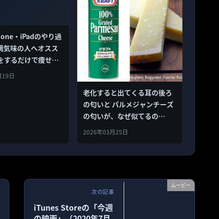
hone・iPadのやり過
満気味の人へオスス
をするだけで痩せる
ブレス」
月19日
老化すると出てくる耳の後ろ
の匂いと パルメジャンチーズ
の匂いが、なぜ似てるの
か！？
2026年03月25日
ムービー
次の記事
iTunes Storeの「今週
の映画」（2020年7月