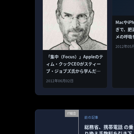
MacやiP
ぎで、肥
メの呼吸
「ロング
2012年05
「集中（Focus）」Appleのテ
ィム・クックCEOがスティー
ブ・ジョブズ氏から学んだこ
と
2012年06月02日
IT総合
前の記事
総務省、携帯電話 の乗
り換え手数料を引き下