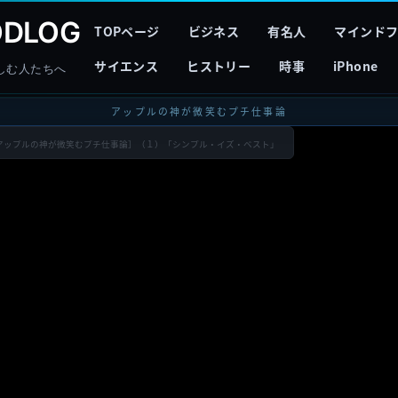
DLOG
TOPページ
ビジネス
有名人
マインド
サイエンス
ヒストリー
時事
iPhone
しむ人たちへ
アップルの神が微笑むプチ仕事論
アップルの神が微笑むプチ仕事論］（１）「シンプル・イズ・ベスト」