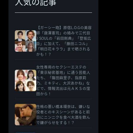
人気の記事
【ガーシー砲】原宿L.O.Gの美容
師「唐澤憲司」の絡みで三代目
J SOULの「岩田剛典」「登坂広
臣」に加えて、「藤田ニコル」
「明日花キララ」まで晒される
かも！？
女性専用のセクシーエステの
「東京秘密基地」に通う芸能人
たち、「篠田麻里子、指原莉
乃、ミキティ、大沢あかね」な
どで、情報流出は元ＡＫＳの窪
田から！
性格の悪い橋本環奈は、嫌いな
役者とのキスシーンがあると前
日にニンニクを食べ大酒を飲ん
で嫌がらせをする！？