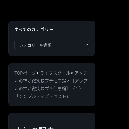
すべてのカテゴリー
す
べ
て
の
TOPページ
>
ライフスタイル
>
アップ
カ
ルの神が微笑むプチ仕事論
>
［アップ
テ
ルの神が微笑むプチ仕事論］（１）
ゴ
「シンプル・イズ・ベスト」
リ
ー