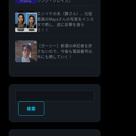
ウンジ・グレイス」
エンリケの夫（豚さん）、元従
業員のMayaさんの写真をインス
タで晒し、逆に反撃を食ら
う！！
［ガーシー］新潮の岸記者を許
さないので、今後も電話番号以
外にも晒していく！
検索
検索