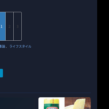
1
2
3
事論
、
ライフスタイル