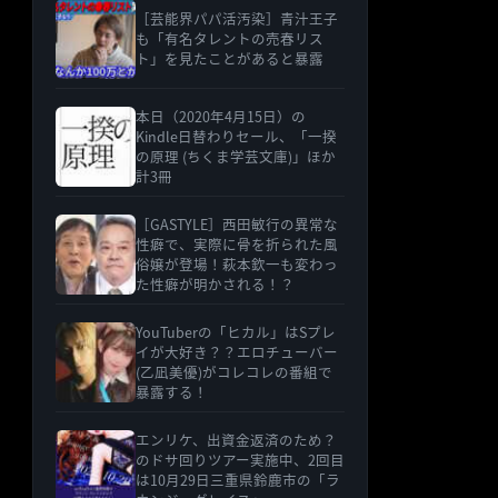
［芸能界パパ活汚染］青汁王子
も「有名タレントの売春リス
ト」を見たことがあると暴露
本日（2020年4月15日）の
Kindle日替わりセール、「一揆
の原理 (ちくま学芸文庫)」ほか
計3冊
［GASTYLE］西田敏行の異常な
性癖で、実際に骨を折られた風
俗嬢が登場！萩本欽一も変わっ
た性癖が明かされる！？
YouTuberの「ヒカル」はSプレ
イが大好き？？エロチューバー
(乙凪美優)がコレコレの番組で
暴露する！
エンリケ、出資金返済のため？
のドサ回りツアー実施中、2回目
は10月29日三重県鈴鹿市の「ラ