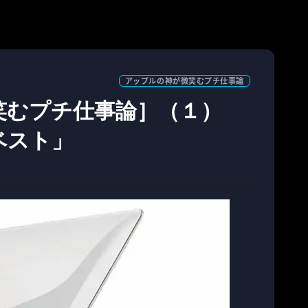
アップルの神が微笑むプチ仕事論
笑むプチ仕事論］（１）
ベスト」