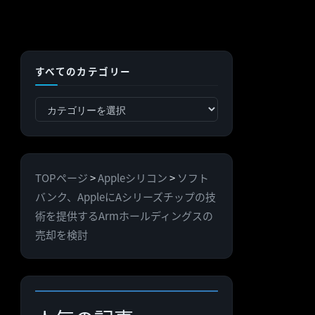
すべてのカテゴリー
す
べ
て
の
TOPページ
>
Appleシリコン
>
ソフト
カ
バンク、AppleにAシリーズチップの技
テ
術を提供するArmホールディングスの
ゴ
売却を検討
リ
ー