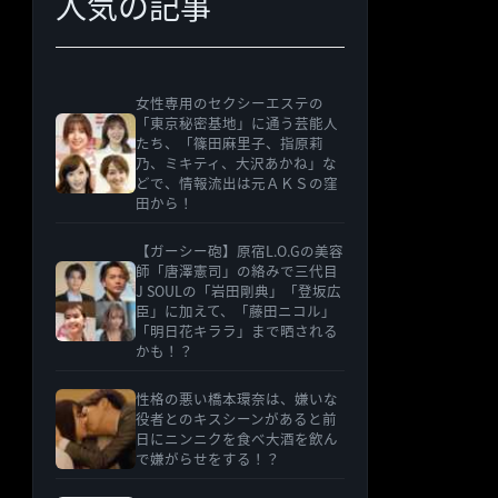
人気の記事
女性専用のセクシーエステの
「東京秘密基地」に通う芸能人
たち、「篠田麻里子、指原莉
乃、ミキティ、大沢あかね」な
どで、情報流出は元ＡＫＳの窪
田から！
【ガーシー砲】原宿L.O.Gの美容
師「唐澤憲司」の絡みで三代目
J SOULの「岩田剛典」「登坂広
臣」に加えて、「藤田ニコル」
「明日花キララ」まで晒される
かも！？
性格の悪い橋本環奈は、嫌いな
役者とのキスシーンがあると前
日にニンニクを食べ大酒を飲ん
で嫌がらせをする！？