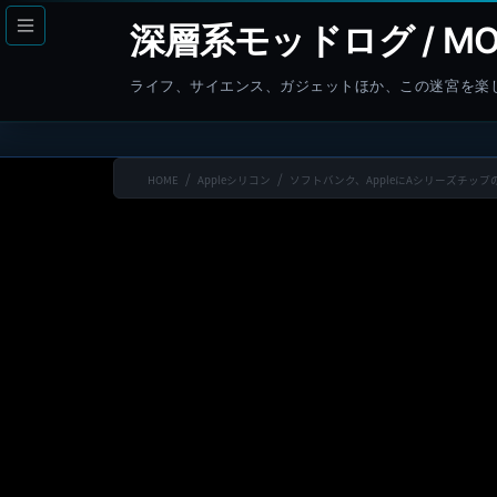
コ
ナ
深層系モッドログ / MO
ン
ビ
テ
ゲ
ライフ、サイエンス、ガジェットほか、この迷宮を楽
ン
ー
ツ
シ
へ
ョ
HOME
Appleシリコン
ソフトバンク、AppleにAシリーズチッ
ス
ン
キ
に
ッ
移
プ
動