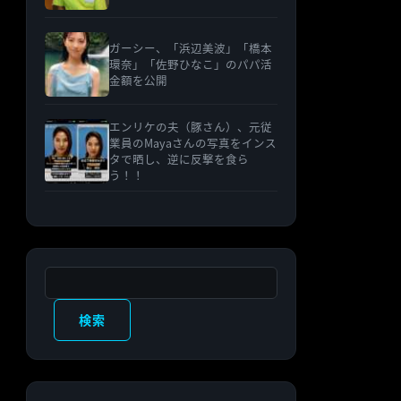
ガーシー、「浜辺美波」「橋本
環奈」「佐野ひなこ」のパパ活
金額を公開
エンリケの夫（豚さん）、元従
業員のMayaさんの写真をインス
タで晒し、逆に反撃を食ら
う！！
検索
検索