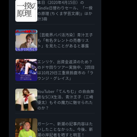
本日（2020年4月15日）の
Kindle日替わりセール、「一揆
の原理 (ちくま学芸文庫)」ほか
計3冊
［芸能界パパ活汚染］青汁王子
も「有名タレントの売春リス
ト」を見たことがあると暴露
エンリケ、出資金返済のため？
のドサ回りツアー実施中、2回目
は10月29日三重県鈴鹿市の「ラ
ウンジ・グレイス」
YouTuber「てんちむ」の自由奔
放なS◎X生活、青汁王子（三崎
優太）もその魔力に魅せられた
のか？
ガーシー、新潮の記事内容はた
いしたことなかった。今後、新
潮の岸記者を晒すと明言！