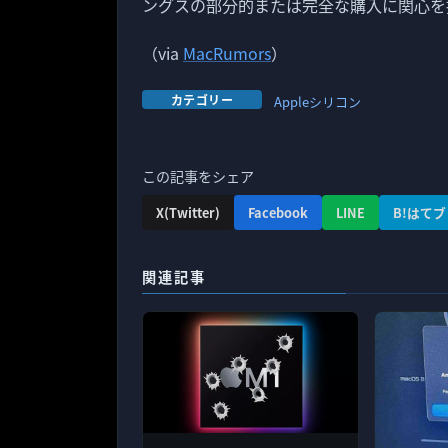
ングスの部分的または完全な購入に関心を
（via
MacRumors
）
カテゴリー
Appleシリコン
この記事をシェア
X(Twitter)
Facebook
LINE
B!はてブ
関連記事