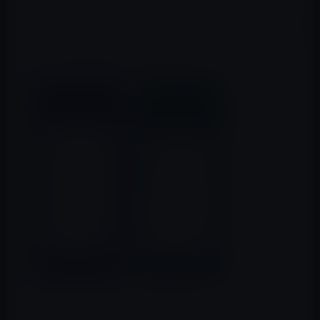
化を使用して、クラウドサービス側がパスワードにアクセ
スできないようにします。Dropboxは、さらに進んだ技術
であるゼロ知識証明を使用しています。
App Store → Dropbox Passwords