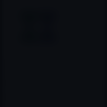
Dropboxが、App Storeでパスワードマネージャー
「Dropbox Passwords」を限定公開しています。
現在、招待者のみが使用可能なので、誰でもダウンロー
ドは可能ですが、まだアクティブ化できません。 Android
バージョンもPlayストアで入手できますが、同じ制限が
適用されています。