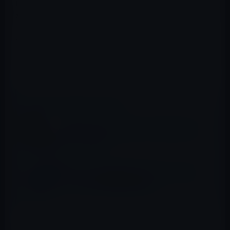
Dropbox Passwordsは、すべてのパスワードを1つの安全
な場所に保存し、ユーザー名とパスワードを入力するこ
とでパスワードのセキュリティを提供し、Webサイトや
アプリに即座にサインインできるようにします。新しい
アカウントにサインアップするときに、一意で安全なパ
スワードを簡単に作成して保存できます。
📖 あわせて読みたい記事
Facebook、iPhone 6sの「Live Photos」を
サポート開始
Twitter、7月からDM（ダイレクトメッセー
ジ）の140文字数制限を撤廃
パスワードマネージャーは常にエンドツーエンドの暗号