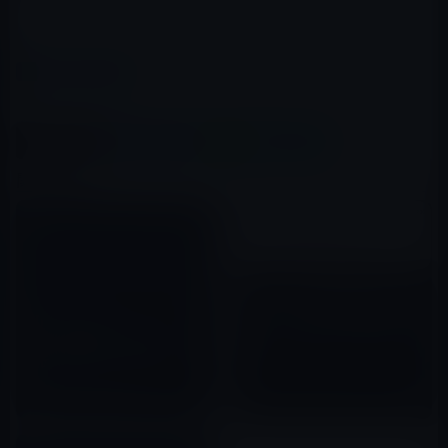
カテゴリー
iOSアプリ
この記事をシェア
X(Twitter)
Facebook
LINE
B!はてブ
関連記事
Apple、個人情報を収集すする
サードパーティ製広告SDKを使
【iPadアプリ】ローリング・ス
用しているiOSアプリを削除
トーンズ誌がビートルズ・ファ
2015年10月20日
ンのために「The Ultimate
Album-by-Album Guide
2011年11月30日
book」をリリース！（12月1
日）