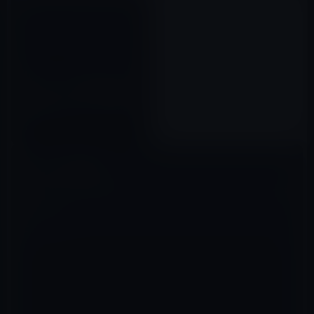
【iPhone・iPadアプリ】ダン
ス・ミュージック作成用 三種の
神器搭載「ReBirth」が期間限
定（９月３０日まで）で値下げ
2011年09月26日
される！
コメントを残す
メールアドレスが公開されることはありません。
※
が付いている欄は
必須項目です
コメント
※