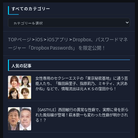
すべてのカテゴリー
す
べ
て
TOPページ
>
iOS
>
iOSアプリ
>
Dropbox、パスワードマネ
の
ージャー「Dropbox Passwords」 を限定公開！
カ
テ
人気の記事
ゴ
女性専用のセクシーエステの「東京秘密基地」に通う芸
リ
能人たち、「篠田麻里子、指原莉乃、ミキティ、大沢あ
ー
かね」などで、情報流出は元ＡＫＳの窪田から！
［GASTYLE］西田敏行の異常な性癖で、実際に骨を折ら
れた風俗嬢が登場！萩本欽一も変わった性癖が明かされ
る！？