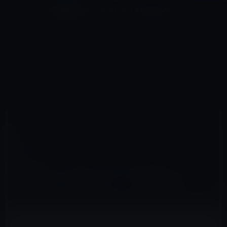
コ
ナ
深層系モッドログ / MODLOG
ン
ビ
ライフ、サイエンス、ガジェットほか、この迷宮を楽しむ人たちへ
テ
ゲ
ン
ー
IOSアプリ
ツ
シ
HOME
iOS
iOSアプリ
へ
ョ
Dropbox、パスワードマネージャー「Dropbox Passwords」 を限定公開！
ス
ン
キ
に
ッ
移
プ
動
2020年6月5日
M林檎
iOSアプリ
Dropbox、パスワードマネージャー
「Dropbox Passwords」 を限定公開！