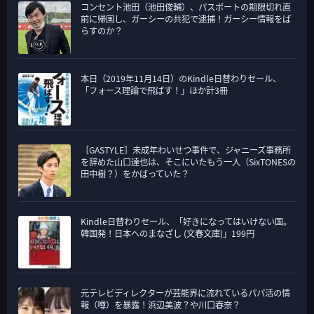
コンセント池田（池田俊輔）、パスポートの期限切れ直
前に帰国し、ガーシーの共犯で逮捕！ガーシー情報をば
らすのか？
本日（2019年11月14日）のKindle日替わりセール、
「フォース理論で飛ばす！」ほか計3冊
［GASTYLE］未成年わいせつ事件で、ジャニーズ事務所
を辞めた山口達也は、そこにいたもう一人（SixTONESの
田中樹？）をかばっていた？
Kindle日替わりセール、「好きになってはいけない国。
韓国発！日本へのまなざし (文春文庫)」199円
元テレビディレクターが芸能界に流れているパパ活の情
報（噂）を暴露！浜辺美波？や川口春奈？