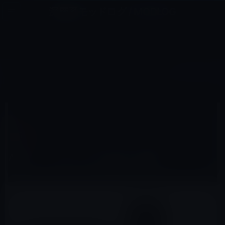
コ
ナ
深層系モッドログ / MODLOG
ン
ビ
ライフ、サイエンス、ガジェットほか、この迷宮を楽しむ人たちへ
テ
ゲ
ン
ー
TVOS
ツ
シ
HOME
Apple TV（tvOS）
tvOS
Apple、tvOS 13.2を正式に公開！
へ
ョ
ス
ン
キ
に
ッ
移
2019年10月29日
M林檎
プ
動
tvOS
Apple、tvOS 13.2を正式に公開！