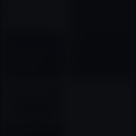
Apple、tvOS 11.1を正式に公
開！バグ修正とパフォーマンス
改善
2017年11月01日
tvOS 9.2.1 beta 4［Build：
13Y772］を開発者とパブリック
ベータ登録者に公開！
2016年05月04日
Apple、tvOS 11.2 beta 5を開
発者に公開！