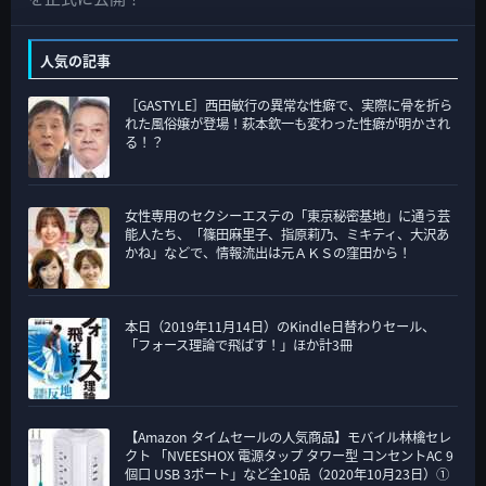
カ
テ
人気の記事
ゴ
［GASTYLE］西田敏行の異常な性癖で、実際に骨を折ら
リ
れた風俗嬢が登場！萩本欽一も変わった性癖が明かされ
ー
る！？
女性専用のセクシーエステの「東京秘密基地」に通う芸
能人たち、「篠田麻里子、指原莉乃、ミキティ、大沢あ
かね」などで、情報流出は元ＡＫＳの窪田から！
本日（2019年11月14日）のKindle日替わりセール、
「フォース理論で飛ばす！」ほか計3冊
【Amazon タイムセールの人気商品】モバイル林檎セレ
クト 「NVEESHOX 電源タップ タワー型 コンセントAC 9
個口 USB 3ポート」など全10品（2020年10月23日）①