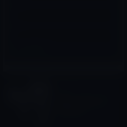
メール
※
サイト
AirPods
前の記事
Apple、ノイズキャンセリング
機能付き「AirPods Pro」の
PR動画を公開！
2019年10月29日