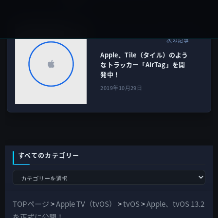
AirTag
次の記事
Apple、Tile（タイル）のよう
なトラッカー「AirTag」を開
発中！
2019年10月29日
すべてのカテゴリー
す
べ
て
TOPページ
>
Apple TV（tvOS）
>
tvOS
>
Apple、tvOS 13.2
の
を正式に公開！