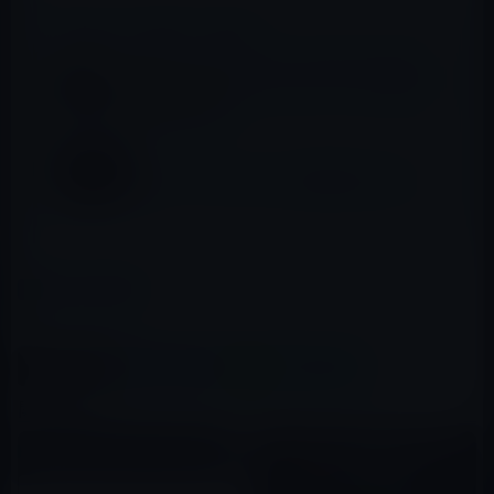
📖 あわせて読みたい記事
Apple、tvOS 13 beta 9［Build 17J5573a］
を開発者及びパブリックベータ・プログラム
登録者に公開！
Apple、tvOS 12 beta 4を開発者に公開！
カテゴリー
tvOS
この記事をシェア
X(Twitter)
Facebook
LINE
B!はてブ
関連記事