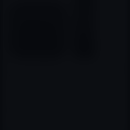
Appleが、tvOS 13.2を正式に公開しました。第4世代と第
5世代のApple TV向けです。
アップデート内容は、バグの修正とパフォーマンスの向
上です。
Apple TVのマイナーアップデートは、内部的な修正がメ
インです。