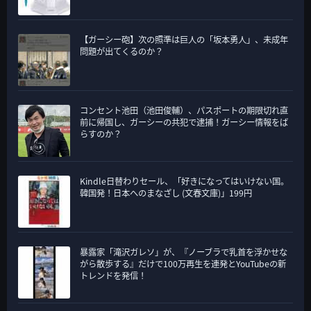
【ガーシー砲】次の照準は巨人の「坂本勇人」、未成年
問題が出てくるのか？
コンセント池田（池田俊輔）、パスポートの期限切れ直
前に帰国し、ガーシーの共犯で逮捕！ガーシー情報をば
らすのか？
Kindle日替わりセール、「好きになってはいけない国。
韓国発！日本へのまなざし (文春文庫)」199円
暴露家「滝沢ガレソ」が、『ノーブラで乳首を浮かせな
がら散歩する』だけで100万再生を連発とYouTubeの新
トレンドを発信！