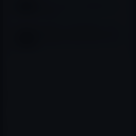
財務省という「聖域」に政治家が触れられな
い本当の理由
ロリ谷氏の友人「木原官房副長官」、昨年の
衆議院選で統一教会から推薦状を受けていた
が、「依頼したことはない」とのヘンテコ答
弁
変人は時に命をかけるし、人生そのものをかけている。
しかし、変人が幸福になるかどうかは。
突き抜けるか？
突き抜けられないか？
にかかっている。
要するに出すぎる杭にならなければ、思うことを実行で
きない。