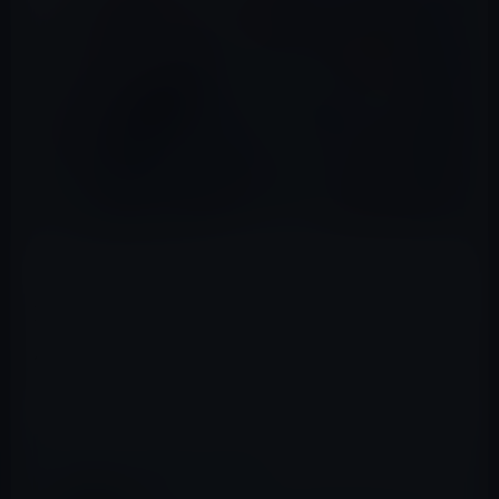
（Photo via
GOETHE
）
変わり者がいないとこの世の中は、つまらない。
何のイノベーションも起こらないし、新しい発見も激減
するだろう。
📖 あわせて読みたい記事