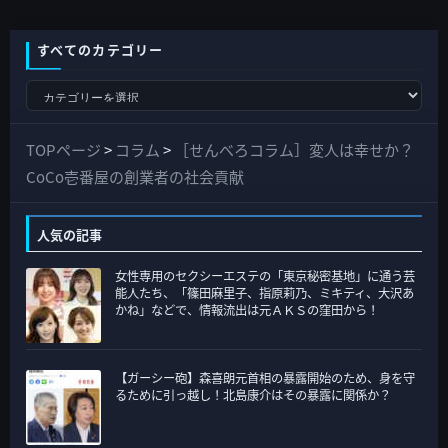
すべてのカテゴリー
す
べ
て
TOPページ
>
コラム
>
［せんべろコラム］変人は幸せか？
の
CoCo壱番屋の創業者の社会貢献
カ
テ
人気の記事
ゴ
女性専用のセクシーエステの「東京秘密基地」に通う芸
リ
能人たち、「篠田麻里子、指原莉乃、ミキティ、大沢あ
ー
かね」などで、情報流出は元ＡＫＳの窪田から！
【ガーシー砲】森喜朗元首相の暴露開始のため、身を守
るために引っ越し！北島康介はその暴露に関係か？