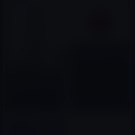
対国家でもあり得る日本人にお
ける「沈黙と爆発」の社会心理
2026年05月18日
電通を改正独占禁止法で解体せ
よ！
2020年06月28日