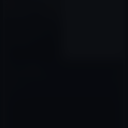
［電脳コラム］新型コロナウィ
ルス流行をきっかけにライフス
タイルを変えたい！
2020年05月03日
コメントを残す
メールアドレスが公開されることはありません。
※
が付いている欄は
必須項目です
コメント
※