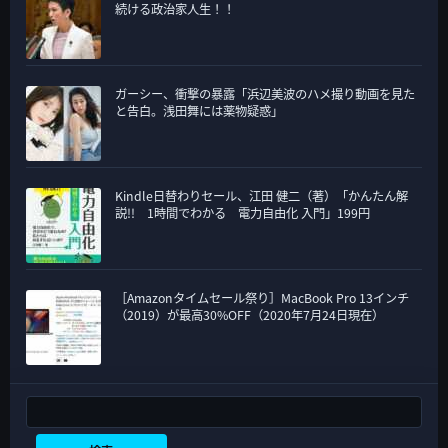
続ける政治家人生！！
ガーシー、衝撃の暴露「浜辺美波のハメ撮り動画を見た
と告白。浅田舞には薬物疑惑」
Kindle日替わりセール、江田 健二（著）「かんたん解
説!! 1時間でわかる 電力自由化 入門」199円
［Amazonタイムセール祭り］MacBook Pro 13インチ
（2019）が最高30%OFF（2020年7月24日現在）
検索