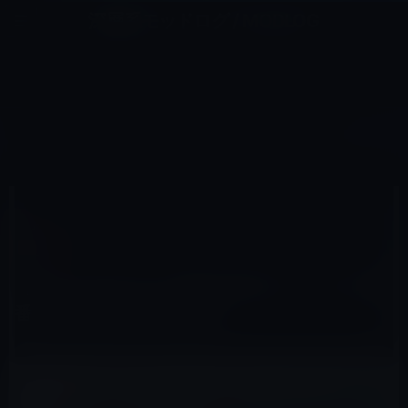
コ
ナ
深層系モッドログ / MODLOG
ン
ビ
ライフ、サイエンス、ガジェットほか、この迷宮を楽しむ人たちへ
テ
ゲ
ン
ー
コラム
ツ
シ
HOME
コラム
［せんべろコラム］変人は幸せか？ CoCo壱番屋の創業者の社会貢献
へ
ョ
ス
ン
キ
に
ッ
移
2019年9月10日
レイニー 鈴木
プ
動
コラム
［せんべろコラム］変人は幸せか？ CoCo壱
番屋の創業者の社会貢献