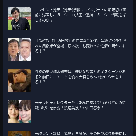
コンセント池田（池田俊輔）、パスポートの期限切れ直
前に帰国し、ガーシーの共犯で逮捕！ガーシー情報をば
らすのか？
［GASTYLE］西田敏行の異常な性癖で、実際に骨を折ら
れた風俗嬢が登場！萩本欽一も変わった性癖が明かされ
る！？
性格の悪い橋本環奈は、嫌いな役者とのキスシーンがあ
ると前日にニンニクを食べ大酒を飲んで嫌がらせをす
る！？
元テレビディレクターが芸能界に流れているパパ活の情
報（噂）を暴露！浜辺美波？や川口春奈？
元タレント議員「蓮舫」自身が、その無能ぶりを発信し