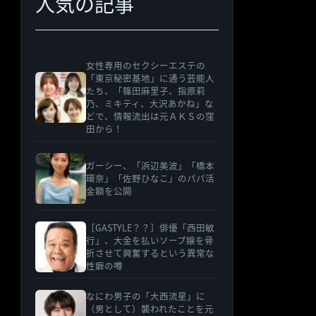
人気の記事
女性専用のセクシーエステの
「東京秘密基地」に通う芸能人
たち、「篠田麻里子、指原莉
乃、ミキティ、大沢あかね」な
どで、情報流出は元ＡＫＳの窪
田から！
ガーシー、「浜辺美波」「橋本
環奈」「佐野ひなこ」のパパ活
金額を公開
［GASTYLE？？］俳優「西田敏
行」、大金を払いソープ嬢を骨
折させて興奮するという異常な
性癖の噂
なにわ男子の「大西流星」に
（男として）襲われたことを元