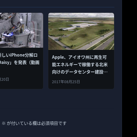
新しいiPhone分解ロ
Apple、アイオワ州に再生可
aisy」を発表（動画
能エネルギーで稼働する北米
向けのデータセンター建設を
発表！
月20日
2017年08月25日
。
※
が付いている欄は必須項目です