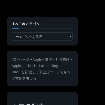
すべてのカテゴリー
す
べ
て
の
TOPページ
>
Apple
>
環境・社会貢献
>
カ
Apple、「Martin Luther King Jr.
テ
Day」を記念して米公式ページでキン
ゴ
グ牧師を讃える！
リ
ー