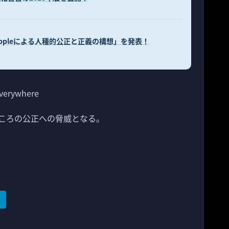
Appleによる人種的公正と正義の構想」を発表！
 everywhere
ころの公正への脅威となる。