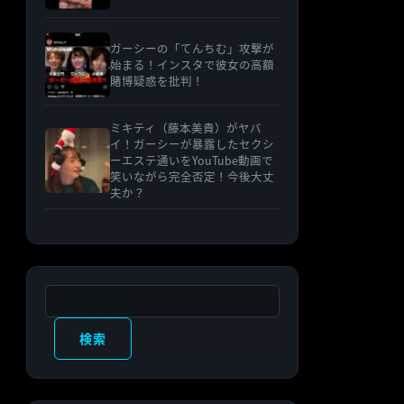
ガーシーの「てんちむ」攻撃が
始まる！インスタで彼女の高額
賭博疑惑を批判！
ミキティ（藤本美貴）がヤバ
イ！ガーシーが暴露したセクシ
ーエステ通いをYouTube動画で
笑いながら完全否定！今後大丈
夫か？
検索
検索