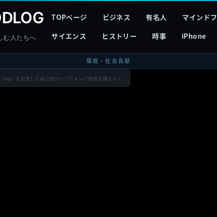
DLOG
TOPページ
ビジネス
有名人
マインド
サイエンス
ヒストリー
時事
iPhone
しむ人たちへ
環境・社会貢献
 King Jr. Day」を記念して米公式ページでキング牧師を讃える！