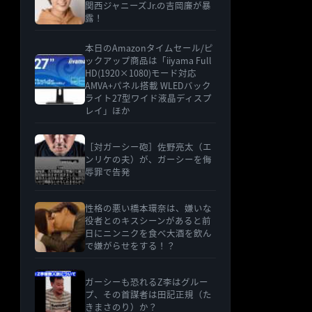
関西ジャニーズJr.の吉岡廉が暴
露！
本日のAmazonタイムセール/ピ
ックアップ商品は「iiyama Full
HD(1920×1080)モード対応
AMVA+パネル搭載 WLEDバック
ライト27型ワイド液晶ディスプ
レイ」ほか
［対ガーシー砲］佐野亮太（エ
ンリケの夫）が、ガーシーを侮
辱罪で告発
性格の悪い橋本環奈は、嫌いな
役者とのキスシーンがあると前
日にニンニクを食べ大酒を飲ん
で嫌がらせをする！？
ガーシーも恐れるZ李はグルー
プ、その首謀者は田記正規（た
きまさのり）か？