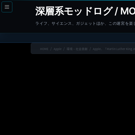
コ
ナ
深層系モッドログ / MO
ン
ビ
テ
ゲ
ライフ、サイエンス、ガジェットほか、この迷宮を楽
ン
ー
ツ
シ
へ
ョ
HOME
Apple
環境・社会貢献
Apple、「Martin Luther
ス
ン
キ
に
ッ
移
プ
動