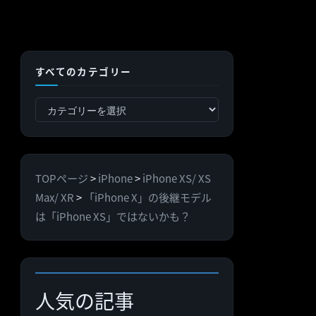
すべてのカテゴリー
す
べ
て
の
TOPページ
>
iPhone
>
iPhone XS/ XS
カ
Max/ XR
>
「iPhone X」の後継モデル
テ
は「iPhone XS」ではないかも？
ゴ
リ
ー
人気の記事