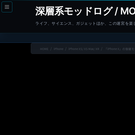
コ
ナ
深層系モッドログ / MO
ン
ビ
テ
ゲ
ライフ、サイエンス、ガジェットほか、この迷宮を楽
ン
ー
ツ
シ
へ
ョ
HOME
iPhone
iPhone XS/ XS Max/ XR
「iPhone X」の後継
ス
ン
キ
に
ッ
移
プ
動