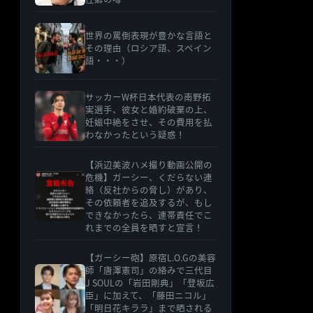
世界の罵倒表現が豊かな言語と
その理由（ロシア語、スペイン
語・・・）
サッカーW杯日本代表の南野拓
実選手、彼女と婚約破棄の上、
妊娠中絶をさせ、その費用を払
わなかったという疑惑！
【浜辺美波ハメ撮り動画公開の
危機】ガーシー、くだらない連
絡（反社からの脅し）があり、
その依頼者を追及するが、もし
できなかったら、連帯責任でこ
れまでの全員を晒すと宣言！
【ガーシー砲】原宿L.O.Gの美容
師「唐澤憲司」の絡みで三代目
J SOULの「岩田剛典」「登坂広
臣」に加えて、「藤田ニコル」
「明日花キララ」まで晒される