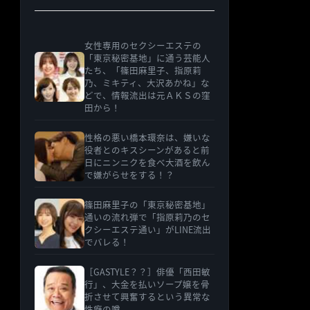
女性専用のセクシーエステの
「東京秘密基地」に通う芸能人
たち、「篠田麻里子、指原莉
乃、ミキティ、大沢あかね」な
どで、情報流出は元ＡＫＳの窪
田から！
性格の悪い橋本環奈は、嫌いな
役者とのキスシーンがあると前
日にニンニクを食べ大酒を飲ん
で嫌がらせをする！？
篠田麻里子の「東京秘密基地」
通いの流れ弾で「指原莉乃のセ
クシーエステ通い」がLINE流出
でバレる！
［GASTYLE？？］俳優「西田敏
行」、大金を払いソープ嬢を骨
折させて興奮するという異常な
性癖の噂