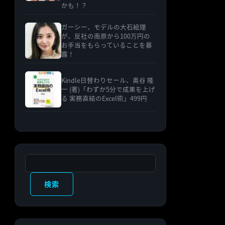
かも！？
ガーシー、モデルの大石絵理
が、反社の南原から100万円の
お手当をもらっていることを暴
露！
Kindle日替わりセール、奥谷 隆
一 (著)「わずか5分で成果を上げ
る 実務直結のExcel術」499円
検索
検索