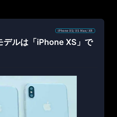
iPhone XS/ XS Max/ XR
モデルは「iPhone XS」で