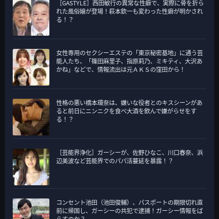
［GASTYLE］西田敏行の異常な性癖で、実際に骨を折ら
ー
れた風俗嬢が登場！萩本欽一も変わった性癖が明かされ
る！？
女性専用のセクシーエステの「東京秘密基地」に通う芸
能人たち、「篠田麻里子、指原莉乃、ミキティ、大沢あ
かね」などで、情報流出は元ＡＫＳの窪田から！
性格の悪い橋本環奈は、嫌いな役者とのキスシーンがあ
ると前日にニンニクを食べ大酒を飲んで嫌がらせをす
る！？
［芸能界浄化］ガーシーが、佐野ひなこ、川口春奈、浜
辺美波など芸能界でのパパ活蔓延を暴露！？
コンセント池田（池田俊輔）、パスポートの期限切れ直
前に帰国し、ガーシーの共犯で逮捕！ガーシー情報をば
らすのか？