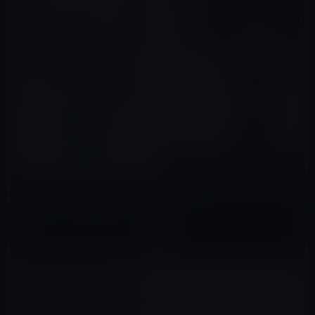
Kindle日替わりセール、世界文
化社（編集）「家庭画報特選 決
Kindle日替わりセール、東條さ
定版 きものに強くなる」999円
ち子（著）「大家さん10年め。
2018年09月25日
主婦がアパート3棟＋家1戸！ 大
家さんシリーズ (本当にあった笑
2018年04月27日
える話)」324円