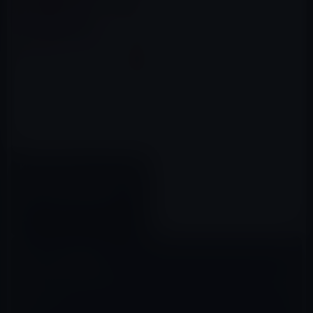
Kindle日替わりセール、九尾た
かこ（著）「子猫がわたしにく
れたもの 保護した猫は要介
護！？」199円
2016年10月21日
コメントを残す
メールアドレスが公開されることはありません。
※
が付いている欄は
必須項目です