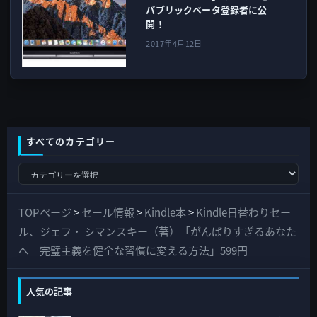
パブリックベータ登録者に公
開！
2017年4月12日
すべてのカテゴリー
す
べ
て
TOPページ
>
セール情報
>
Kindle本
>
Kindle日替わりセー
の
ル、ジェフ・ シマンスキー（著）「がんばりすぎるあなた
カ
へ 完璧主義を健全な習慣に変える方法」599円
テ
ゴ
人気の記事
リ