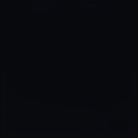
コ
ナ
深層系モッドログ / MODLOG
ン
ビ
ライフ、サイエンス、ガジェットほか、この迷宮を楽しむ人たちへ
テ
ゲ
ン
ー
KINDLE本
ツ
シ
HOME
セール情報
Kindle本
へ
ョ
Kindle日替わりセール、ジェフ・ シマンスキー（著）「がんばりすぎるあなたへ 完璧主義を健全な習慣
に変える方法」599円
ス
ン
キ
に
ッ
移
プ
動
2017年4月12日
M林檎
Kindle本
Kindle日替わりセール、ジェフ・ シマンスキ
ー（著）「がんばりすぎるあなたへ 完璧主
義を健全な習慣に変える方法」599円