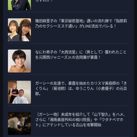
篠田麻里子の「東京秘密基地」通いの流れ弾で「指原莉
乃のセクシーエステ通い」がLINE流出でバレる！
なにわ男子の「大西流星」に（男として）襲われたこと
を元関西ジャニーズJr.の吉岡廉が暴露！
ガーシーの友達で、暴露を始めたカリスマ美容師の「き
くりん」（菊池勲）は、ゆうこりん（小倉優子）の元旦
那。
［ガーシー砲］未成年を紹介して「山下智久」をハメ、
さらに「湘南美容外科の相川院長」や「ワタナベマホ
ト」にアテンドしている古山を攻撃開始