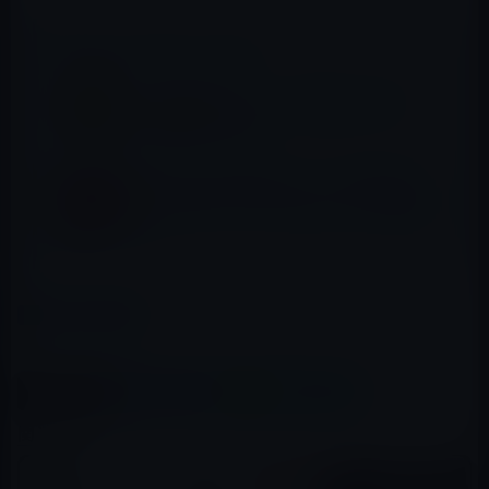
📖 あわせて読みたい記事
Kindle日替わりセール、沢里 裕二（著）
「処女刑事」199円
［Amazon Kindle本セール］【50%OFF以
上】 ラブストーリーマンガフェア（11/30ま
で）
カテゴリー
Kindle本
この記事をシェア
X(Twitter)
Facebook
LINE
B!はてブ
関連記事