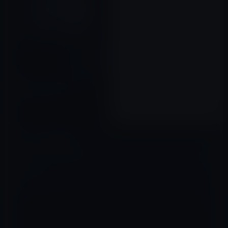
次期OS Xの名称は「MacOS」
か「macOS」にリネーム
2016年04月18日
コメントを残す
メールアドレスが公開されることはありません。
※
が付いている欄は
必須項目です
コメント
※