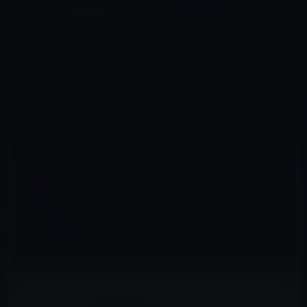
コ
ナ
深層系モッドログ / MODLOG
ン
ビ
ライフ、サイエンス、ガジェットほか、この迷宮を楽しむ人たちへ
テ
ゲ
ン
ー
SIERRA以前
ツ
シ
HOME
macOS
Sierra以前
Apple、macOS Sierra 10.12.4 beta 3をパブリックベータに公開！
へ
ョ
ス
ン
キ
に
ッ
移
2017年2月22日
M林檎
プ
動
Sierra以前
Apple、macOS Sierra 10.12.4 beta 3をパブ
リックベータに公開！