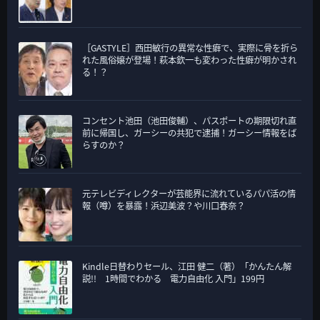
［GASTYLE］西田敏行の異常な性癖で、実際に骨を折ら
れた風俗嬢が登場！萩本欽一も変わった性癖が明かされ
る！？
コンセント池田（池田俊輔）、パスポートの期限切れ直
前に帰国し、ガーシーの共犯で逮捕！ガーシー情報をば
らすのか？
元テレビディレクターが芸能界に流れているパパ活の情
報（噂）を暴露！浜辺美波？や川口春奈？
Kindle日替わりセール、江田 健二（著）「かんたん解
説!! 1時間でわかる 電力自由化 入門」199円