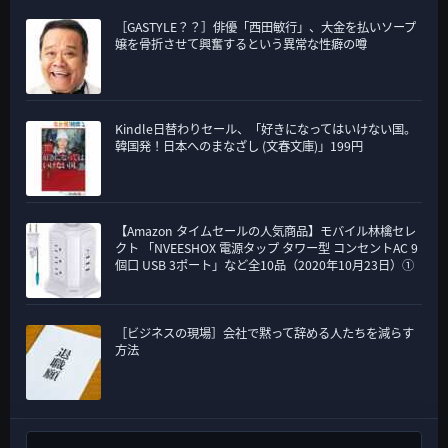
［GASTYLE？？］俳優「西田敏行」、大金を払いソープ
嬢を骨折させて興奮するという異常な性癖の噂
Kindle日替わりセール、「好きになってはいけない国。
韓国発！日本へのまなざし (文春文庫)」199円
【Amazon タイムセールの人気商品】モバイル林檎セレ
クト 「NVEESHOX 電源タップ タワー型 コンセントAC 9
個口 USB 3ポート」など全10品（2020年10月23日）①
［ビジネスの現場］会社で黙って辞める人たちを減らす
方法
検索