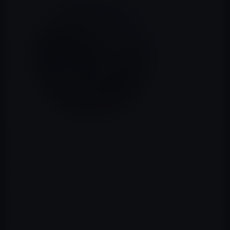
Appleが、macOS Sierra 10.12.4 beta 3をパブリックベー
タ登録者に公開しています。新機能等は以下の通りです。
・「システム環境設定」−＞「ディスプレイ」で、ナイト
シフトのサポート（ディスプレイのブルーライトを軽減
し目の疲れを軽減）
・上海語の口述サポート（ディクテーション）
・PDFKit APIが更新（フレームワークを使用するアプリ