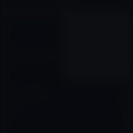
2017年01月06日
2010年05月15日
ルーターを月額５００円でレン
タル。
【Apple Store 新着アイテム】
USB電源ポート付きMac電源ア
ダプタ「Twelve South
PlugBug」
2012年01月12日
コメントを残す
メールアドレスが公開されることはありません。
※
が付いている欄は
必須項目です
コメント
※