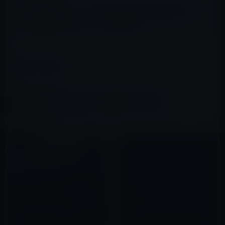
Dell、「UltraSharp 32インチUltra HD 8Kモ
ニター」と27インチ水平タッチスクリーン、
「Dell Canvas」の発表！
カテゴリー
Mac用
この記事をシェア
X(Twitter)
Facebook
LINE
B!はてブ
関連記事
OWCのMacBook Pro（Late
NTTBPのPersonal Wireless
2016）対応のドッキングステー
Router(パーソナル・ワイヤレ
ション（ハンズオン動画）
ス・ルーター）がやっと日の目
を見る？ NTT東日本が携帯用