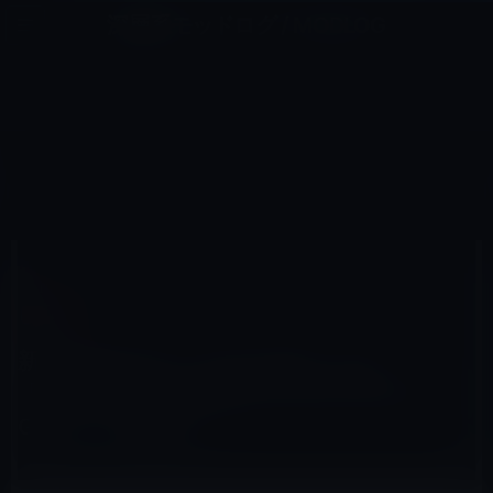
コ
ナ
深層系モッドログ / MODLOG
ン
ビ
ライフ、サイエンス、ガジェットほか、この迷宮を楽しむ人たちへ
テ
ゲ
ン
ー
MAC用
ツ
シ
HOME
アクセサリなど
Mac用
へ
ョ
新MacBook Pro（Late 2016）には「Thunderbolt 3 Express Dock HD (40 Gbps) 」が必須！？
ス
ン
キ
に
ッ
移
プ
動
2016年11月7日
M林檎
Mac用
新MacBook Pro（Late 2016）には
「Thunderbolt 3 Express Dock HD (40
Gbps) 」が必須！？