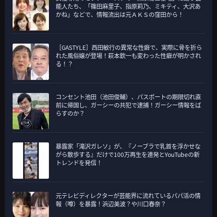
ー
能人たち、「篠田麻里子、指原莉乃、ミキティ、大沢あ
かね」などで、情報流出は元ＡＫＳの窪田から！
［GASTYLE］西田敏行の異常な性癖で、実際に骨を折ら
れた風俗嬢が登場！萩本欽一も変わった性癖が明かされ
る！？
コンセント池田（池田俊輔）、パスポートの期限切れ直
前に帰国し、ガーシーの共犯で逮捕！ガーシー情報をば
らすのか？
暴露家「滝沢ガレソ」が、『ノーブラで乳首を浮かせな
がら散歩する』だけで100万再生を連発とYouTubeの新
トレンドを発信！
元テレビディレクターが芸能界に流れているパパ活の情
報（噂）を暴露！浜辺美波？や川口春奈？