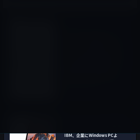
Amazonタイムセール
前の記事
Amazon 本日2回目のタイム
セール、「LERVING モバイル
バッテリー 10000mAh 2USB
ポート 薄型 大容量リチウムポ
リマー 急速充電 出力自動判別
機能搭載 iPhone / iPad /
Xperia / Android各種他対応
(ホワイト) 」ほか
2016年11月7日
Mac全般
次の記事
IBM、企業にWindows PCよ