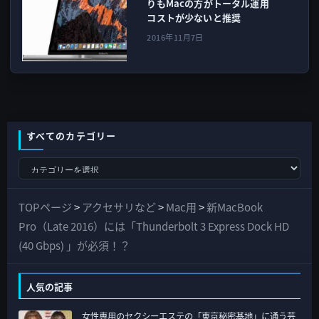
りもMacの方がトータル運用
コストが少ないと推奨
2016年11月7日
すべてのカテゴリー
す
べ
て
TOPページ
>
アクセサリなど
>
Mac用
>
新MacBook
の
Pro（Late 2016）には「Thunderbolt 3 Express Dock HD
カ
(40 Gbps) 」が必須！？
テ
ゴ
人気の記事
リ
女性専用のセクシーエステの「東京秘密基地」に通う芸