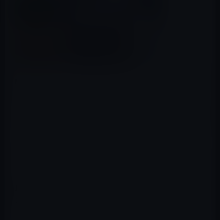
MacRumors
が、iPhone SE用とされるケースとiPhone 5s
を比較しています。
これまでの噂では、iPhone SEのデザインは、iPhone 5s
にそっくりで、エッジ部分はシャープなままだとのことで
す。
試しにiPhone SE用ケースをiPhone 5sに装着してみる
と、中には収まるもののボリュームボタンの位置がずれ
ています。
理由としては、iPhone SEの方がiPhone 5sよりもわずか
に薄くなる可能性や、エッジ部分がわずかにカーブして
いることが考えられるとのことです。