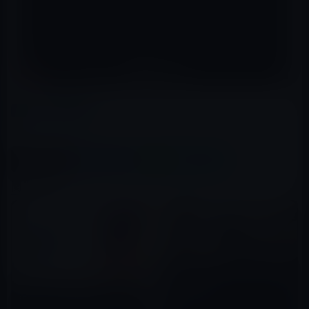
カテゴリー
iPhone SE
この記事をシェア
X(Twitter)
Facebook
LINE
B!はてブ
関連記事
一部のApple Watch SEで過熱
問題が発生！
iPhone SEの後継機、LGがLCD