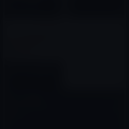
2020年10月20日
ディスプレイを供給！
2019年10月23日
著名アナリスト、2016年前半に
4インチiPhoneの登場を予測
2015年11月04日
コメントを残す
メールアドレスが公開されることはありません。
※
が付いている欄は
必須項目です
コメント
※