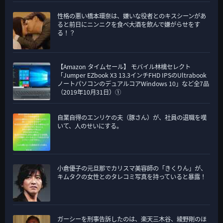
性格の悪い橋本環奈は、嫌いな役者とのキスシーンがあ
ると前日にニンニクを食べ大酒を飲んで嫌がらせをす
る！？
【Amazon タイムセール】 モバイル林檎セレクト
「Jumper EZbook X3 13.3インチFHD IPSのUltrabook
ノートパソコンのデュアルコアWindows 10」など全7品
（2019年10月31日）①
自業自得のエンリケの夫（豚さん）が、社員の退職を嘆
いて、人のせいにする。
小倉優子の元旦那でカリスマ美容師の「きくりん」が、
キムタクの女性とのタレコミ写真を持っていると暴露！
ガーシーを刑事告訴したのは、楽天三木谷、綾野剛のほ