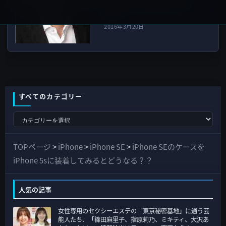
George Stathakopoulos氏を
雇用
2016年3月20日
すべてのカテゴリー
す
べ
て
TOPページ
>
iPhone
>
iPhone SE
>
iPhone SEのケースを
の
iPhone 5sに装着してみるとどうなる？？
カ
テ
人気の記事
ゴ
女性専用のセクシーエステの「東京秘密基地」に通う芸
リ
能人たち、「篠田麻里子、指原莉乃、ミキティ、大沢あ