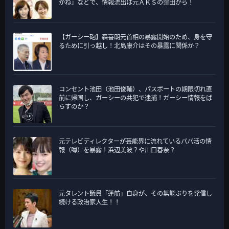
ー
かね」などで、情報流出は元ＡＫＳの窪田から！
【ガーシー砲】森喜朗元首相の暴露開始のため、身を守
るために引っ越し！北島康介はその暴露に関係か？
コンセント池田（池田俊輔）、パスポートの期限切れ直
前に帰国し、ガーシーの共犯で逮捕！ガーシー情報をば
らすのか？
元テレビディレクターが芸能界に流れているパパ活の情
報（噂）を暴露！浜辺美波？や川口春奈？
元タレント議員「蓮舫」自身が、その無能ぶりを発信し
続ける政治家人生！！