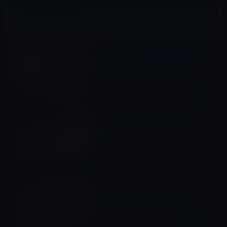
Amazonタイムセール
前の記事
本日のAmazonタイムセール/
ピックアップ商品は「RICOH
防水アクションカメラ WG-M1
ブラック WG-M1 BK 08271」
ほか
2016年3月20日
人事・組織・研究
次の記事
Apple、Amazonで企業のセ
キュリティ対策担当幹部