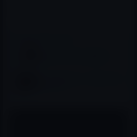
iPhone SEは、日本時間の3月22日午前2時からのスペシャ
ルイベントで発表される見込です。
📖 あわせて読みたい記事
次期iPhone SE、5月か６月の発売か？
4インチ「iPhone 5se」と「iPad Air 3」の発
売は3月18日！？