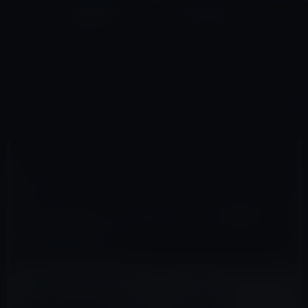
コ
ナ
深層系モッドログ / MODLOG
ン
ビ
ライフ、サイエンス、ガジェットほか、この迷宮を楽しむ人たちへ
テ
ゲ
ン
ー
IPHONE SE
ツ
シ
HOME
iPhone
iPhone SE
iPhone SEのケースをiPhone 5sに装着してみるとどうなる？？
へ
ョ
ス
ン
キ
に
ッ
移
2016年3月20日
M林檎
プ
動
iPhone SE
iPhone SEのケースをiPhone 5sに装着して
みるとどうなる？？