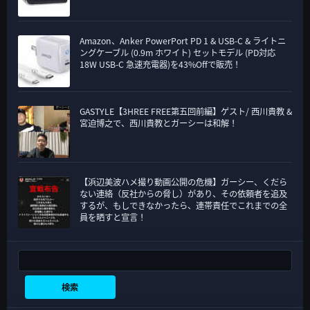
Amazon、Anker PowerPort PD 1 & USB-C & ライトニ
ングケーブル (0.9m ホワイト) セットモデル (PD対応
18W USB-C 急速充電器)を43%Offで販売！
GASTYLE【3HREE FREE第五回前編】ゲスト/ 西川貴教 &
宮迫博之で、西川貴教とガーシーは和解！
【浜辺美波ハメ撮り動画公開の危機】ガーシー、くだら
ない連絡（反社からの脅し）があり、その依頼者を追及
するが、もしできなかったら、連帯責任でこれまでの全
員を晒すと宣言！
検索
検索