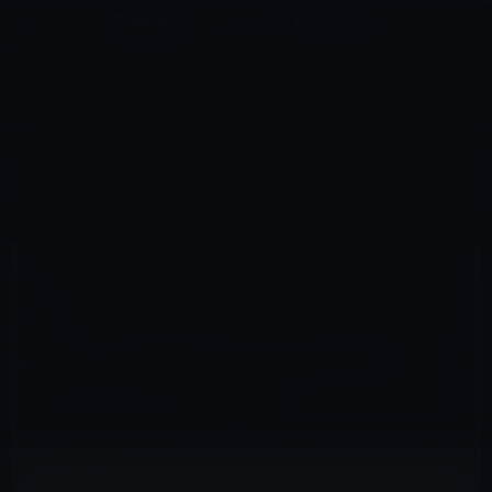
コ
ナ
深層系モッドログ / MODLOG
ン
ビ
ライフ、サイエンス、ガジェットほか、この迷宮を楽しむ人たちへ
テ
ゲ
ン
ー
IOSアプリ
ツ
シ
HOME
iOS
iOSアプリ
へ
ョ
Appleが、開発者向けにUDIDを使用しないトラッキングツールを提供か？
ス
ン
キ
に
ッ
移
プ
動
2012年6月9日
M林檎
iOSアプリ
Appleが、開発者向けにUDIDを使用しないト
ラッキングツールを提供か？