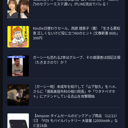
乃のセクシーエステ通い」がLINE流出でバレる！
Kindle日替わりセール、西原 理恵子（著）「生きる悪知
恵 正しくないけど役に立つ60のヒント (文春新書 868)」
399円
ガーシーも恐れるZ李はグループ、その首謀者は田記正規
（たきまさのり）か？
［ガーシー砲］未成年を紹介して「山下智久」をハメ、
さらに「湘南美容外科の相川院長」や「ワタナベマホ
ト」にアテンドしている古山を攻撃開始
【Amazon タイムセールのピックアップ商品 （12/21）
②】「PZX モバイルバッテリー 大容量 12000mAh 」な
ど全18品