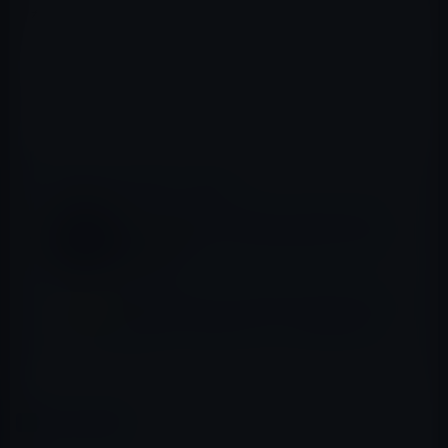
を提供するというバランスをとったものになりそうで
す。
トラッキングルールは、早ければWWDCで発表されるか
もしれません。
📖 あわせて読みたい記事
マイクロブログのTumblr、App Storeから
の削除を受けて、すべてのアダルトコンテン
ツを削除！
無料化 iOSアプリ、240円→0円「モザイクア
ートポスター印刷 - PXL」（2019年7月27
日）
カテゴリー
iOSアプリ