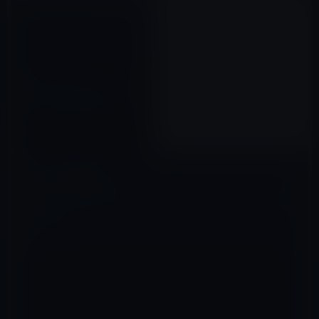
【iPhoneアプリ】チャットやボ
イスメールでコミュニケーショ
ン「Voxer Walkie-Talkie
PTT」
2012年02月11日
コメントを残す
メールアドレスが公開されることはありません。
※
が付いている欄は
必須項目です
コメント
※