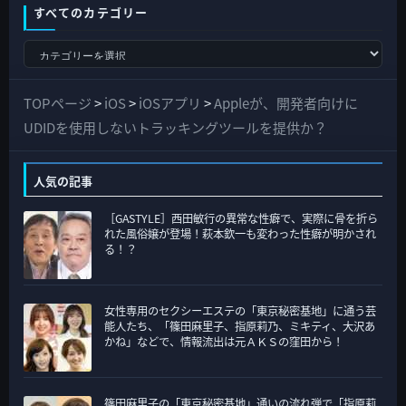
すべてのカテゴリー
す
べ
て
TOPページ
>
iOS
>
iOSアプリ
>
Appleが、開発者向けに
の
UDIDを使用しないトラッキングツールを提供か？
カ
テ
人気の記事
ゴ
［GASTYLE］西田敏行の異常な性癖で、実際に骨を折ら
リ
れた風俗嬢が登場！萩本欽一も変わった性癖が明かされ
ー
る！？
女性専用のセクシーエステの「東京秘密基地」に通う芸
能人たち、「篠田麻里子、指原莉乃、ミキティ、大沢あ
かね」などで、情報流出は元ＡＫＳの窪田から！
篠田麻里子の「東京秘密基地」通いの流れ弾で「指原莉