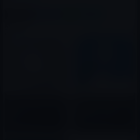
この記事をシェア
X(Twitter)
Facebook
LINE
B!はてブ
関連記事
Apple、「WWDC」アプリをバ
Amazon、クラウドのファイル
ージョン7.2にアップデート！日
を管理するアプリ「Amazon
本に対応
Cloud Drive」を公開
2019年05月03日
2015年07月07日