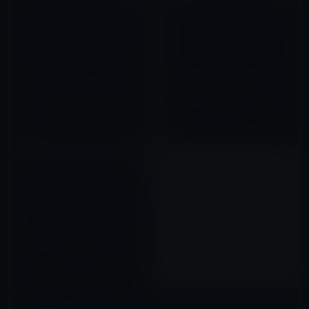
あまりカッコよくない？iPhone
iPhoneの着信音に大好きな
5のモックアップ動画（コンセプ
Beatlesの楽曲が登場！早速ダウ
トデザイン）
ンロードしてみました。
2012年05月23日
2012年02月23日
AppleとSamsungが、スマート
フォンによる利益の90％を占有
2012年06月17日