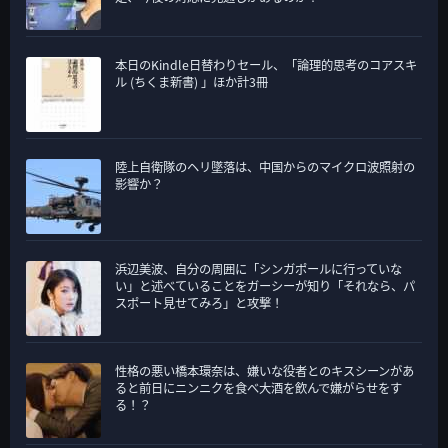
本日のKindle日替わりセール、「論理的思考のコアスキ
ル (ちくま新書) 」ほか計3冊
陸上自衛隊のヘリ墜落は、中国からのマイクロ波照射の
影響か？
浜辺美波、自分の周囲に「シンガポールに行っていな
い」と述べていることをガーシーが知り「それなら、パ
スポート見せてみろ」と攻撃！
性格の悪い橋本環奈は、嫌いな役者とのキスシーンがあ
ると前日にニンニクを食べ大酒を飲んで嫌がらせをす
る！？