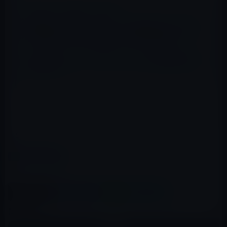
📖 あわせて読みたい記事
次期iPhone 5のディスプレイが（横幅を広げず）縦長
になるのは、片手での操作にこだわったためか。
iPhone 4でサポートされないナビなどの新機能を使用
する方法！？
GPUは、Imagination Technologiesが供給する思われ、コ
ードネームはSGX543RCです。（新しいiPadのGPUは
SGX543MP）
カテゴリー
その他のセール
この記事をシェア
X(Twitter)
Facebook
LINE
B!はてブ
関連記事