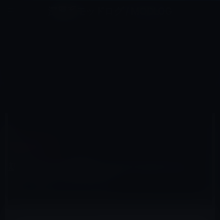
コ
ナ
深層系モッドログ / MODLOG
ン
ビ
ライフ、サイエンス、ガジェットほか、この迷宮を楽しむ人たちへ
テ
ゲ
ン
ー
その他のセール
ツ
シ
HOME
セール情報
その他のセール
へ
ョ
新iPhone 5に搭載されるCPUはA6ではなく、A5Xファミリーか？
ス
ン
キ
に
ッ
移
プ
動
2012年6月1日
M林檎
その他のセール
新iPhone 5に搭載されるCPUはA6ではな
く、A5Xファミリーか？