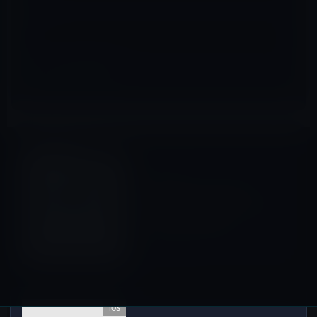
サイト
iOSアプリ
前の記事
The Dailyが、Microsoft
Office for iPadのリリース日
は11月10日と報道！
2012年6月1日
iOS