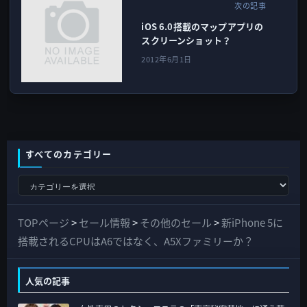
次の記事
iOS 6.0搭載のマップアプリの
スクリーンショット？
2012年6月1日
すべてのカテゴリー
す
べ
て
TOPページ
>
セール情報
>
その他のセール
>
新iPhone 5に
の
搭載されるCPUはA6ではなく、A5Xファミリーか？
カ
テ
人気の記事
ゴ