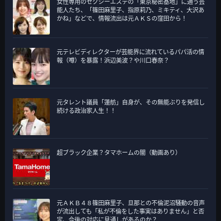
女性専用のセクシーエステの「東京秘密基地」に通う芸
リ
能人たち、「篠田麻里子、指原莉乃、ミキティ、大沢あ
ー
かね」などで、情報流出は元ＡＫＳの窪田から！
元テレビディレクターが芸能界に流れているパパ活の情
報（噂）を暴露！浜辺美波？や川口春奈？
元タレント議員「蓮舫」自身が、その無能ぶりを発信し
続ける政治家人生！！
超ブラック企業？タマホームの闇（動画あり）
元ＡＫＢ４８篠田麻里子、旦那との不倫泥沼騒動の音声
が流出しても「私が不倫をした事実はありません」と否
定、今後の対応に見通しがあるのか？