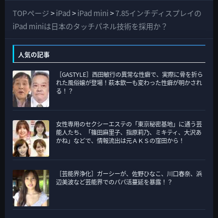
て
TOPページ
>
iPad
>
iPad mini
>
7.85インチディスプレイの
の
iPad miniは日本のタッチパネル技術を採用か？
カ
テ
人気の記事
ゴ
［GASTYLE］西田敏行の異常な性癖で、実際に骨を折ら
リ
れた風俗嬢が登場！萩本欽一も変わった性癖が明かされ
ー
る！？
女性専用のセクシーエステの「東京秘密基地」に通う芸
能人たち、「篠田麻里子、指原莉乃、ミキティ、大沢あ
かね」などで、情報流出は元ＡＫＳの窪田から！
［芸能界浄化］ガーシーが、佐野ひなこ、川口春奈、浜
辺美波など芸能界でのパパ活蔓延を暴露！？