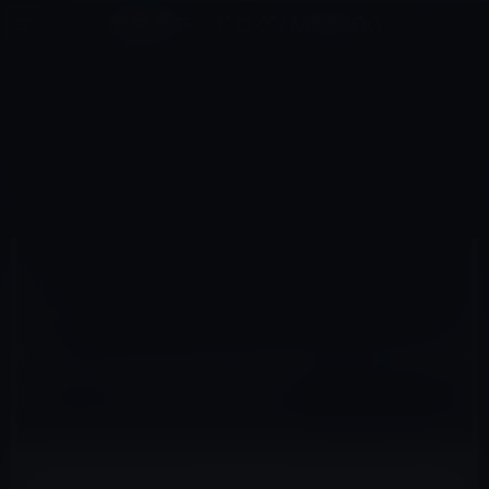
コ
ナ
深層系モッドログ / MODLOG
ン
ビ
ライフ、サイエンス、ガジェットほか、この迷宮を楽しむ人たちへ
テ
ゲ
ン
ー
IPAD MINI
ツ
シ
HOME
iPad
iPad mini
へ
ョ
7.85インチディスプレイのiPad miniは日本のタッチパネル技術を採用か？
ス
ン
キ
に
ッ
移
プ
動
2012年5月16日
M林檎
iPad mini
7.85インチディスプレイのiPad miniは日本の
タッチパネル技術を採用か？