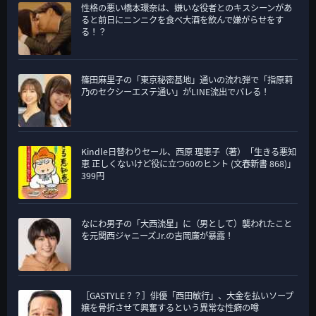
性格の悪い橋本環奈は、嫌いな役者とのキスシーンがあ
ると前日にニンニクを食べ大酒を飲んで嫌がらせをす
る！？
篠田麻里子の「東京秘密基地」通いの流れ弾で「指原莉
乃のセクシーエステ通い」がLINE流出でバレる！
Kindle日替わりセール、西原 理恵子（著）「生きる悪知
恵 正しくないけど役に立つ60のヒント (文春新書 868)」
399円
なにわ男子の「大西流星」に（男として）襲われたこと
を元関西ジャニーズJr.の吉岡廉が暴露！
［GASTYLE？？］俳優「西田敏行」、大金を払いソープ
嬢を骨折させて興奮するという異常な性癖の噂