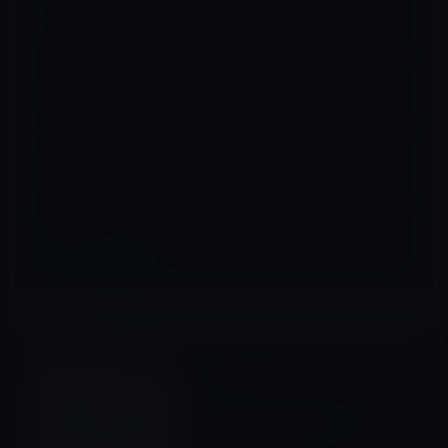
名前
※
メール
※
サイト
iOSアプリ
前の記事
Googleが、iOS版Chromeブ
ラウザを開発中！