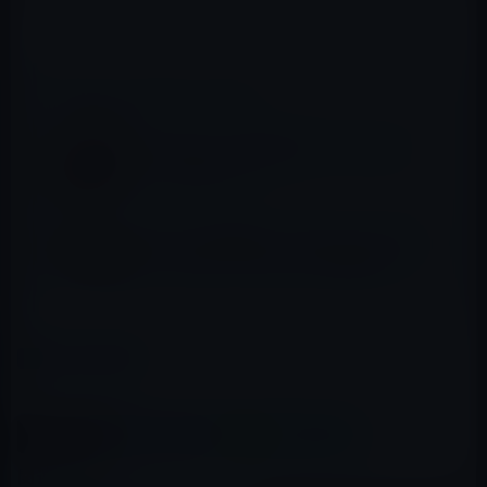
す。
📖 あわせて読みたい記事
「iPad mini 4」の開封の儀と「iPad mini
3」との比較ビデオ
iPad mini 4の後継は、iPad Pro (7.9-inch)と
なり、他のモデルと合わせて来春発売！？
カテゴリー
iPad mini
この記事をシェア
X(Twitter)
Facebook
LINE
B!はてブ
関連記事