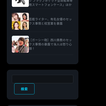
ク フラップポケット型自転車専
用スマートフォンケース」ほか
芸能ライター、有名女優のセッ
クス事情と枕営業を暴露
［ガーシー砲］西川貴教のセッ
クス事情の暴露で当人は怒り心
頭！
検索
検索