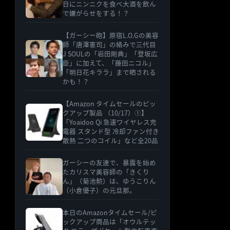
日にニンニクを食べ大酒を飲ん
で嫌がらせをする！？
【ガーシー砲】原宿L.O.Gの美容
師「唐澤憲司」の絡みで三代目
J SOULの「岩田剛典」「登坂広
臣」に加えて、「藤田ニコル」
「明日花キララ」まで晒される
かも！？
【Amazon タイムセールのピッ
クアップ製品 （10/17）①】
「Yoaidoo Qi 急速ワイヤレス充
電器 スタンド型 冷却ファン付き
散熱 二つのコイル」など全20品
ガーシーの友達で、暴露を始め
たカリスマ美容師の「きくり
ん」（菊池勲）は、ゆうこりん
（小倉優子）の元旦那。
本日のAmazonタイムセール/ピ
ックアップ商品は「オウルテッ