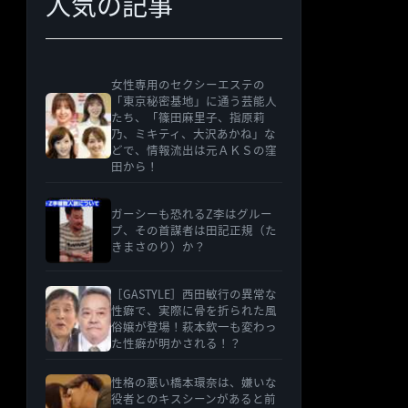
人気の記事
女性専用のセクシーエステの
「東京秘密基地」に通う芸能人
たち、「篠田麻里子、指原莉
乃、ミキティ、大沢あかね」な
どで、情報流出は元ＡＫＳの窪
田から！
ガーシーも恐れるZ李はグルー
プ、その首謀者は田記正規（た
きまさのり）か？
［GASTYLE］西田敏行の異常な
性癖で、実際に骨を折られた風
俗嬢が登場！萩本欽一も変わっ
た性癖が明かされる！？
性格の悪い橋本環奈は、嫌いな
役者とのキスシーンがあると前