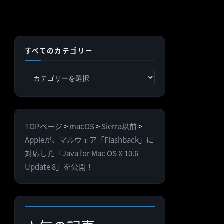
すべてのカテゴリー
す
べ
て
の
TOPページ
>
macOS
>
Sierra以前
>
カ
Appleが、マルウェア「Flashback」に
テ
対応した「Java for Mac OS X 10.6
ゴ
Update 8」を公開！
リ
ー