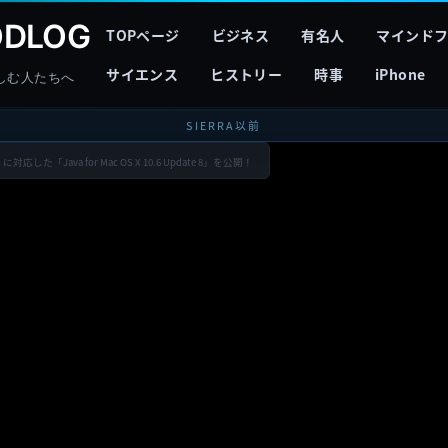
DLOG
TOPページ
ビジネス
有名人
マインド
サイエンス
ヒストリー
時事
iPhone
しむ人たちへ
SIERRA以前
対応した「Java for Mac OS X 10.6 Update 8」を公開！