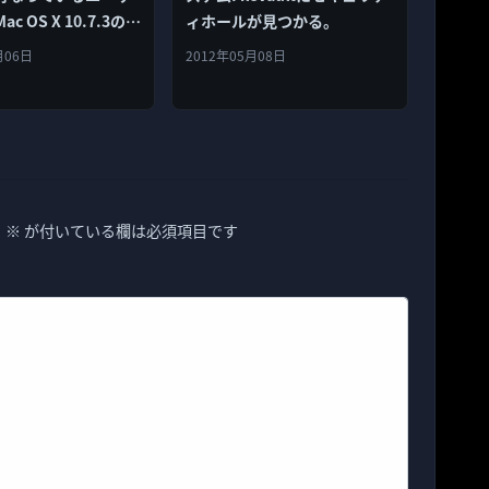
c OS X 10.7.3の追
ィホールが見つかる。
デートをリリース！
月06日
2012年05月08日
。
※
が付いている欄は必須項目です