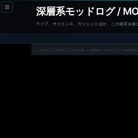
コ
ナ
深層系モッドログ / MO
ン
ビ
テ
ゲ
ライフ、サイエンス、ガジェットほか、この迷宮を楽
ン
ー
ツ
シ
へ
ョ
HOME
macOS
Sierra以前
Appleが、マルウェア「Flashback」に
ス
ン
キ
に
ッ
移
プ
動