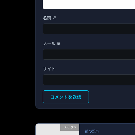
名前
※
メール
※
サイト
iOSアプリ
前の記事