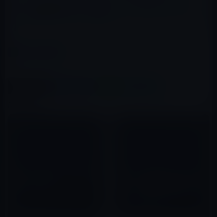
iPad 2のAppleオンラインストアでの発売は29日（金）
午前1時からです。ご注意を！
カテゴリー
iPad（iPad/Air）
この記事をシェア
X(Twitter)
Facebook
LINE
B!はてブ
関連記事
新iPad（第3世代）の出荷予定
iPadでより鮮明になったApple
日が２ー3週に！
のブランド化路線は成功するの
か？ IT製品のブランド化って
2012年03月10日
意味があるのか？
2010年05月14日