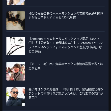
MCJの高島会長の六本木マンションの玄関で高島の関係
者が女の子を力ずくで抑え込む動画
【Amazon タイムセールのピックアップ商品（3/21）
①】「【最新型・11時間連続再生】Bluetoothイヤホン
ワイヤレスヘッドフォン ネックバンド型 防水 防滴」な
ど全10品
［ガーシー砲］西川貴教のセックス事情の暴露で当人は
怒り心頭！
悪い噂ばかりの海老蔵、「市川團十郎」襲名披露公演の
チケットの売れ行きが鈍かったのは、これまでの悪行が
原因？