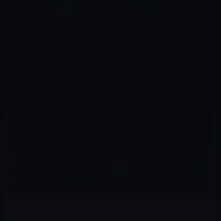
コ
ナ
深層系モッドログ / MODLOG
ン
ビ
ライフ、サイエンス、ガジェットほか、この迷宮を楽しむ人たちへ
テ
ゲ
ン
ー
IPAD（IPAD/AIR）
ツ
シ
HOME
iPad
iPad（iPad/Air）
へ
ョ
新しいiPadのWi-Fi接続問題は、BroadcomのBCM4330チップの電源管理が原因か？
ス
ン
キ
に
ッ
移
プ
動
2012年4月10日
M林檎
iPad（iPad/Air）
新しいiPadのWi-Fi接続問題は、Broadcom
のBCM4330チップの電源管理が原因か？