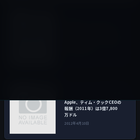
iPad（iPad/Air）
前の記事
朝日新聞が「朝日新聞デジタ
ル」とiPad 2（またはiPod
touch）をセットにして月額
3800円で提供！
2012年4月10日
社員の動向
次の記事
Apple、ティム・クックCEOの
報酬（2011年）は3億7,800
万ドル
2012年4月10日