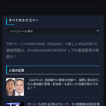
すべてのカテゴリー
す
べ
て
TOPページ
>
iPad
>
iPad（iPad/Air）
>
新しいiPadのWi-Fi
の
接続問題は、BroadcomのBCM4330チップの電源管理が原
カ
因か？
テ
ゴ
人気の記事
リ
［GASTYLE］西田敏行の異常な性癖で、実際に骨を折ら
ー
れた風俗嬢が登場！萩本欽一も変わった性癖が明かされ
る！？
ガーシーも恐れるZ李はグループ、その首謀者は田記正規