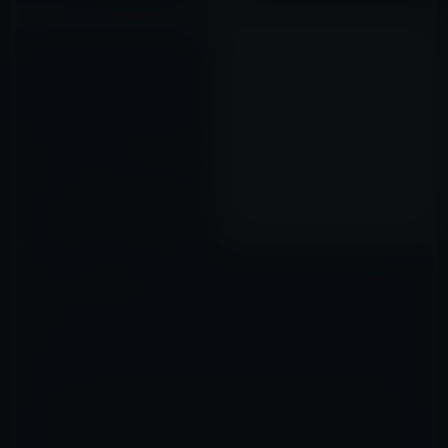
フォックスコンの労働環境の改
善によって、新しいiPadの供給
が減少
2012年04月12日
コメントを残す
メールアドレスが公開されることはありません。
※
が付いている欄は
必須項目です
コメント
※