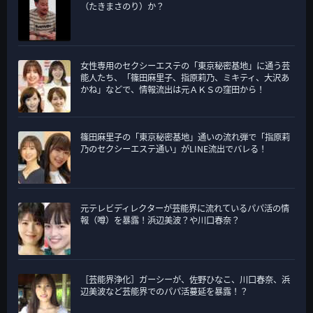
（たきまさのり）か？
女性専用のセクシーエステの「東京秘密基地」に通う芸
能人たち、「篠田麻里子、指原莉乃、ミキティ、大沢あ
かね」などで、情報流出は元ＡＫＳの窪田から！
篠田麻里子の「東京秘密基地」通いの流れ弾で「指原莉
乃のセクシーエステ通い」がLINE流出でバレる！
元テレビディレクターが芸能界に流れているパパ活の情
報（噂）を暴露！浜辺美波？や川口春奈？
［芸能界浄化］ガーシーが、佐野ひなこ、川口春奈、浜
辺美波など芸能界でのパパ活蔓延を暴露！？