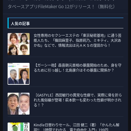
の
タベースアプリFileMaker Go 12がリリース！（無料化）
カ
テ
人気の記事
ゴ
女性専用のセクシーエステの「東京秘密基地」に通う芸
リ
能人たち、「篠田麻里子、指原莉乃、ミキティ、大沢あ
ー
かね」などで、情報流出は元ＡＫＳの窪田から！
【ガーシー砲】森喜朗元首相の暴露開始のため、身を守
るために引っ越し！北島康介はその暴露に関係か？
［GASTYLE］西田敏行の異常な性癖で、実際に骨を折ら
れた風俗嬢が登場！萩本欽一も変わった性癖が明かされ
る！？
Kindle日替わりセール、江田 健二（著）「かんたん解
説!! 1時間でわかる 電力自由化 入門」199円