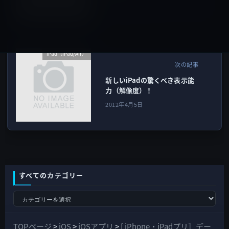
2012年4月5日
iPad（iPad/Air）
次の記事
新しいiPadの驚くべき表示能
力（解像度）！
2012年4月5日
すべてのカテゴリー
す
べ
て
TOPページ
>
iOS
>
iOSアプリ
>
[ iPhone・iPadプリ］デー