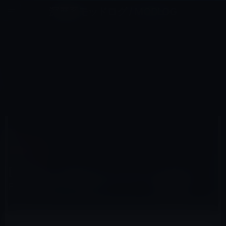
コ
ナ
深層系モッドログ / MODLOG
ン
ビ
ライフ、サイエンス、ガジェットほか、この迷宮を楽しむ人たちへ
テ
ゲ
ン
ー
IOSアプリ
ツ
シ
HOME
iOS
iOSアプリ
へ
ョ
[ iPhone・iPadプリ］データベースアプリFileMaker Go 12がリリース！（無料化）
ス
ン
キ
に
ッ
移
プ
動
2012年4月5日
M林檎
iOSアプリ
[ iPhone・iPadプリ］データベースアプリ
FileMaker Go 12がリリース！（無料化）