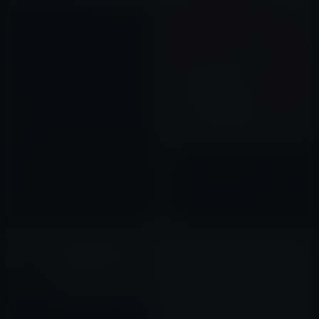
［iPhone・iPadアプリ］
Evernote、Twitterなどが、
続々とRetinaディスプレイ対応
アップデート！
2012年03月17日
Apple、「GarageBand」をバ
ージョン 2.1にアップデート！
1,200以上の新しいApple
Loopsを追加ほか
2016年01月21日