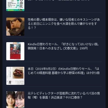
性格の悪い橋本環奈は、嫌いな役者とのキスシーンがあ
ると前日にニンニクを食べ大酒を飲んで嫌がらせをす
る！？
Kindle日替わりセール、「好きになってはいけない国。
韓国発！日本へのまなざし (文春文庫)」199円
本日（2019年9月2日）のKindle日替わりセール、「は
じめての精進料理 基礎から学ぶ野菜の料理」ほか計3冊
元テレビディレクターが芸能界に流れているパパ活の情
報（噂）を暴露！浜辺美波？や川口春奈？