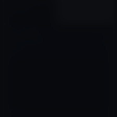
任天堂、iPhone用の「ゼルダの
伝説」を開発中！
2017年05月15日
コメントを残す
メールアドレスが公開されることはありません。
※
が付いている欄は
必須項目です
コメント
※
名前
※