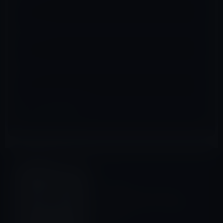
メール
※
サイト
Macアプリ
前の記事
Mac用データベースアプリ
FileMaker Pro 12、まもなく
発売！