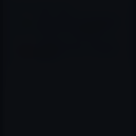
📖 あわせて読みたい記事
Google、「Google ドライブ」をバージョン
4.3にアップデート！ファイルの共有時にカ
スタムのメッセージを追加可能ほか
人気の記事クリップアプリ「Pocket」がバ
ージョン 6.0にアップデート！「あすすめ」
機能を搭載
主な新機能は以下のとおりです。
– マルチタスクのサポート — ほかのアプリからデー
タベースアプリに戻ったとき、FileMaker Go は切り
替え前と同じ場所から作業を再開できます。
– メディア統合の向上 — ビデオや音声を iPad で記録
し、オブジェクトフィールドに直接追加できます。