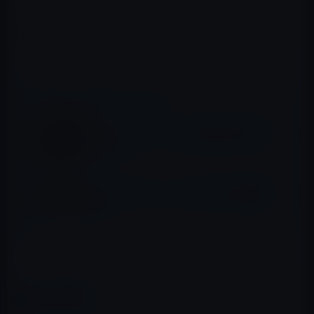
Appleは、すでにPlacebase、Poly9、C3 Technologiesな
どのマップ関係の会社を買収していることが知られてい
ます。
📖 あわせて読みたい記事
脱獄アプリストア、Cydiaは新訴訟で復活で
きるか？？
フォルクスワーゲン、CarPlayの広告動画を
公開！
→OpenStreetMap
カテゴリー
iOS全般
、
製品・サービス全般