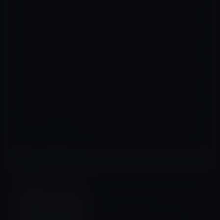
名前
※
メール
※
サイト
iPad（iPad/Air）
前の記事
iPad（第3世代及び2、Wi-