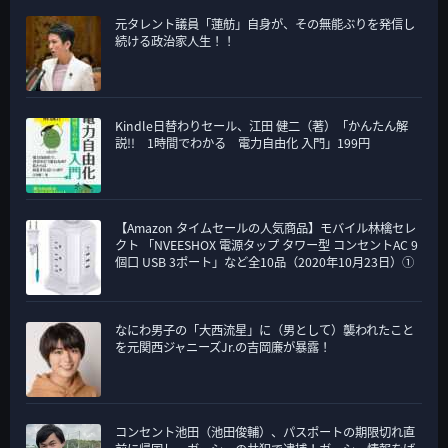
元タレント議員「蓮舫」自身が、その無能ぶりを発信し
続ける政治家人生！！
Kindle日替わりセール、江田 健二（著）「かんたん解
説!! 1時間でわかる 電力自由化 入門」199円
【Amazon タイムセールの人気商品】モバイル林檎セレ
クト 「NVEESHOX 電源タップ タワー型 コンセントAC 9
個口 USB 3ポート」など全10品（2020年10月23日）①
なにわ男子の「大西流星」に（男として）襲われたこと
を元関西ジャニーズJr.の吉岡廉が暴露！
コンセント池田（池田俊輔）、パスポートの期限切れ直