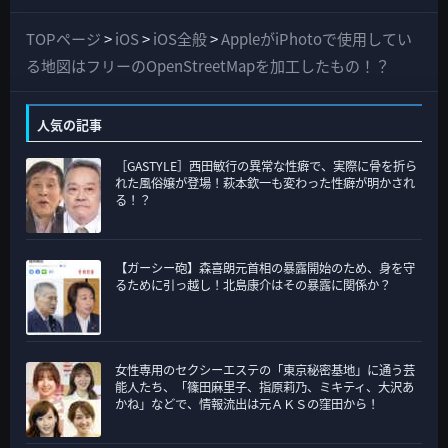
べ
て
TOPページ
>
iOS
>
iOS全般
>
AppleがiPhotoで使用してい
の
る地図はフリーのOpenStreetMapを加工したもの！？
カ
テ
人気の記事
ゴ
［GASTYLE］西田敏行の異常な性癖で、実際に骨を折ら
リ
れた風俗嬢が登場！萩本欽一も変わった性癖が明かされ
ー
る！？
【ガーシー砲】森喜朗元首相の暴露開始のため、身を守
るために引っ越し！北島康介はその暴露に関係か？
女性専用のセクシーエステの「東京秘密基地」に通う芸
能人たち、「篠田麻里子、指原莉乃、ミキティ、大沢あ
かね」などで、情報流出は元ＡＫＳの窪田から！