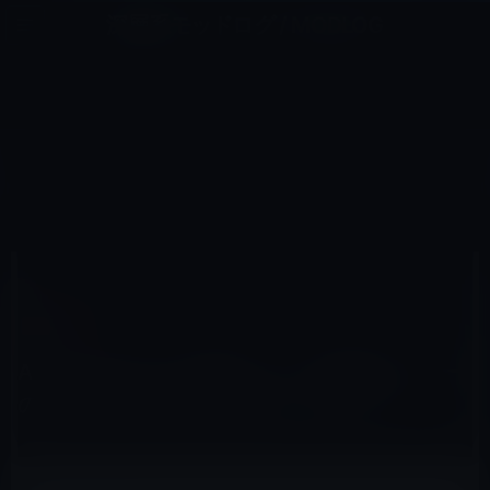
コ
ナ
深層系モッドログ / MODLOG
ン
ビ
ライフ、サイエンス、ガジェットほか、この迷宮を楽しむ人たちへ
テ
ゲ
ン
ー
IOS全般
ツ
シ
HOME
iOS
iOS全般
へ
ョ
AppleがiPhotoで使用している地図はフリーのOpenStreetMapを加工したもの！？
ス
ン
キ
に
ッ
移
プ
動
2012年3月9日
M林檎
iOS全般
AppleがiPhotoで使用している地図はフリー
のOpenStreetMapを加工したもの！？