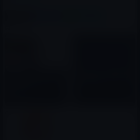
この記事をシェア
X(Twitter)
Facebook
LINE
B!はてブ
関連記事
AppleとMicrosoftの真逆の戦
【Appleスペシャルイベント
略、企業と個人へのアプローチ
2020年9月速報】Apple Fitness
2012年07月23日
＋を発表
2020年09月16日