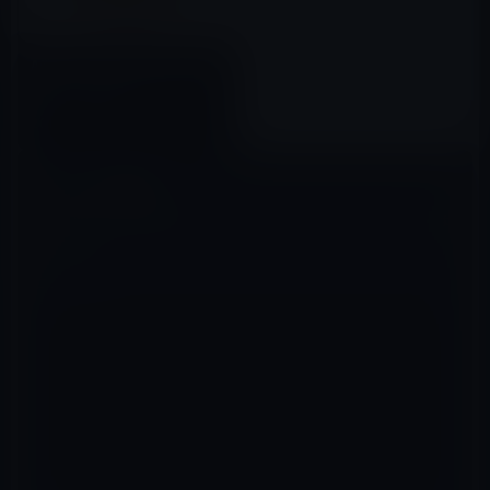
Apple、「Swift Benchmark
Suite」を公開！
2016年02月10日
コメントを残す
メールアドレスが公開されることはありません。
※
が付いている欄は
必須項目です
コメント
※