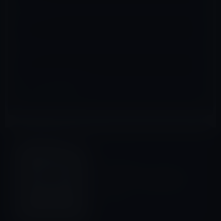
メール
※
サイト
IT総合
前の記事
auがロゴ変更。「あたらしい
自由。」という意味不明なキ
ャッチ！
2012年1月16日