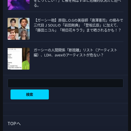
をとってこい！」と檄を飛ばすほど危機的状況だと述べ
る。
【ガーシー砲】原宿L.O.Gの美容師「唐澤憲司」の絡みで
三代目 J SOULの「岩田剛典」「登坂広臣」に加えて、
「藤田ニコル」「明日花キララ」まで晒されるかも！？
ガーシーの人間関係「断捨離」リスト（アーティスト
編）、LDH、avexのアーティストが危ない？
検索
検索
TOPへ