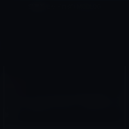
コ
ナ
深層系モッドログ / MODLOG
ン
ビ
ライフ、サイエンス、ガジェットほか、この迷宮を楽しむ人たちへ
テ
ゲ
ン
ー
IPAD全般
ツ
シ
HOME
iPad
iPad全般
へ
ョ
ビジネスマンの12％がiPadを使い始めてノートブックを使わなくなった。［IDGコネクト調査］
ス
ン
キ
に
ッ
移
プ
動
2012年1月17日
M林檎
iPad全般
ビジネスマンの12％がiPadを使い始めてノー
トブックを使わなくなった。［IDGコネクト
調査］