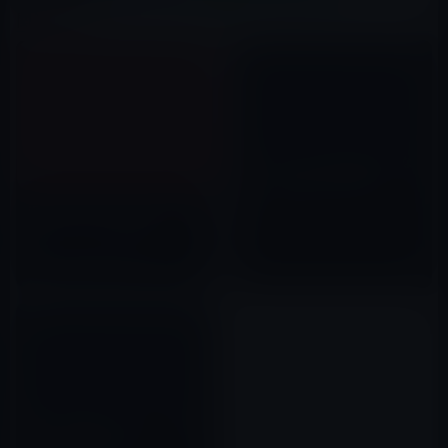
関連記事
シンガポールの勢いが止まらな
い！ 高校生にiPadを配布。
iPadがレストランのメニューに
2011年01月18日
なった。その２（動画）
2010年06月29日
ロシア政府はセキュリティの関
係でiPadを使わない!?