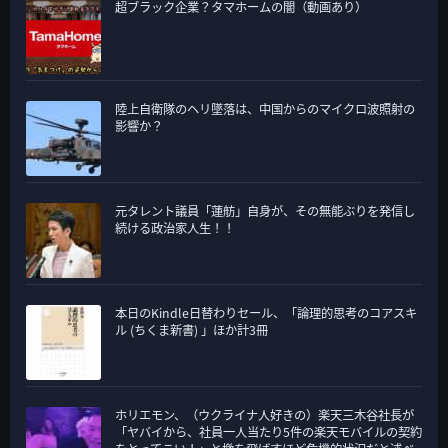
超ブラック企業？タマホームの闇（動画あり）
陸上自衛隊のヘリ墜落は、中国からのマイクロ波照射の
影響か？
元タレント議員「蓮舫」自身が、その無能ぶりを発信し
続ける政治家人生！！
本日のKindle日替わりセール、「論理的思考のコアスキ
ル (ちくま新書) 」ほか計3冊
ホリエモン、（ウクライナ人好きの）楽天三木谷社長が
「ヤバイから、社員一人当たり5件の楽天モバイルの契約