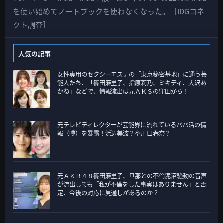
の
を使い始めてノートブックを使わなくなった。［IDGコネ
カ
クト調査］
テ
ゴ
人気の記事
リ
女性専用のセクシーエステの「東京秘密基地」に通う芸
ー
能人たち、「篠田麻里子、指原莉乃、ミキティ、大沢あ
かね」などで、情報流出は元ＡＫＳの窪田から！
元テレビディレクターが芸能界に流れているパパ活の情
報（噂）を暴露！浜辺美波？や川口春奈？
元ＡＫＢ４８篠田麻里子、旦那との不倫泥沼騒動の音声
が流出しても「私が不倫をした事実はありません」と否
定、今後の対応に見通しがあるのか？