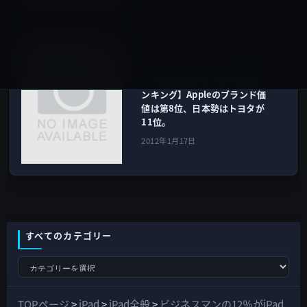
その他
次の記事
【2011年世界ブランド価値ラ
ンキング】Appleのブランド価
値は第8位、日本勢はトヨタが
11位。
2012年1月17日
すべてのカテゴリー
す
べ
て
TOPページ
>
iPad
>
iPad全般
>
ビジネスマンの12％がiPad