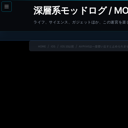
コ
ナ
深層系モッドログ / MO
ン
ビ
テ
ゲ
ライフ、サイエンス、ガジェットほか、この迷宮を楽
ン
ー
ツ
シ
へ
ョ
HOME
iOS
iOS 10以前
AirPrintは一度使い出すと止められま
ス
ン
キ
に
ッ
移
プ
動