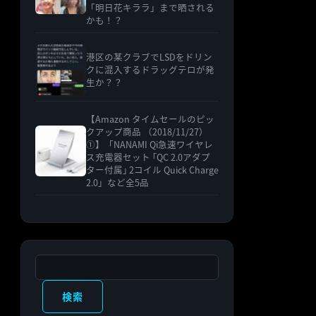
「明日花キララ」まで晒される
かも！？
港区の某クラブでLSDをドリン
クに混入するドラッグテロが発
生か？？
【Amazon タイムセールのピッ
クアップ商品 （2018/11/27）
①】「NANAMI Qi急速ワイヤレ
ス充電器セット ｢QC 2.0アダプ
ター付属｣ 2コイル Quick Charge
2.0」など全5品
検索
検索