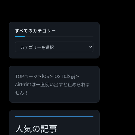
すべてのカテゴリー
す
べ
て
の
TOPページ
>
iOS
>
iOS 10以前
>
カ
AirPrintは一度使い出すと止められま
テ
せん！
ゴ
リ
ー
人気の記事