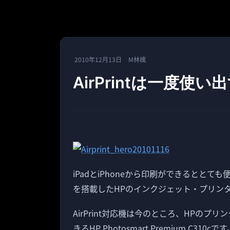
2010年12月13日
M林檎
AirPrintは一度
iPadとiPhoneから印刷ができるととても
を搭載したHPのインクジェット・プリン
AirPrint対応機は今のところ、HPの
きるHP Photosmart Premium C