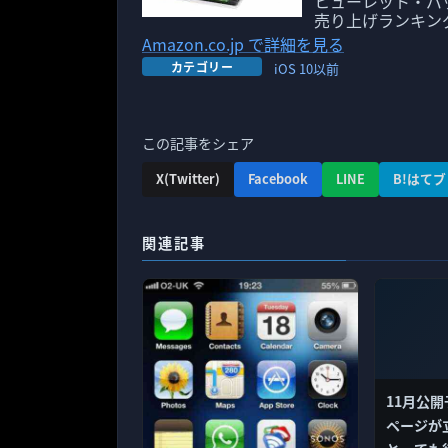
ヒューレット・パッカー
売り上げランキング:
Amazon.co.jp で詳細を見る
カテゴリー
iOS 10以前
この記事をシェア
X(Twitter)
Facebook
LINE
B!はてブ
関連記事
11月公開
ページが