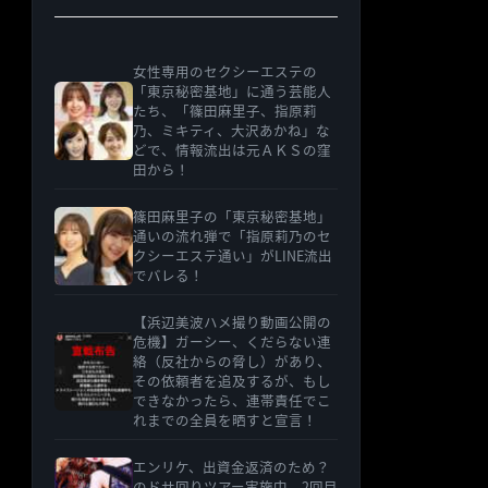
女性専用のセクシーエステの
「東京秘密基地」に通う芸能人
たち、「篠田麻里子、指原莉
乃、ミキティ、大沢あかね」な
どで、情報流出は元ＡＫＳの窪
田から！
篠田麻里子の「東京秘密基地」
通いの流れ弾で「指原莉乃のセ
クシーエステ通い」がLINE流出
でバレる！
【浜辺美波ハメ撮り動画公開の
危機】ガーシー、くだらない連
絡（反社からの脅し）があり、
その依頼者を追及するが、もし
できなかったら、連帯責任でこ
れまでの全員を晒すと宣言！
エンリケ、出資金返済のため？
のドサ回りツアー実施中、2回目