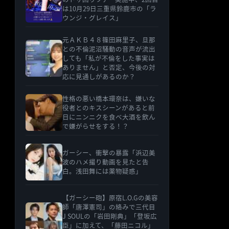
は10月29日三重県鈴鹿市の「ラ
ウンジ・グレイス」
元ＡＫＢ４８篠田麻里子、旦那
との不倫泥沼騒動の音声が流出
しても「私が不倫をした事実は
ありません」と否定、今後の対
応に見通しがあるのか？
性格の悪い橋本環奈は、嫌いな
役者とのキスシーンがあると前
日にニンニクを食べ大酒を飲ん
で嫌がらせをする！？
ガーシー、衝撃の暴露「浜辺美
波のハメ撮り動画を見たと告
白。浅田舞には薬物疑惑」
【ガーシー砲】原宿L.O.Gの美容
師「唐澤憲司」の絡みで三代目
J SOULの「岩田剛典」「登坂広
臣」に加えて、「藤田ニコル」