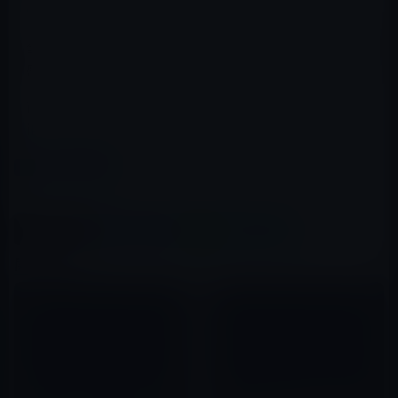
全体としては、文字の調整もできてとても読みやすいのが
感想です。
iBooksのライブラリが充実してくれば、もっともっと
iPadの魅力が増すことは間違いありませんね。
カテゴリー
電子書籍
この記事をシェア
X(Twitter)
Facebook
LINE
B!はてブ
関連記事
スキャン代行サービスが大盛況
AmazonのKindleに強力な助っ