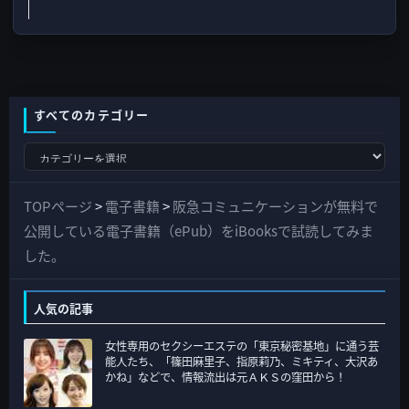
すべてのカテゴリー
す
べ
て
TOPページ
>
電子書籍
>
阪急コミュニケーションが無料で
の
公開している電子書籍（ePub）をiBooksで試読してみま
カ
した。
テ
ゴ
人気の記事
リ
女性専用のセクシーエステの「東京秘密基地」に通う芸
ー
能人たち、「篠田麻里子、指原莉乃、ミキティ、大沢あ
かね」などで、情報流出は元ＡＫＳの窪田から！