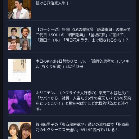
続ける政治家人生！！
【ガーシー砲】原宿L.O.Gの美容師「唐澤憲司」の絡みで
三代目 J SOULの「岩田剛典」「登坂広臣」に加えて、
「藤田ニコル」「明日花キララ」まで晒されるかも！？
本日のKindle日替わりセール、「論理的思考のコアスキ
ル (ちくま新書) 」ほか計3冊
ホリエモン、（ウクライナ人好きの）楽天三木谷社長が
「ヤバイから、社員一人当たり5件の楽天モバイルの契約
をとってこい！」と檄を飛ばすほど危機的状況だと述べ
る。
篠田麻里子の「東京秘密基地」通いの流れ弾で「指原莉
乃のセクシーエステ通い」がLINE流出でバレる！