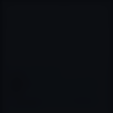
阪急コミュニケーションが「20歳のときに知っておきた
かったこと・スタンフォード大学 集中講義」の一部を無
料公開してくれたおかげで。iBooks
を使って初めて日本語の書籍を読むことができました。
感謝です。ありがとうございます。
http://e-days.cc/campaign/epub.html#ipad
📖 あわせて読みたい記事
iPhone 7、感圧式のホームボタンを搭載！？
自炊代行業者が追いつめられる時。電子書籍出版元年
は幻だったのか？