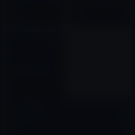
です。３社をピックアップして
人登場！角川書店が電子書籍配
みました。
信を了承
2010年07月17日
2012年03月02日
電子書籍に関する意識は日本人
より中国人の方が進んでい
る！？
2011年12月04日
コメントを残す
メールアドレスが公開されることはありません。
※
が付いている欄は
必須項目です
コメント
※