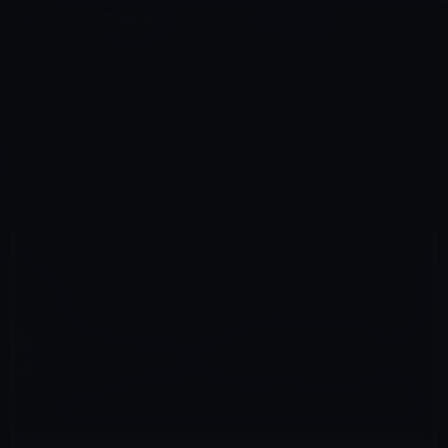
コ
ナ
深層系モッドログ / MODLOG
ン
ビ
ライフ、サイエンス、ガジェットほか、この迷宮を楽しむ人たちへ
テ
ゲ
ン
ー
電子書籍
ツ
シ
HOME
電子書籍
へ
ョ
阪急コミュニケーションが無料で公開している電子書籍（ePub）をiBooksで試読してみました。
ス
ン
キ
に
ッ
移
プ
動
2010年6月12日
M林檎
電子書籍
阪急コミュニケーションが無料で公開してい
る電子書籍（ePub）をiBooksで試読してみ
ました。