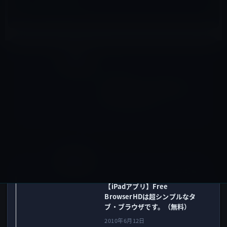
iPad全般
前の記事
新幹線でiPad。隣が空席なら
ばかなり快適です。
2010年6月11日
iOSアプリ
次の記事
【iPadアプリ】Free
BrowserHDは超シンプルなタ
ブ・ブラウザです。（無料）
2010年6月12日