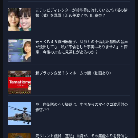
元テレビディレクターが芸能界に流れているパパ活の情
報（噂）を暴露！浜辺美波？や川口春奈？
元ＡＫＢ４８篠田麻里子、旦那との不倫泥沼騒動の音声
が流出しても「私が不倫をした事実はありません」と否
定、今後の対応に見通しがあるのか？
超ブラック企業？タマホームの闇（動画あり）
陸上自衛隊のヘリ墜落は、中国からのマイクロ波照射の
影響か？
元タレント議員「蓮舫」自身が、その無能ぶりを発信し