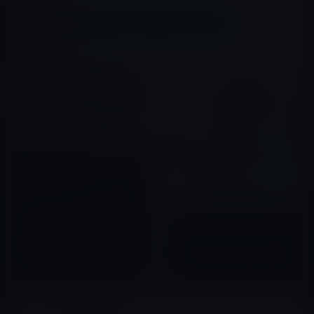
X(Twitter)
Facebook
LINE
B!はてブ
関連記事
Apple、 iTunes 12.6を配布開
始！iTunesを使ってレンタルし
た映画がお使いのどのデバイス
でも見られるように
2017年03月22日
Apple、iTunesの廃止に向け
て、アプリのアドレスを「itun​​
es.apple.com」から「apps․
apple․com」へ変更！
2019年06月13日