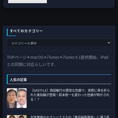
すべてのカテゴリー
す
べ
て
TOPページ
>
macOS
>
iTunes
>
iTunes 9.1提供開始、iPad
の
との同期に対応らしいです.
カ
テ
人気の記事
ゴ
［GASTYLE］西田敏行の異常な性癖で、実際に骨を折ら
リ
れた風俗嬢が登場！萩本欽一も変わった性癖が明かされ
ー
る！？
女性専用のセクシーエステの「東京秘密基地」に通う芸