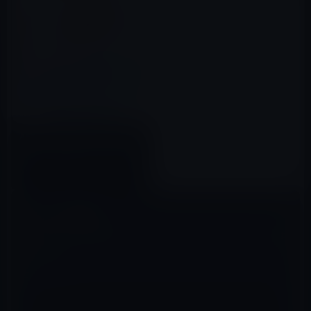
Appleが、2回目のリリースとな
る「iTunes 12.6.1」を公開！
2017年05月24日
コメントを残す
メールアドレスが公開されることはありません。
※
が付いている欄は
必須項目です
コメント
※