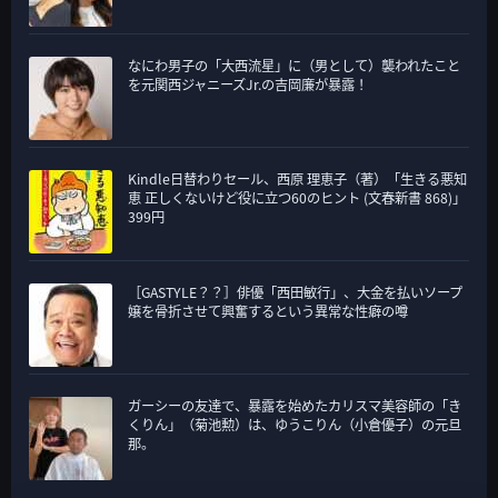
なにわ男子の「大西流星」に（男として）襲われたこと
を元関西ジャニーズJr.の吉岡廉が暴露！
Kindle日替わりセール、西原 理恵子（著）「生きる悪知
恵 正しくないけど役に立つ60のヒント (文春新書 868)」
399円
［GASTYLE？？］俳優「西田敏行」、大金を払いソープ
嬢を骨折させて興奮するという異常な性癖の噂
ガーシーの友達で、暴露を始めたカリスマ美容師の「き
くりん」（菊池勲）は、ゆうこりん（小倉優子）の元旦
那。