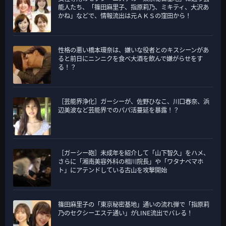
能人たち、「篠田麻里子、指原莉乃、ミキティ、大沢あ
かね」などで、情報流出は元ＡＫＳの窪田から！
性格の悪い橋本環奈は、嫌いな役者とのキスシーンがあ
ると前日にニンニクを食べ大酒を飲んで嫌がらせをす
る！？
［芸能界浄化］ガーシーが、佐野ひなこ、川口春奈、浜
辺美波など芸能界でのパパ活蔓延を暴露！？
［ガーシー砲］未成年を紹介して「山下智久」をハメ、
さらに「湘南美容外科の相川院長」や「ワタナベマホ
ト」にアテンドしている古山を攻撃開始
篠田麻里子の「東京秘密基地」通いの流れ弾で「指原莉
乃のセクシーエステ通い」がLINE流出でバレる！