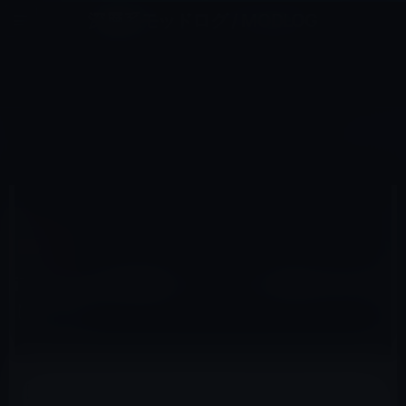
コ
ナ
深層系モッドログ / MODLOG
ン
ビ
ライフ、サイエンス、ガジェットほか、この迷宮を楽しむ人たちへ
テ
ゲ
ン
ー
ITUNES
ツ
シ
HOME
macOS
iTunes
iTunes 9.1提供開始、iPad との同期に対応らしいです.
へ
ョ
ス
ン
キ
に
ッ
移
2010年3月31日
M林檎
プ
動
iTunes
iTunes 9.1提供開始、iPad との同期に対応ら
しいです.