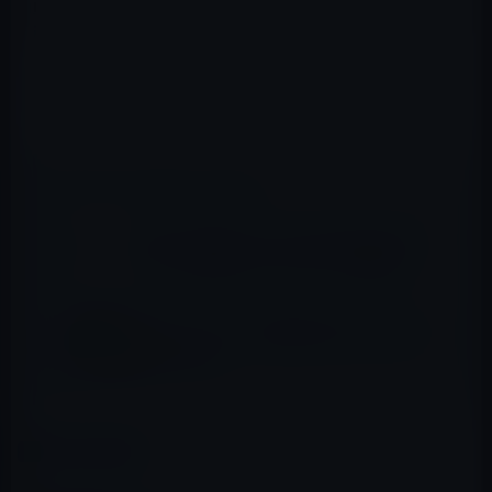
iPad
の米国発売も3日後に迫り、新製品登場前のお約束
iTunes
アップデートがリリースされました。
http://japanese.engadget.com/2010/03/30/itunes-9-1-
ipad/
📖 あわせて読みたい記事
Apple、iCloud、Siri、iTunesなどクラウド
サービスを統合する「Mesos」を開発中
Apple、オリジナル動画を配信する計画、映
画製作も検討
カテゴリー
iTunes
この記事をシェア