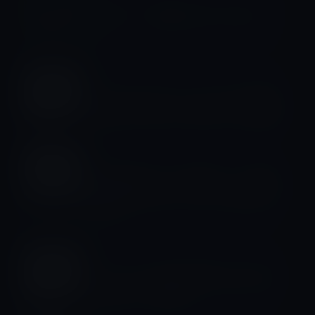
ベスセラー「社長の一流、二流、三
流」
書籍
【ベストセラー】ニュータイプの時代
新時代を生き抜く24の思考・行動様式
書籍
直感と論理をつなぐ思考法 ー 妄想が
世界を変えるのか？それとも混乱させ
るのか？
書籍
ニュータイプの時代 新時代を生き抜く
24の思考・行動様式