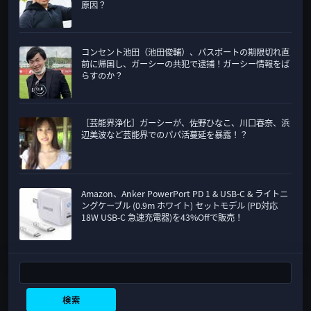
原因？
コンセント池田（池田俊輔）、パスポートの期限切れ直
前に帰国し、ガーシーの共犯で逮捕！ガーシー情報をば
らすのか？
［芸能界浄化］ガーシーが、佐野ひなこ、川口春奈、浜
辺美波など芸能界でのパパ活蔓延を暴露！？
Amazon、Anker PowerPort PD 1 & USB-C & ライトニ
ングケーブル (0.9m ホワイト) セットモデル (PD対応
18W USB-C 急速充電器)を43%Offで販売！
検索
検索