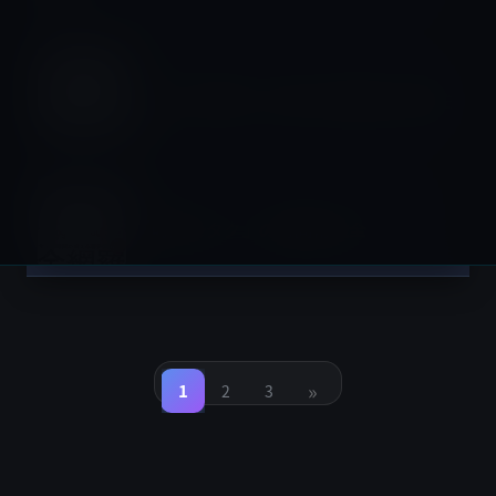
書籍
日本人の勝算: 人口減少×高齢化×資本主
義
書籍
「時間オタク」の時間術大全
投
稿
»
の
1
2
3
固
固
固
定
定
定
ペ
ペ
ペ
ペ
ー
ー
ー
ジ
ジ
ジ
ー
ジ