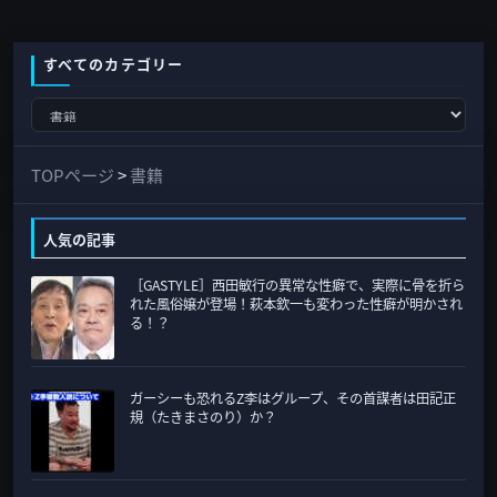
送
り
すべてのカテゴリー
す
べ
て
TOPページ
>
書籍
の
カ
人気の記事
テ
［GASTYLE］西田敏行の異常な性癖で、実際に骨を折ら
ゴ
れた風俗嬢が登場！萩本欽一も変わった性癖が明かされ
リ
る！？
ー
ガーシーも恐れるZ李はグループ、その首謀者は田記正
規（たきまさのり）か？