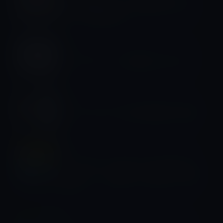
夏の清涼剤として、神秘家を知りたい
方へ「神秘家列伝」
書籍
ベストセラー「もう銀行はいらない」
書籍
【ベストセラー】山本太郎 闘いの原点
書籍
ベストセラー、ほんこんの「本のミカ
タ – ボク、この国のことを愛してるだけ
やで!」
書籍