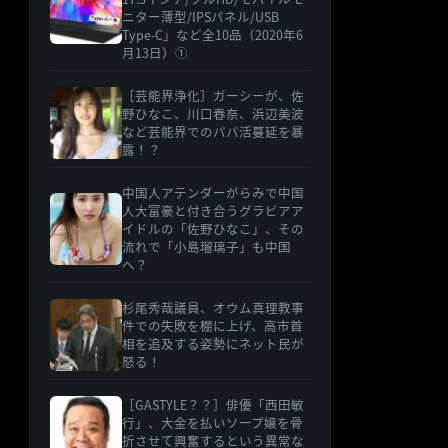
ニター薄型/IPSパネル/USB
Type-C」など全10品（2020年6
月13日）①
［芸能界浄化］ガーシーが、佐
野ひなこ、川口春奈、浜辺美波
など芸能界でのパパ活蔓延を暴
露！？
中国人アテンダーがらみで中国
人大富豪と付き合うグラビアア
イドルの「佐野ひなこ」、その
流れで「小島瑠璃子」も中国
へ？
杉尾秀哉議員、オウム真理教事
件での失敗を棚に上げ、高市首
相を追及する姿勢にネット民が
怒る！
［GASTYLE？？］俳優「西田敏
行」、大金を払いソープ嬢を骨
折させて興奮するという異常な