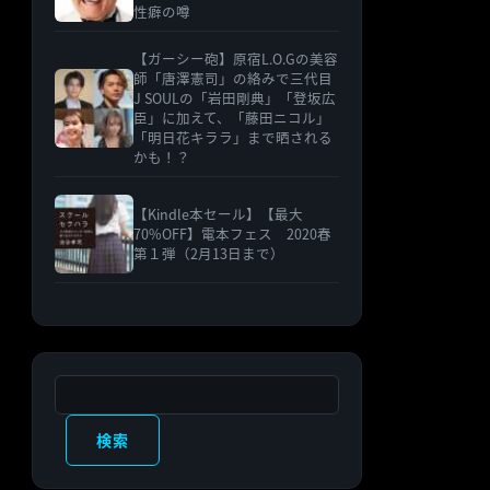
性癖の噂
【ガーシー砲】原宿L.O.Gの美容
師「唐澤憲司」の絡みで三代目
J SOULの「岩田剛典」「登坂広
臣」に加えて、「藤田ニコル」
「明日花キララ」まで晒される
かも！？
【Kindle本セール】【最大
70%OFF】電本フェス 2020春
第１弾（2月13日まで）
検索
検索