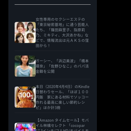
女性専用のセクシーエステの
「東京秘密基地」に通う芸能人
たち、「篠田麻里子、指原莉
乃、ミキティ、大沢あかね」な
どで、情報流出は元ＡＫＳの窪
田から！
ガーシー、「浜辺美波」「橋本
環奈」「佐野ひなこ」のパパ活
金額を公開
本日（2020年4月4日）のKindle
日替わりセール、「ほぼ１００
円飯 家にある材料でソッコー
作れる最高に楽しい節約レシ
ピ」ほか計3冊
【Amazon タイムセール】モバ
イル林檎セレクト 「cocopar
17.3インチ/フルHD/モバイルモ