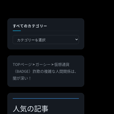
すべてのカテゴリー
す
べ
て
の
TOPページ
>
ガーシー
>
仮想通貨
カ
（BADGE）詐欺の複雑な人間関係は、
テ
闇が深い！
ゴ
リ
ー
人気の記事