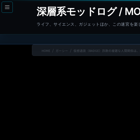
コ
ナ
深層系モッドログ / MO
ン
ビ
テ
ゲ
ライフ、サイエンス、ガジェットほか、この迷宮を楽
ン
ー
ツ
シ
へ
ョ
HOME
ガーシー
仮想通貨（BADGE）詐欺の複雑な人間関係は
ス
ン
キ
に
ッ
移
プ
動