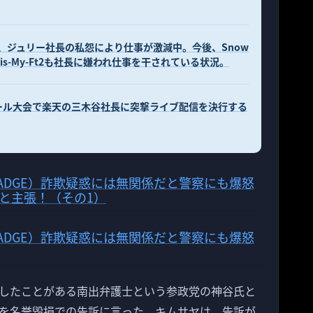
耀、ジュリー社長の私怨により仕事が激減中。今後、Snow
Kis-My-Ft2も社長に嫌われ仕事を干されている状況。
ール大会で楽天の三木谷社長に突撃ライブ配信を決行する
ADGE）詐欺疑惑には無関係だと警察にも爆怒
と主張！（その1）
ADGE）詐欺疑惑には無関係だと警察にも爆怒
したことがある南出弁護士という参政党の神谷氏と
を名誉毀損での告訴に言った。キムサヤは、告訴が