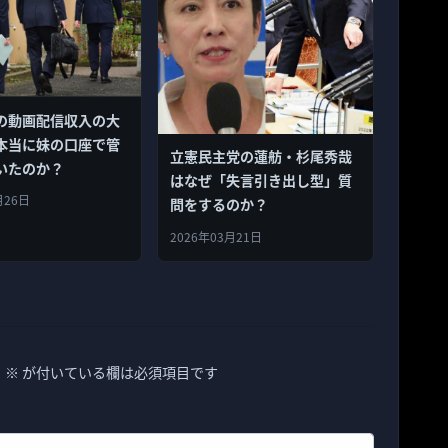
の動画配信収入の大
本当に妹の口座で管
立憲民主党の蓮舫・杉尾秀哉
いたのか？
はなぜ「失言引き出し型」質
月26日
問をするのか？
2026年03月21日
。
※
が付いている欄は必須項目です