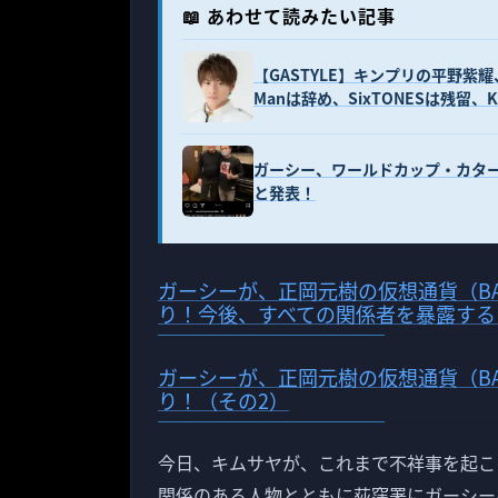
📖 あわせて読みたい記事
【GASTYLE】キンプリの平野紫
Manは辞め、SixTONESは残留、
ガーシー、ワールドカップ・カタ
と発表！
ガーシーが、正岡元樹の仮想通貨（B
り！今後、すべての関係者を暴露する
ガーシーが、正岡元樹の仮想通貨（B
り！（その2）
今日、キムサヤが、これまで不祥事を起こ
関係のある人物とともに荻窪署にガーシー