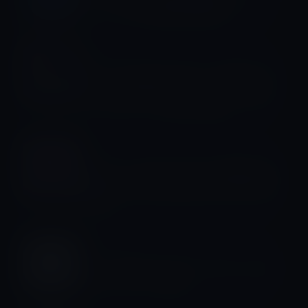
ンドンでの住宅新築が困難に！
iOSアプリ
本日（2022年7月28日）の無料化アプ
リ、広告を作成する「チラシと招待状
クリエーター」450円→無料
Safari
Apple、macOS Venturaの機能を備え
たSafari Technology Preview 150を
公開！
Google
ウェブ版Gmail、新しいデザインをすべ
てのユーザーに公開