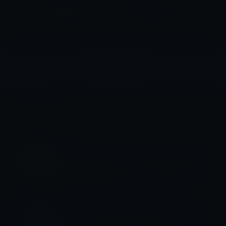
コ
ナ
深層系モッドログ / MODLOG
ン
ビ
ライフ、サイエンス、ガジェットほか、この迷宮を楽しむ人たちへ
テ
ゲ
ン
ー
ツ
シ
2022年
へ
ョ
ス
ン
HOME
2022年
キ
に
ッ
移
プ
動
iOS 15
iOS 16、ホームアプリに搭載された新
しい壁紙（21枚）
IT総合
データセンターの電力需要により、ロ