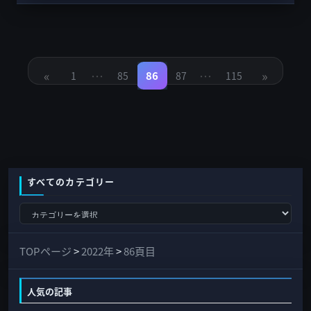
投
稿
«
…
…
»
の
86
1
85
87
115
固
固
固
固
固
定
定
定
定
定
ペ
ペ
ペ
ペ
ペ
ペ
ー
ー
ー
ー
ー
ジ
ジ
ジ
ジ
ジ
ー
ジ
送
り
すべてのカテゴリー
す
べ
て
TOPページ
>
2022年
>
86頁目
の
カ
人気の記事
テ