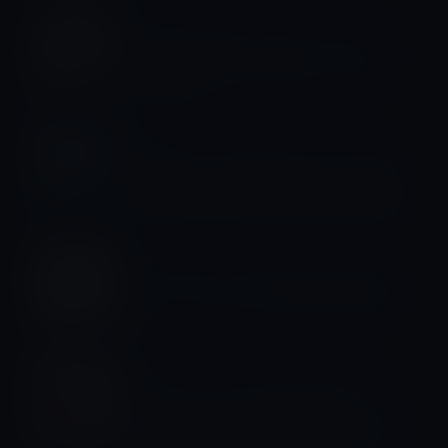
サイエンス
【不思議な事実】犬は鼻で「見る」こ
とができる
その他
【現代の〇〇〇の塔？】サウジアラビ
アが長さ170kmの高層都市計画を発表
ライフスタイル
【ライフスタイル】推し活女子の楽し
み
IT総合
アップデートされたFirefox103、
ProMotionディスプレイ、Macのパフ