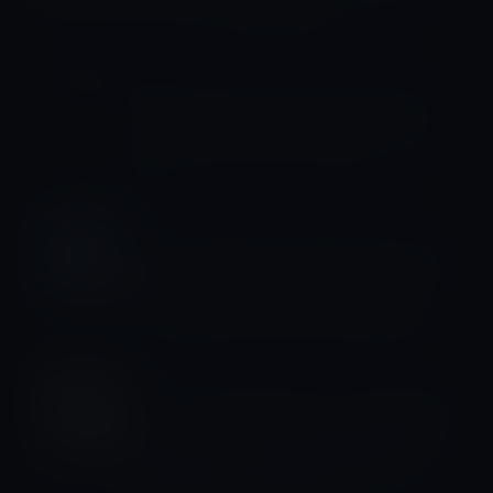
ォーマンスの改善を追加
Car
Apple、ランボルギーのニエグゼクテ
ィブを雇用しApple Car開発チームへ
投入
iOS16
iOS 16、編集されたiMessageは、編
集前のテキストを表示するようにな
り、送信を元に戻すには2分に制限
Kindle本
本日（2022年7月28日）のKindle日替
わりセール、「新しい哲学の教科書
現代実在論入門 (講談社選書メチエ)