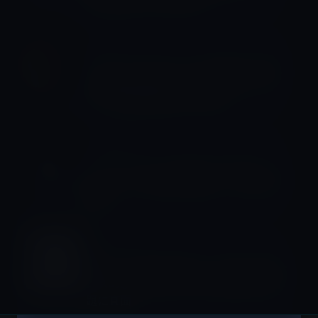
Kindle版」ほか計3冊
サイエンス
【スペースサイエンス】NASA、遠方
の惑星に存在するかもしれないエイリ
アンの兆候を検出する計画
iPhone全般
スティーブン・スピルバーグがミュー
ジックビデオ製作を監督し、iPhoneで
撮影
iPhone 14
Kuo氏：iPhone 14は、リアカメラのレ
ンズのひび割れに関する品質管理の問
題に直面