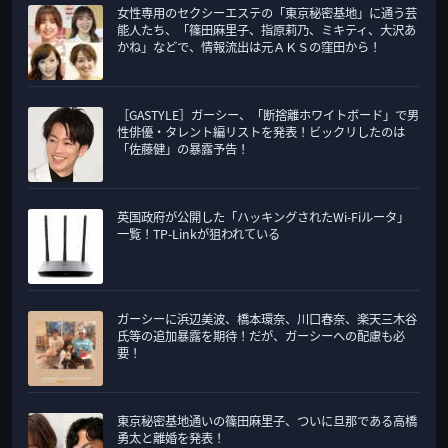
女性専用のセクシーエステの「東京秘密基地」に通う芸
ゴ
能人たち、「篠田麻里子、指原莉乃、ミキティ、大沢あ
リ
かね」などで、情報流出は元ＡＫＳの窪田から！
ー
［GASTYLE］ガーシー、「断捨離ホワイトボード」で男
性俳優・タレント編リストを発表！ビックリしたのは
「佐藤健」の暴露予告！
英国政府が公開した「ハッキングされたWi-Fiルータ」
一覧！TP-Linkが狙われている
ガーシーに浜辺美波、橋本環奈、川口春奈、楽天三木谷
氏等の追加暴露を期待！だが、ガーシーへの配慮も必
要！
東京秘密基地通いの篠田麻里子、ついに旦那である高橋
勇太と離婚を発表！