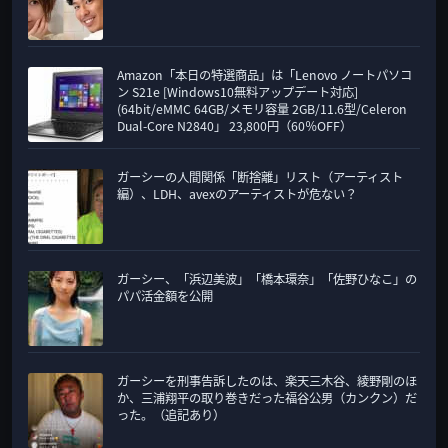
Amazon「本日の特選商品」は「Lenovo ノートパソコ
ン S21e [Windows10無料アップデート対応]
(64bit/eMMC 64GB/メモリ容量 2GB/11.6型/Celeron
Dual-Core N2840」 23,800円（60％OFF）
ガーシーの人間関係「断捨離」リスト（アーティスト
編）、LDH、avexのアーティストが危ない？
ガーシー、「浜辺美波」「橋本環奈」「佐野ひなこ」の
パパ活金額を公開
ガーシーを刑事告訴したのは、楽天三木谷、綾野剛のほ
か、三浦翔平の取り巻きだった福谷公男（カンクン）だ
った。（追記あり）