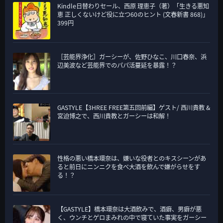
Kindle日替わりセール、西原 理恵子（著）「生きる悪知
恵 正しくないけど役に立つ60のヒント (文春新書 868)」
399円
［芸能界浄化］ガーシーが、佐野ひなこ、川口春奈、浜
辺美波など芸能界でのパパ活蔓延を暴露！？
GASTYLE【3HREE FREE第五回前編】ゲスト/ 西川貴教 &
宮迫博之で、西川貴教とガーシーは和解！
性格の悪い橋本環奈は、嫌いな役者とのキスシーンがあ
ると前日にニンニクを食べ大酒を飲んで嫌がらせをす
る！？
【GASTYLE】橋本環奈は大酒飲みで、酒癖、男癖が悪
く、ウンチとゲロまみれの中で寝ていた事実をガーシー