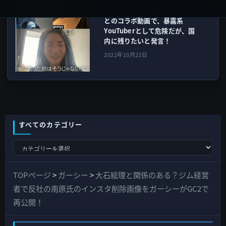
コレコレ、DJ社長・ガーシー
とのコラボ動画で、暴露系
YouTuberとして危険だが、国
内に残りたいと発言！
2022年10月23日
すべてのカテゴリー
す
べ
て
TOPページ
>
ガーシー
>
大石絵理と関係のある？ジム経営
の
者で反社の南原氏のインスタ削除画像をガーシーがGC2で
カ
再公開！
テ