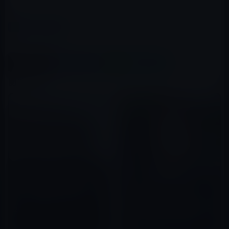
レイニーS
カテゴリー
ガーシー
、
有名人
この記事をシェア
X(Twitter)
Facebook
LINE
B!はてブ
関連記事
ジュリー社長母子の「なにわ男
子」推しが激しい！最近、ジャ
ニーズ事務所内で優秀なマネー
今年の紅白か年末の特番で、
ジャーがジュリー班に大量移
（病気療養中の）中居正広のた
2022年12月06日
動！
めに一度だけSMAP復活か？