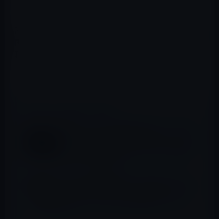
で、インタから削除された画像を再公開した。
南原氏は、自ら反社と名乗り、ガーシーに大石絵理が中
国人パパ活アテンダーのクリスティンと二人で写った写
真を削除するように求めてきた。
もちろん、ガーシーは、削除を断った。
📖 あわせて読みたい記事
現在のキンプリに引き継がれるジャニーズ事
務所の闇の体質を暴露！短編小説「２０１６
０１１８」で、鈴木おさむは、SMAPの謝罪
生放送の舞台裏を描く
ジュリー社長の誤魔化しの一手！ジャニーズ
事務所の性被害のヒアリング担当者は、第3
者ではなく、まさかの現役自社タレント6
名！