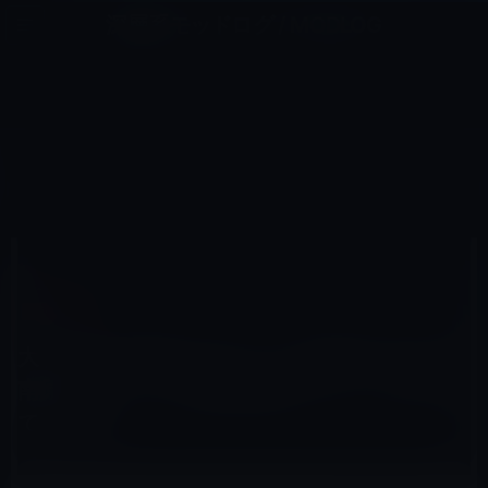
コ
ナ
深層系モッドログ / MODLOG
ン
ビ
ライフ、サイエンス、ガジェットほか、この迷宮を楽しむ人たちへ
テ
ゲ
ン
ー
ガーシー
ツ
シ
HOME
ガーシー
へ
ョ
大石絵理と関係のある？ジム経営者で反社の南原氏のインスタ削除画像をガーシーがGC2で再公開！
ス
ン
キ
に
ッ
移
プ
動
2022年10月23日
レイニー 鈴木
ガーシー
大石絵理と関係のある？ジム経営者で反社の
南原氏のインスタ削除画像をガーシーがGC2
で再公開！