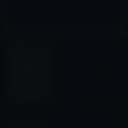
iOSアプリ
前の記事
本日（2022年10月22日）の
無料アプリ、好きなポイント
の位置情報を記憶し再び訪れ
るための「Anchor Pointer」
1,120円→無料
2022年10月22日
ガーシー
次の記事