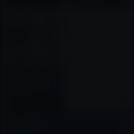
2022年11月06日
【ボーイズラブ帝国】ジャニー
ズ事務所の崩壊が始まる！ジャ
ニー喜多川→ジュリー社長→ジ
ュリー社長の娘と続く負の連
2022年11月23日
鎖？
コメントを残す
メールアドレスが公開されることはありません。
※
が付いている欄は