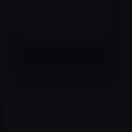
理由としては、南原氏が、自信が反社と名乗り、反社の
フロント企業とう違われているA to Zパーソナルトレーニ
ングジムを経営しし、さらに暴力団の組長と六本木で飲
んでいることもガーシーが掴んでいるからだ。