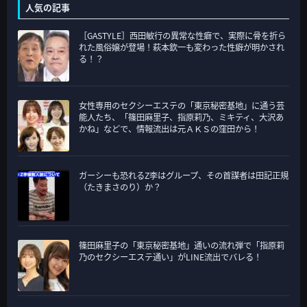
ゴ
人気の記事
リ
［GASTYLE］西田敏行の異常な性癖で、実際に骨を折ら
ー
れた風俗嬢が登場！萩本欽一も変わった性癖が明かされ
る！？
女性専用のセクシーエステの「東京秘密基地」に通う芸
能人たち、「篠田麻里子、指原莉乃、ミキティ、大沢あ
かね」などで、情報流出は元ＡＫＳの窪田から！
ガーシーも恐れるZ李はグループ、その首謀者は田記正規
（たきまさのり）か？
篠田麻里子の「東京秘密基地」通いの流れ弾で「指原莉
乃のセクシーエステ通い」がLINE流出でバレる！