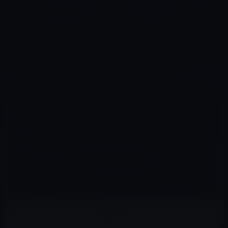
コ
ナ
深層系モッドログ / MODLOG
ン
ビ
ライフ、サイエンス、ガジェットほか、この迷宮を楽しむ人たちへ
テ
ゲ
ン
ー
ガーシー
ツ
シ
HOME
ガーシー
［コラム］一億SNS情報共有社会へ、ガーシーが変えた価値観
へ
ョ
ス
ン
キ
に
ッ
移
2022年8月28日
M林檎
プ
動
ガーシー
［コラム］一億SNS情報共有社会へ、ガーシ
ーが変えた価値観