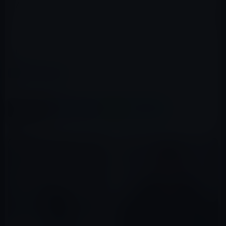
ん動画付きで）明らかにすると予告している。
今や高齢者しか読まない文春砲に代わって、若者～中年向
けのガーシー砲となっている。
M林檎
カテゴリー
ガーシー
、
コラム
、
有名人
この記事をシェア
X(Twitter)
Facebook
LINE
B!はてブ
関連記事
ジャニーズ事務所の藤島ジュリ
ー景子社長が、会見で「ジャニ