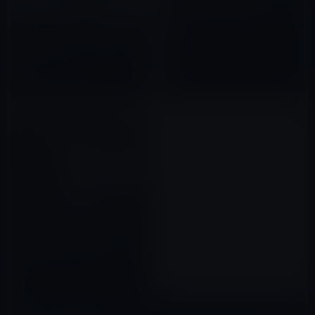
ー喜多川氏の児童虐待を知らな
かった」と発言！本当に信じら
2023年05月15日
【インフルエンサー商品の欺
れる？
瞞】化粧品、ファッション＆ア
イテムは、ほとんどブランド力
だけで売られいてて、高品質と
2022年11月23日
限らない事実に気がつくべ
き！？
世界の中進国になりつつある日
本！貧乏から抜け出すには、ま
ず政治家を総入れ替えするしか
ない！？
2023年01月07日