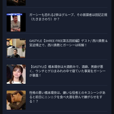
ガーシーも恐れるZ李はグループ、その首謀者は田記正規
（たきまさのり）か？
GASTYLE【3HREE FREE第五回前編】ゲスト/ 西川貴教 &
宮迫博之で、西川貴教とガーシーは和解！
【GASTYLE】橋本環奈は大酒飲みで、酒癖、男癖が悪
く、ウンチとゲロまみれの中で寝ていた事実をガーシー
が暴露！
性格の悪い橋本環奈は、嫌いな役者とのキスシーンがあ
ると前日にニンニクを食べ大酒を飲んで嫌がらせをす
る！？