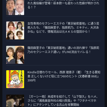
リ
れた風俗嬢が登場！萩本欽一も変わった性癖が明かされ
ー
る！？
女性専用のセクシーエステの「東京秘密基地」に通う芸
能人たち、「篠田麻里子、指原莉乃、ミキティ、大沢あ
かね」などで、情報流出は元ＡＫＳの窪田から！
篠田麻里子の「東京秘密基地」通いの流れ弾で「指原莉
乃のセクシーエステ通い」がLINE流出でバレる！
Kindle日替わりセール、西原 理恵子（著）「生きる悪知
恵 正しくないけど役に立つ60のヒント (文春新書 868)」
399円
［ガーシー砲］未成年を紹介して「山下智久」をハメ、
さらに「湘南美容外科の相川院長」や「ワタナベマホ
ト」にアテンドしている古山を攻撃開始