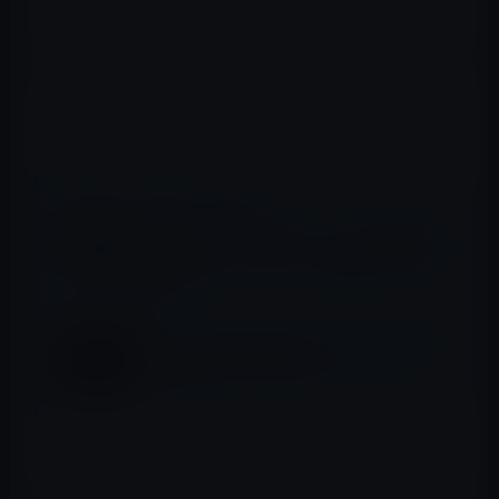
人、有名経済人のゴシップ（一部法律に触れる可能性が
ある行為）をYouTubeを通じて、広く庶民に知らしめた。
現在は、YouTubeアカウントが、運営側によって削除され
たため、今後の情報発信のため、独自のサイトを構築
し、試験運用中である（記事掲載時）。
📖 あわせて読みたい記事
今夜のGASTYLEの暴露、キンプリ平野紫耀
と同期の元ジャニーズＪｒの岡本カウアンが
登場！
ガーシーも恐れるZ李はグループ、その首謀
者は田記正規（たきまさのり）か？
これが本格運用されると、名誉棄損などの法律的な対抗
措置を取られたとしても、本人が削除しない限り、ガーシ