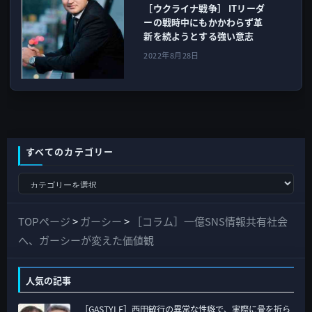
［ウクライナ戦争］ ITリーダ
ーの戦時中にもかかわらず革
新を続ようとする強い意志
2022年8月28日
すべてのカテゴリー
す
べ
て
TOPページ
>
ガーシー
>
［コラム］一億SNS情報共有社会
の
へ、ガーシーが変えた価値観
カ
テ
人気の記事
ゴ
［GASTYLE］西田敏行の異常な性癖で、実際に骨を折ら