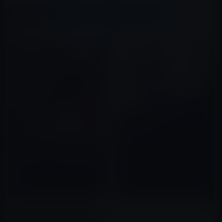
X(Twitter)
Facebook
LINE
B!はてブ
関連記事
本当の敵は「中国」ではなく
「国内格差」だ。
2023年01月08日
「ワンオクTaka」への批判を聞
いて日本人のイヤな部分を見
た？
2022年09月16日