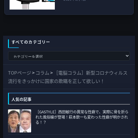
すべてのカテゴリー
す
べ
て
TOPページ
>
コラム
>
［電脳コラム］新型コロナウィルス
の
流行をきっかけに国家の欺瞞を正して欲しい！
カ
テ
人気の記事
ゴ
［GASTYLE］西田敏行の異常な性癖で、実際に骨を折ら
リ
れた風俗嬢が登場！萩本欽一も変わった性癖が明かされ
ー
る！？