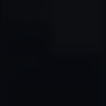
岸田首相の「バカな異次元の少
子化対策」、それよりも「結婚
できない若者」どうするかだ！
2023年07月13日
コメントを残す
メールアドレスが公開されることはありません。
※
が付いている欄は
必須項目です
コメント
※