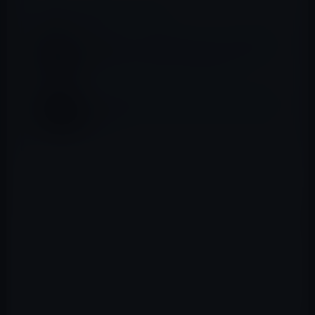
📖 あわせて読みたい記事
［電脳コラム］新型コロナウィルス流行をき
っかけにライフスタイルを変えたい！
【日本沈没】劣化し続ける日本をどう復活さ
せるか？
［社会］
国は二十年間も国民の所得が下がり続けることに対
して無策なのか？（今や韓国、台湾に抜かれようと
している）
なぜ、義損が簡単な印鑑が決済に必要なのか。（サ
インや電子決済の方が合理的では）