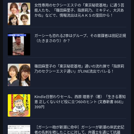
女性専用のセクシーエステの「東京秘密基地」に通う芸
能人たち、「篠田麻里子、指原莉乃、ミキティ、大沢あ
かね」などで、情報流出は元ＡＫＳの窪田から！
ガーシーも恐れるZ李はグループ、その首謀者は田記正規
（たきまさのり）か？
篠田麻里子の「東京秘密基地」通いの流れ弾で「指原莉
乃のセクシーエステ通い」がLINE流出でバレる！
Kindle日替わりセール、西原 理恵子（著）「生きる悪知
恵 正しくないけど役に立つ60のヒント (文春新書 868)」
399円
［ガーシー砲が新潮に命中］ガーシーが新潮の岸武史記
者の名刺を晒したことに対して、弁護士を通じて抗議