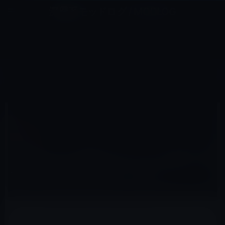
コ
ナ
深層系モッドログ / MODLOG
ン
ビ
ライフ、サイエンス、ガジェットほか、この迷宮を楽しむ人たちへ
テ
ゲ
ン
ー
コラム
ツ
シ
HOME
コラム
［電脳コラム］新型コロナウィルス流行をきっかけに国家の欺瞞を正して欲しい！
へ
ョ
ス
ン
キ
に
ッ
移
2020年5月4日
レイニー 鈴木
プ
動
コラム
［電脳コラム］新型コロナウィルス流行をき
っかけに国家の欺瞞を正して欲しい！