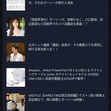
文、それをガーシーが晒すと消去
［芸能界浄化］ガーシーが、佐野ひなこ、川口春奈、浜
辺美波など芸能界でのパパ活蔓延を暴露！？
元タレント議員「蓮舫」自身が、その無能ぶりを発信し
続ける政治家人生！！
Amazon、Anker PowerPort PD 1 & USB-C & ライトニ
ングケーブル (0.9m ホワイト) セットモデル (PD対応
18W USB-C 急速充電器)を43%Offで販売！
GASTYLE【3HREE FREE第五回前編】ゲスト/ 西川貴教 &
宮迫博之で、西川貴教とガーシーは和解！