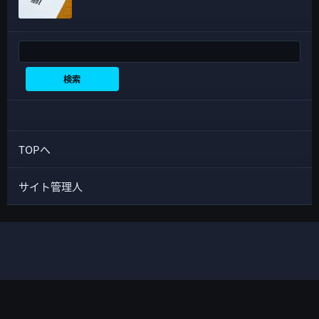
検索
検索
TOPへ
サイト管理人