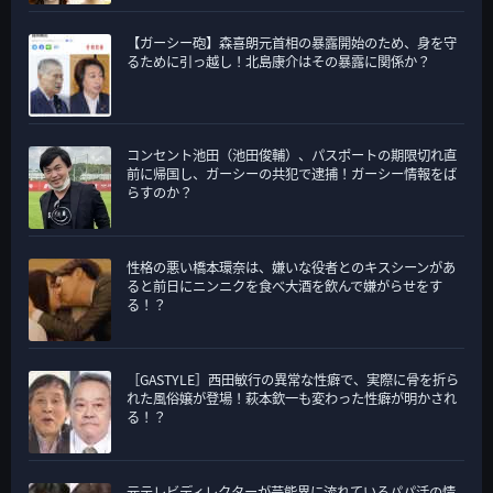
【ガーシー砲】森喜朗元首相の暴露開始のため、身を守
るために引っ越し！北島康介はその暴露に関係か？
コンセント池田（池田俊輔）、パスポートの期限切れ直
前に帰国し、ガーシーの共犯で逮捕！ガーシー情報をば
らすのか？
性格の悪い橋本環奈は、嫌いな役者とのキスシーンがあ
ると前日にニンニクを食べ大酒を飲んで嫌がらせをす
る！？
［GASTYLE］西田敏行の異常な性癖で、実際に骨を折ら
れた風俗嬢が登場！萩本欽一も変わった性癖が明かされ
る！？
元テレビディレクターが芸能界に流れているパパ活の情