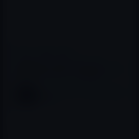
MacRumorsが、信頼できる情報筋からの話として明らか
にしたのは、今回新たにパイロットプログラムの対象と
なるのは、米国で8月31日にビンテージ製品に追加される
11インチと13インチのMacBook Air（Mid,2012）です。
📖 あわせて読みたい記事
Apple、Mac Pro（2010）、Mac
mini（Late 2009）、AirMac Extreme（第5
世代）をオブソリート製品に追加
Apple、「プライバシー」のPRサイトを全面
的に更新！
これらの製品は2020年8月31日まで、世界中のApple
StoreとApple認定のサービスプロバイダで修理サービス