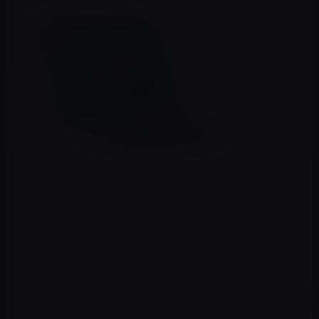
Appleのビンテージ製品
は、製造中止から 5 年以上 7 年未
満の製品で、一部の例外を除き、ビンテージ製品に対する
ハードウェアサービスを終了しています。
Appleは、これまでパイロットプログラムとして、米国と
トルコでは、21.5インチと27インチのiMac（Mid,2011）
について、2019年1月1日まで修理期間を延長していまし
た。