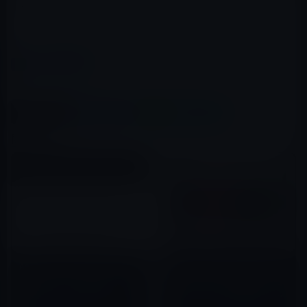
を受けることができます。
（via
MacRumors
）
カテゴリー
製品・サービス全般
この記事をシェア
X(Twitter)
Facebook
LINE
B!はてブ
関連記事
Apple、マシンラーニングの公
Apple、本日（2019年3月26
式ホームページ「Apple
日）のスペシャルイベントでコ
Machine Learning Journal」
ンテンツサービス提供企業への