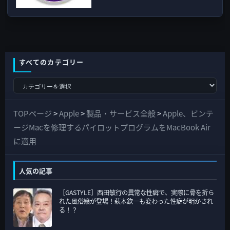
すべてのカテゴリー
す
べ
て
TOPページ
>
Apple
>
製品・サービス全般
>
Apple、ビンテ
の
ージMacを修理するパイロットプログラムをMacBook Air
カ
に適用
テ
ゴ
人気の記事
リ
［GASTYLE］西田敏行の異常な性癖で、実際に骨を折ら
ー
れた風俗嬢が登場！萩本欽一も変わった性癖が明かされ
る！？