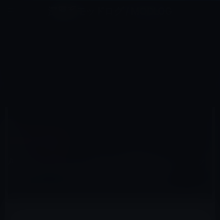
コ
ナ
深層系モッドログ / MODLOG
ン
ビ
ライフ、サイエンス、ガジェットほか、この迷宮を楽しむ人たちへ
テ
ゲ
ン
ー
製品・サービス全般
ツ
シ
HOME
Apple
製品・サービス全般
へ
ョ
Apple、ビンテージMacを修理するパイロットプログラムをMacBook Airに適用
ス
ン
キ
に
ッ
移
プ
動
2018年8月30日
M林檎
製品・サービス全般
Apple、ビンテージMacを修理するパイロッ
トプログラムをMacBook Airに適用