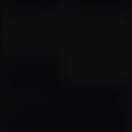
を公開！
方向性を明確にする！
2017年07月20日
2019年03月26日
Apple、Windows用のProRes
RAW Betaをリリース
2020年03月31日
コメントを残す
メールアドレスが公開されることはありません。
※
が付いている欄は
必須項目です
コメント
※