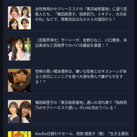
女性専用のセクシーエステの「東京秘密基地」に通う芸
能人たち、「篠田麻里子、指原莉乃、ミキティ、大沢あ
かね」などで、情報流出は元ＡＫＳの窪田から！
［芸能界浄化］ガーシーが、佐野ひなこ、川口春奈、浜
辺美波など芸能界でのパパ活蔓延を暴露！？
性格の悪い橋本環奈は、嫌いな役者とのキスシーンがあ
ると前日にニンニクを食べ大酒を飲んで嫌がらせをす
る！？
篠田麻里子の「東京秘密基地」通いの流れ弾で「指原莉
乃のセクシーエステ通い」がLINE流出でバレる！
Kindle日替わりセール、西原 理恵子（著）「生きる悪知