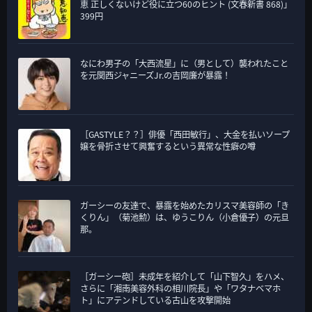
恵 正しくないけど役に立つ60のヒント (文春新書 868)」
399円
なにわ男子の「大西流星」に（男として）襲われたこと
を元関西ジャニーズJr.の吉岡廉が暴露！
［GASTYLE？？］俳優「西田敏行」、大金を払いソープ
嬢を骨折させて興奮するという異常な性癖の噂
ガーシーの友達で、暴露を始めたカリスマ美容師の「き
くりん」（菊池勲）は、ゆうこりん（小倉優子）の元旦
那。
［ガーシー砲］未成年を紹介して「山下智久」をハメ、
さらに「湘南美容外科の相川院長」や「ワタナベマホ
ト」にアテンドしている古山を攻撃開始