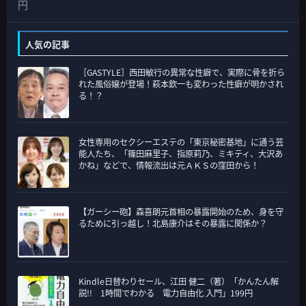
カ
円
テ
ゴ
人気の記事
リ
［GASTYLE］西田敏行の異常な性癖で、実際に骨を折ら
ー
れた風俗嬢が登場！萩本欽一も変わった性癖が明かされ
る！？
女性専用のセクシーエステの「東京秘密基地」に通う芸
能人たち、「篠田麻里子、指原莉乃、ミキティ、大沢あ
かね」などで、情報流出は元ＡＫＳの窪田から！
【ガーシー砲】森喜朗元首相の暴露開始のため、身を守
るために引っ越し！北島康介はその暴露に関係か？
Kindle日替わりセール、江田 健二（著）「かんたん解
説!! 1時間でわかる 電力自由化 入門」199円