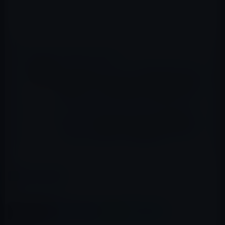
📖 あわせて読みたい記事
Kindle日替わりセール、坪田 知己 (著)「共感
文章術シリーズ1 読まない人に読ませる共感
文章術 ネット時代の文章術・基礎編」99円
本日（2020年11月18日）のKindle日替わり
セール、『「民族」で読み解く世界史教養と
して知っておきたい』ほか計3冊
カテゴリー
Kindle本
この記事をシェア
X(Twitter)
Facebook
LINE
B!はてブ