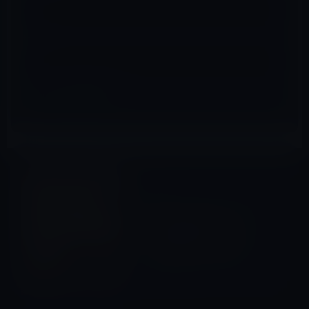
サイト
iPhone全般
前の記事
Apple、iPhoneのアクセシビ
リティ機能をPRする
「Designed for」ビデオシリ
ーズをYouTubeで公開！
2017年5月17日