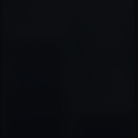
関連記事
本日（2019年11月27日）の
Kindle日替わりセール、「宿澤
広朗 運を支配した男 (講談社＋
Kindle日替わりセール、谷口ジ
α文庫) 」ほか計3冊
2019年11月27日
ロー（著）「センセイの鞄 ： 1
(アクションコミックス)」199円