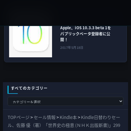
iOS
次の記事
Apple、iOS 10.3.3 beta 1を
パブリックベータ登録者に公
開！
2017年5月18日
すべてのカテゴリー
す
べ
て
TOPページ
>
セール情報
>
Kindle本
>
Kindle日替わりセー
の
ル、佐藤 優（著）「世界史の極意 (ＮＨＫ出版新書)」299