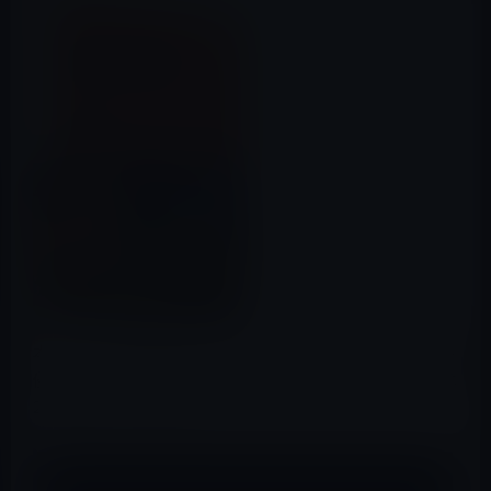
本日（2017年5月18日）のKindle日替わりセールは、佐藤
優（著）「世界史の極意 (ＮＨＫ出版新書)」です。価格は
299円になっています。
内容：