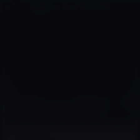
コ
ナ
深層系モッドログ / MODLOG
ン
ビ
ライフ、サイエンス、ガジェットほか、この迷宮を楽しむ人たちへ
テ
ゲ
ン
ー
KINDLE本
ツ
シ
HOME
セール情報
Kindle本
へ
ョ
Kindle日替わりセール、佐藤 優（著）「世界史の極意 (ＮＨＫ出版新書)」299円
ス
ン
キ
に
ッ
移
プ
動
2017年5月18日
M林檎
Kindle本
Kindle日替わりセール、佐藤 優（著）「世界
史の極意 (ＮＨＫ出版新書)」299円