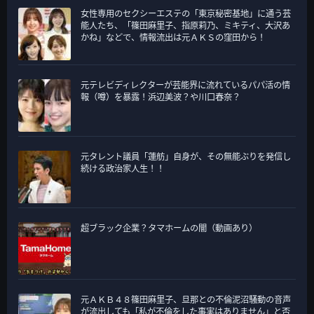
女性専用のセクシーエステの「東京秘密基地」に通う芸
ー
能人たち、「篠田麻里子、指原莉乃、ミキティ、大沢あ
かね」などで、情報流出は元ＡＫＳの窪田から！
元テレビディレクターが芸能界に流れているパパ活の情
報（噂）を暴露！浜辺美波？や川口春奈？
元タレント議員「蓮舫」自身が、その無能ぶりを発信し
続ける政治家人生！！
超ブラック企業？タマホームの闇（動画あり）
元ＡＫＢ４８篠田麻里子、旦那との不倫泥沼騒動の音声
が流出しても「私が不倫をした事実はありません」と否