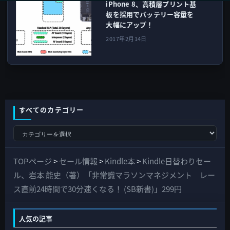
iPhone 8、高積層プリント基
板を採用でバッテリー容量を
大幅にアップ！
2017年2月14日
すべてのカテゴリー
す
べ
て
TOPページ
>
セール情報
>
Kindle本
>
Kindle日替わりセー
の
ル、岩本 能史（著）「非常識マラソンマネジメント レー
カ
ス直前24時間で30分速くなる！ (SB新書)」299円
テ
ゴ
人気の記事
リ