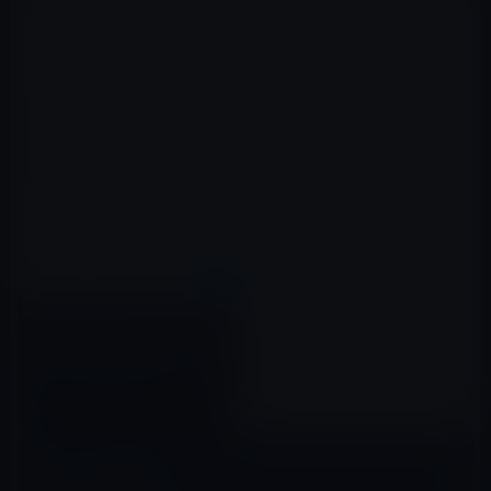
Kindle日替わりセール、西川 美
和（著）「映画にまつわるXにつ
いて (実業之日本社文庫)」199
円
2016年12月10日
コメントを残す