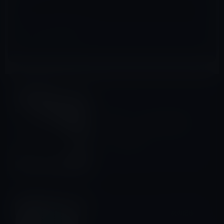
iPhone全般
前の記事
Apple、「Qi」無線充電規格
のワイヤレスパワーコンソー
シアムに参加
2017年2月14日
iPhone X
次の記事