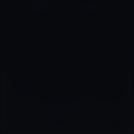
コ
ナ
深層系モッドログ / MODLOG
ン
ビ
ライフ、サイエンス、ガジェットほか、この迷宮を楽しむ人たちへ
テ
ゲ
ン
ー
KINDLE本
ツ
シ
HOME
セール情報
Kindle本
へ
ョ
Kindle日替わりセール、岩本 能史（著）「非常識マラソンマネジメント レース直前24時間で30分速くな
る！ (SB新書)」299円
ス
ン
キ
に
ッ
移
プ
動
2017年2月14日
M林檎
Kindle本
Kindle日替わりセール、岩本 能史（著）「非
常識マラソンマネジメント レース直前24時
間で30分速くなる！ (SB新書)」299円