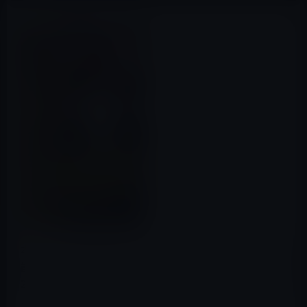
本日（2017年2月14日）のKindle日替わりセールは、岩本
能史（著）「非常識マラソンマネジメント レース直前
24時間で30分速くなる！ (SB新書)」です。価格は299円に
なっています。