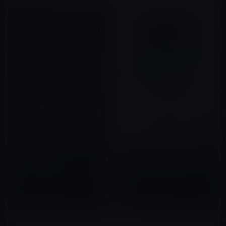
Kindle日替わりセール、フラン
Kindle日替わりセール、デービ
ス・ ヨハンソン（著）『成功
ッド・アトキンソン（著）『デ
は“ランダム”にやってくる！
ービッド・アトキンソン 新・
チャンスの瞬間「クリック・モ
所得倍増論―潜在能力を活かせ
2017年09月21日
2017年05月04日
ーメント」のつかみ方』599円
ない「日本病」の正体と処方
箋』699円