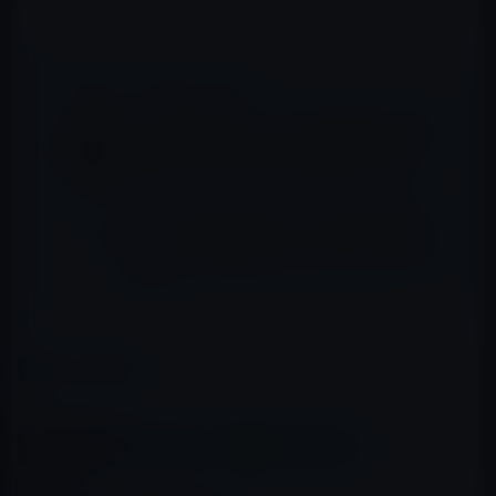
📖 あわせて読みたい記事
Kindle日替わりセール、堀江貴文 (著)・斎藤
由多加 (著)「指名される技術 六本木ホステ
スから盗んだ、稼ぐための仕事術」399円
本日（2020年10月7日）のKindle日替わりセ
ール、『健康をマネジメントする 人生100年
時代、あなたの身体は「資産」である』ほか
計3冊
カテゴリー
Kindle本
この記事をシェア
X(Twitter)
Facebook
LINE
B!はてブ
関連記事