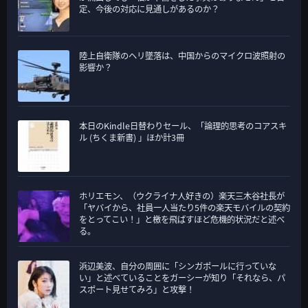
定、今後の対応に見通しがあるのか？
陸上自衛隊のヘリ墜落は、中国からのマイクロ波照射の
影響か？
本日のKindle日替わりセール、「論理的思考のコアスキ
ル (ちくま新書) 」ほか計3冊
ホリエモン、（ウクライナ人好きの）楽天三木谷社長が
「ヤバイから、社員一人当たり5件の楽天モバイルの契約
をとってこい！」と檄を飛ばすほど危機的状況だと述べ
る。
浜辺美波、自分の周囲に「シンガポールに行っていな
い」と述べていることをガーシーが知り「それなら、パ
スポート見せてみろ」と攻撃！