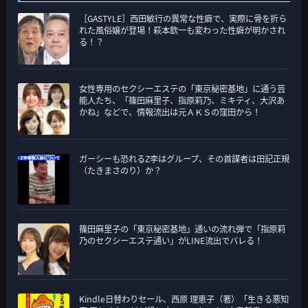
リ
［GASTYLE］西田敏行の異常な性癖で、実際に骨を折ら
ー
れた風俗嬢が登場！萩本欽一も変わった性癖が明かされ
る！？
女性専用のセクシーエステの「東京秘密基地」に通う芸
能人たち、「篠田麻里子、指原莉乃、ミキティ、大沢あ
かね」などで、情報流出は元ＡＫＳの窪田から！
ガーシーも恐れるZ李はグループ、その首謀者は田記正規
（たきまさのり）か？
篠田麻里子の「東京秘密基地」通いの流れ弾で「指原莉
乃のセクシーエステ通い」がLINE流出でバレる！
Kindle日替わりセール、西原 理恵子（著）「生きる悪知