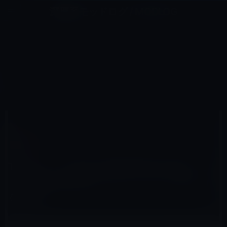
コ
ナ
深層系モッドログ / MODLOG
ン
ビ
ライフ、サイエンス、ガジェットほか、この迷宮を楽しむ人たちへ
テ
ゲ
ン
ー
IT総合
ツ
シ
HOME
IT総合
へ
ョ
Twitter、「Twitterで振り返る2015年」と「2015年 振り返りツイート （トップ10）」を公開！
ス
ン
キ
に
ッ
移
プ
動
2015年12月8日
M林檎
IT総合
Twitter、「Twitterで振り返る2015年」と
「2015年 振り返りツイート （トップ10）」
を公開！