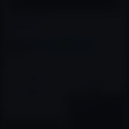
カテゴリー
IT総合
この記事をシェア
X(Twitter)
Facebook
LINE
B!はてブ
関連記事
Intelの新技術TRCが、外部から
の物理攻撃を阻止
2022年08月13日
ソフトバンク、「バスケットボ