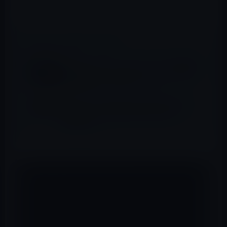
下のTweetです。
📖 あわせて読みたい記事
イーロン・マスク、（ガーシーやトランプ元
大統領などの）Twitterアカウント凍結解除
は数週間後に可否を明らかにする。
WWDC 2026で見えたAppleの次の方向性
主役はSiri AIと日常に溶け込むApple
Intelligence
みんなありがとう。
pic.twitter.com/mF3ikLGJ9C
— 【公式】月9『恋仲』 (@koinaka_fuji) 2015, 9
月 14