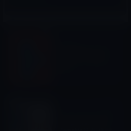
Music
前の記事
iTunes Store、ビートルズの
ベストビデオ集「The
Beatles: 1+」（4,000円）を
発売
2015年12月8日
その他のアクセサリ
次の記事
Amazon、本日（2015年12月
8日）限りでKindle
Paperwhite 3G (2013年モデ