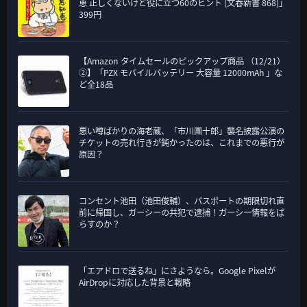
恵 正しくないけど役に立つ60のヒント (文春新書 868)」
399円
【Amazon タイムセールのピックアップ商品 （12/21）
②】「PZX モバイルバッテリー 大容量 12000mAh 」な
ど全18品
悪い噂ばかりの海老蔵、「市川團十郎」襲名披露公演の
チケットの売れ行きが鈍かったのは、これまでの悪行が
原因？
コンセント池田（池田俊輔）、パスポートの期限切れ直
前に帰国し、ガーシーの共犯で逮捕！ガーシー情報をば
らすのか？
「エアドロで送るね」にさようなら。Google Pixelが
AirDropに対応した背景と戦略