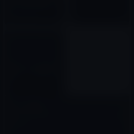
ール男子日本代表の観戦チケッ
トとサイン入りユニフォームの
プレゼントキャンペーンを実
2017年07月20日
施」をアナウンス！
MM総研が、2011年度の日本国
内のタブレット出荷台数を発
表！
2012年07月14日
コメントを残す
メールアドレスが公開されることはありません。
※
が付いている欄は
必須項目です
コメント
※