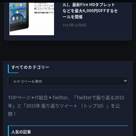
ル)、最新Fire HDタブレット
などを最大4,000円OFFするセ
ールを開催
2015年12月8日
すべてのカテゴリー
す
べ
て
TOPページ
>
IT総合
>
Twitter、「Twitterで振り返る2015
の
年」と「2015年 振り返りツイート （トップ10）」を公
カ
開！
テ
ゴ
人気の記事