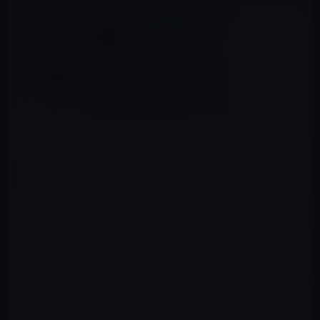
Twitterが、公式サイトで
「Twitterで振り返る2015年」
と
「2015年 振り返りツイート （トップ10）」
を公開してい
ます。
「Twitterで振り返る2015年」は、「注目のニュース」
「Twitterを始めた有名人」「注目のツィート」「トップ
トレンド」のカテゴリーに分かれ、2015年に世界で起き
たニュースが紹介されています。
「2015年 振り返りツイート （トップ10）」のトップは以