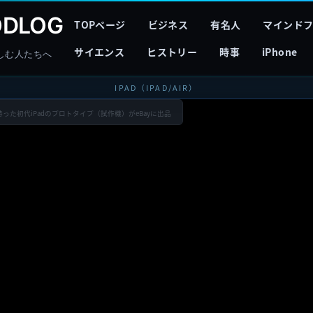
DLOG
TOPページ
ビジネス
有名人
マインド
サイエンス
ヒストリー
時事
iPhone
しむ人たちへ
IPAD（IPAD/AIR）
持った初代iPadのプロトタイプ（試作機）がeBayに出品