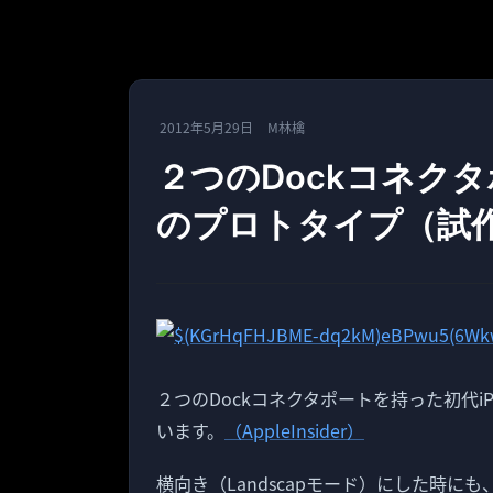
2012年5月29日
M林檎
２つのDockコネクタ
のプロトタイプ（試作
２つのDockコネクタポートを持った初代i
います。
（AppleInsider）
横向き（Landscapモード）にした時に