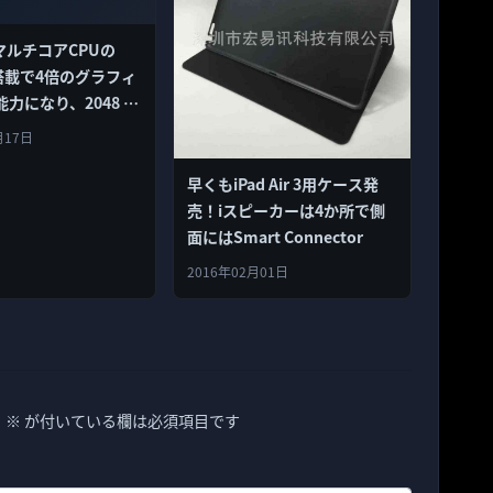
2はマルチコアCPUの
3搭載で4倍のグラフィ
力になり、2048 ×
実現！
月17日
早くもiPad Air 3用ケース発
売！iスピーカーは4か所で側
面にはSmart Connector
2016年02月01日
。
※
が付いている欄は必須項目です