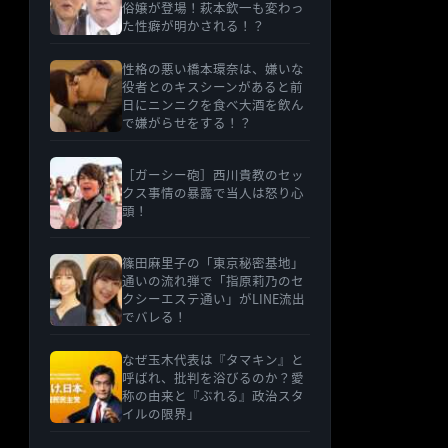
俗嬢が登場！萩本欽一も変わっ
た性癖が明かされる！？
性格の悪い橋本環奈は、嫌いな
役者とのキスシーンがあると前
日にニンニクを食べ大酒を飲ん
で嫌がらせをする！？
［ガーシー砲］西川貴教のセッ
クス事情の暴露で当人は怒り心
頭！
篠田麻里子の「東京秘密基地」
通いの流れ弾で「指原莉乃のセ
クシーエステ通い」がLINE流出
でバレる！
なぜ玉木代表は『タマキン』と
呼ばれ、批判を浴びるのか？愛
称の由来と『ぶれる』政治スタ
イルの限界」