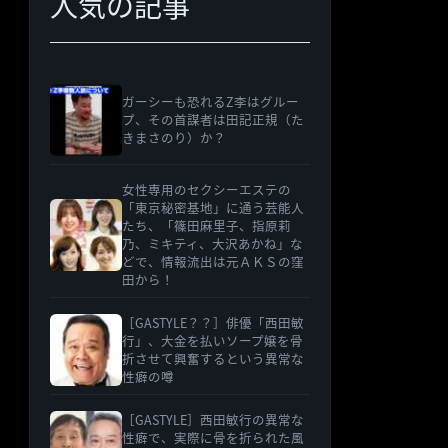
人気の記事
ガーシーも恐れるZ李はグルー
プ、その首謀者は田記正規（た
きまさのり）か？
女性専用のセクシーエステの
「東京秘密基地」に通う芸能人
たち、「篠田麻里子、指原莉
乃、ミキティ、大沢あかね」な
どで、情報流出は元ＡＫＳの窪
田から！
［GASTYLE？？］俳優「西田敏
行」、大金を払いソープ嬢を骨
折させて興奮するという異常な
性癖の噂
［GASTYLE］西田敏行の異常な
性癖で、実際に骨を折られた風