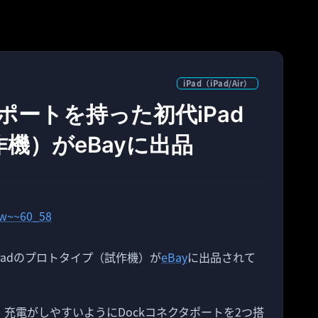
iPad（iPad/Air）
ポートを持った初代iPad
機）がeBayに出品
Padのプロトタイプ（試作機）が
eBay
に出品されて
も、充電がしやすいようにDockコネクタポートを2つ搭