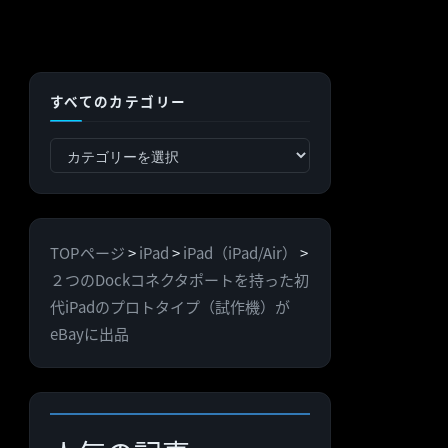
すべてのカテゴリー
す
べ
て
の
TOPページ
>
iPad
>
iPad（iPad/Air）
>
カ
２つのDockコネクタポートを持った初
テ
代iPadのプロトタイプ（試作機）が
ゴ
eBayに出品
リ
ー