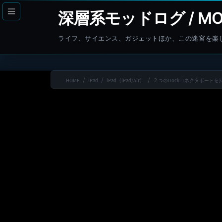
コ
ナ
深層系モッドログ / MO
ン
ビ
テ
ゲ
ライフ、サイエンス、ガジェットほか、この迷宮を楽
ン
ー
ツ
シ
へ
ョ
HOME
iPad
iPad（iPad/Air）
２つのDockコネクタポートを
ス
ン
キ
に
ッ
移
プ
動