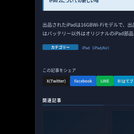
iPad 2についての新しい噂
出品されたiPadは16GBWi-Fiモデル
はバッテリー以外はオリジナルのiPad部
カテゴリー
iPad（iPad/Air）
この記事をシェア
X(Twitter)
Facebook
LINE
B!はてブ
関連記事