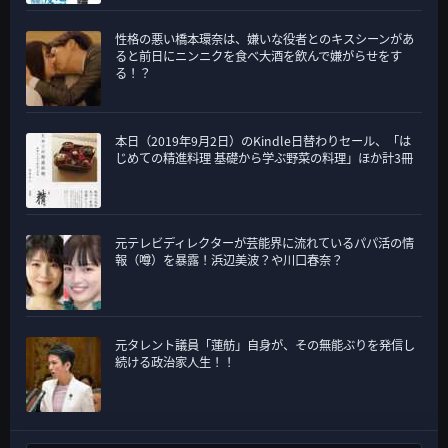
性格の悪い橋本環奈は、嫌いな役者とのキスシーンがあ
ると前日にニンニクを食べ大酒を飲んで嫌がらせをす
る！？
本日（2019年9月2日）のKindle日替わりセール、「は
じめての精進料理 基礎から学ぶ野菜の料理」ほか計3冊
元テレビディレクターが芸能界に流れているパパ活の情
報（噂）を暴露！浜辺美波？や川口春奈？
元タレント議員「蓮舫」自身が、その無能ぶりを発信し
続ける政治家人生！！