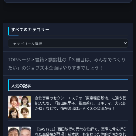
すべてのカテゴリー
す
べ
て
TOPページ
>
書籍
>
講談社の「３冊目は、みんなでつくり
の
たい」のジョブズ本企画はやりすぎでしょう！
カ
テ
人気の記事
ゴ
女性専用のセクシーエステの「東京秘密基地」に通う芸
リ
能人たち、「篠田麻里子、指原莉乃、ミキティ、大沢あ
ー
かね」などで、情報流出は元ＡＫＳの窪田から！
［GASTYLE］西田敏行の異常な性癖で、実際に骨を折ら
れた風俗嬢が登場！萩本欽一も変わった性癖が明かされ