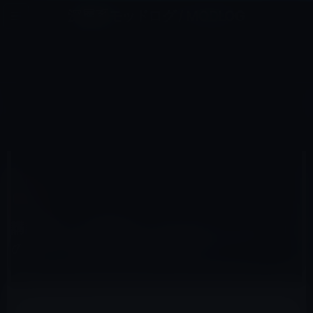
コ
ナ
深層系モッドログ / MODLOG
ン
ビ
ライフ、サイエンス、ガジェットほか、この迷宮を楽しむ人たちへ
テ
ゲ
ン
ー
書籍
ツ
シ
HOME
書籍
講談社の「３冊目は、みんなでつくりたい」のジョブズ本企画はやりすぎでしょう！
へ
ョ
ス
ン
キ
に
ッ
移
プ
動
2012年1月7日
M林檎
書籍
講談社の「３冊目は、みんなでつくりたい」
のジョブズ本企画はやりすぎでしょう！