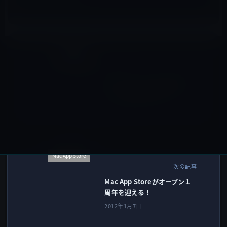
社員の動向
前の記事
スティーブ・ジョブズ氏のフ
ィギュア販売は合法！？
2012年1月7日
Mac App Store
次の記事
Mac App Storeがオープン１
周年を迎える！
2012年1月7日