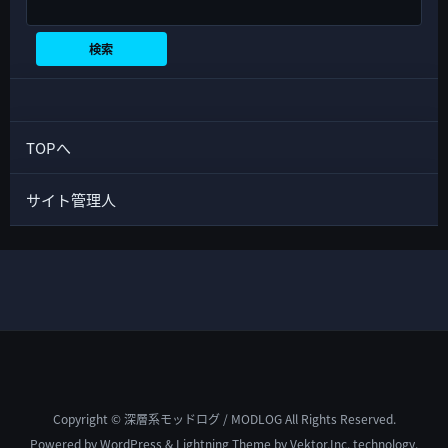
検索
検索
TOPへ
サイト管理人
Copyright © 深層系モッドログ / MODLOG All Rights Reserved.
Powered by
WordPress
&
Lightning Theme
by Vektor,Inc. technology.