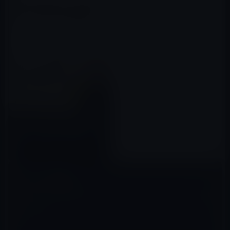
ニュータイプの時代 新時代を生
き抜く24の思考・行動様式
2019年07月06日
コメントを残す
メールアドレスが公開されることはありません。
※
が付いている欄は
必須項目です
コメント
※