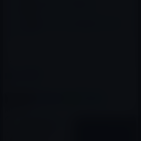
「時間オタク」の時間術大全
リアル書籍紹介「よくわかる電子書籍の作り方、売り
方」MdN
関連記事→【オピニオン】ジョブズ伝「スティーブ・ジョ
ブズ」講談社の販売価格に疑問を感じる。
カテゴリー
書籍
この記事をシェア
X(Twitter)
Facebook
LINE
B!はてブ
関連記事