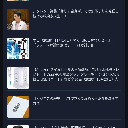
元タレント議員「蓮舫」自身が、その無能ぶりを発信し
続ける政治家人生！！
本日（2019年11月14日）のKindle日替わりセール、
「フォース理論で飛ばす！」ほか計3冊
【Amazon タイムセールの人気商品】モバイル林檎セレ
クト 「NVEESHOX 電源タップ タワー型 コンセントAC 9
個口 USB 3ポート」など全10品（2020年10月23日）①
［ビジネスの現場］会社で黙って辞める人たちを減らす
方法
［GASTYLE？？］俳優「西田敏行」、大金を払いソープ