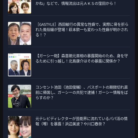
かね」などで、情報流出は元ＡＫＳの窪田から！
［GASTYLE］西田敏行の異常な性癖で、実際に骨を折ら
れた風俗嬢が登場！萩本欽一も変わった性癖が明かされ
る！？
【ガーシー砲】森喜朗元首相の暴露開始のため、身を守
るために引っ越し！北島康介はその暴露に関係か？
コンセント池田（池田俊輔）、パスポートの期限切れ直
前に帰国し、ガーシーの共犯で逮捕！ガーシー情報をば
らすのか？
元テレビディレクターが芸能界に流れているパパ活の情
報（噂）を暴露！浜辺美波？や川口春奈？