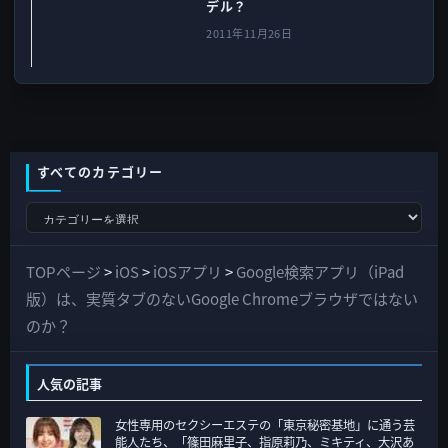
デル？
2011年11月26日
すべてのカテゴリー
す
べ
て
TOPページ
>
iOS
>
iOSアプリ
>
Google検索アプリ（iPad
の
版）は、実質タブのないGoogle Chromeブラウザではない
カ
のか？
テ
ゴ
人気の記事
リ
女性専用のセクシーエステの「東京秘密基地」に通う芸
ー
能人たち、「篠田麻里子、指原莉乃、ミキティ、大沢あ