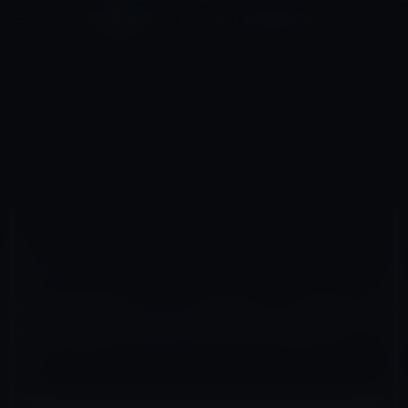
コ
ナ
深層系モッドログ / MODLOG
ン
ビ
ライフ、サイエンス、ガジェットほか、この迷宮を楽しむ人たちへ
テ
ゲ
ン
ー
IOSアプリ
ツ
シ
HOME
iOS
iOSアプリ
へ
ョ
Google検索アプリ（iPad版）は、実質タブのないGoogle Chromeブラウザではないのか？
ス
ン
キ
に
ッ
移
プ
動
2011年11月26日
M林檎
iOSアプリ
Google検索アプリ（iPad版）は、実質タブの
ないGoogle Chromeブラウザではないの
か？