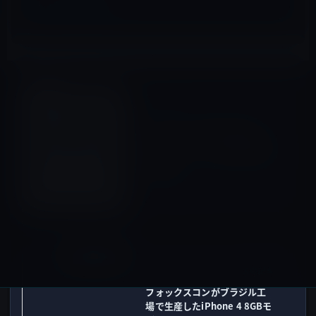
その他のiPhone
前の記事
ソフトバンクモバイルが
iPhone 4Sへの実質無償機種
変更キャンペーンを1月31日ま
で延長！
2011年11月25日
その他のiPhone
次の記事
フォックスコンがブラジル工
場で生産したiPhone 4 8GBモ