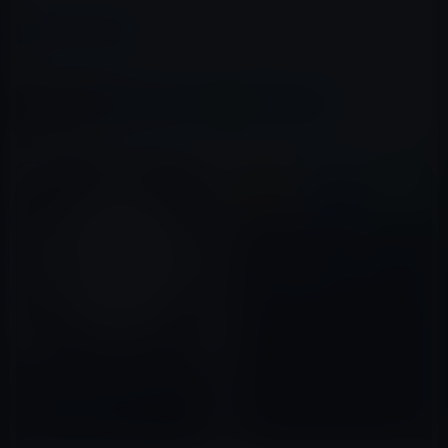
カテゴリー
iOSアプリ
この記事をシェア
X(Twitter)
Facebook
LINE
B!はてブ
関連記事
Apple、iOS用「Keynote 4.2」
「Numbers 4.2」「Pages
4.2」を公開！Siriショートカッ
トに対応
2018年09月18日
「2 x 3ルール」によって、1 週
間以内に朝型人間になる方法
2022年09月04日