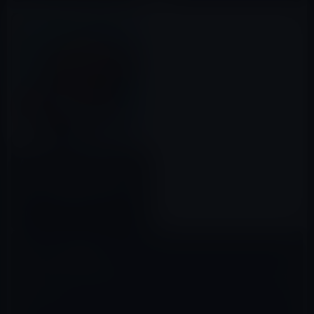
App Storeの「今週のApp」
は、地球征服ゲームの「コロッ
サトロン: 世界侵略の大脅威」
120円→0円
2017年08月25日
コメントを残す
メールアドレスが公開されることはありません。
※
が付いている欄は
必須項目です