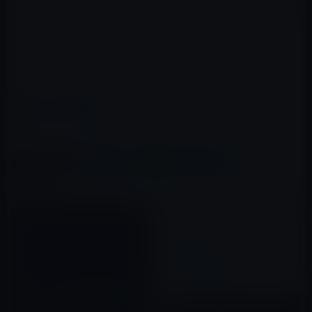
でも不思議なのは、なぜ頭脳集団であるAppleがそれに気
づかずに設計し、生産・販売したかということです。
iphoneの電波障害、アンテナ設計者はこう見る
カテゴリー
その他のiPhone
この記事をシェア
X(Twitter)
Facebook
LINE
B!はてブ
関連記事
Apple Storeの記述は意味深で
すね。これを読むとApple
今度こそ本物のホワイトモデ