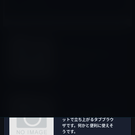
その他のiPhone
前の記事
iPad用のPagesをiPhone 4へ
移植した強者？
2010年6月27日
iOSアプリ
次の記事
【iPadアプリ】Duetはスプリ
ットで立ち上がるタブブラウ
ザです。何かと便利に使えそ
うです。