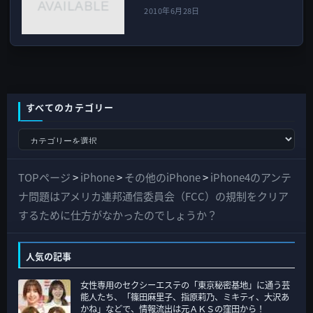
2010年6月28日
すべてのカテゴリー
す
べ
て
TOPページ
>
iPhone
>
その他のiPhone
>
iPhone4のアンテ
の
ナ問題はアメリカ連邦通信委員会（FCC）の規制をクリア
カ
するために仕方がなかったのでしょうか？
テ
ゴ
人気の記事
リ
女性専用のセクシーエステの「東京秘密基地」に通う芸
ー
能人たち、「篠田麻里子、指原莉乃、ミキティ、大沢あ
かね」などで、情報流出は元ＡＫＳの窪田から！