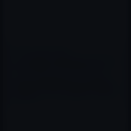
📖 あわせて読みたい記事
シャープ奥田社長、決算記者会見で今月（8月）から次
期iPhoneの液晶ディスプレイを生産すると発言。
Apple Storeの記述は意味深ですね。これを読むと
Apple StoreでSIMロックフリーの３Gモデルが販売さ
れるようにも？ iPhoneとの通信料のセット割引があ
るようにも？
外側のフレームの部分の継ぎ目を電流を通すもので塞ぐ
と症状が出るようです。もちろん人間の身体も電流を通