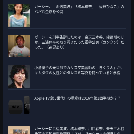
ガーシー、「浜辺美波」「橋本環奈」「佐野ひなこ」の
パパ活金額を公開
ガーシーを刑事告訴したのは、楽天三木谷、綾野剛のほ
か、三浦翔平の取り巻きだった福谷公男（カンクン）だ
った。（追記あり）
小倉優子の元旦那でカリスマ美容師の「きくりん」が、
キムタクの女性とのタレコミ写真を持っていると暴露！
Apple TV(第5世代）の量産は2016年第1四半期か？？
ガーシーに浜辺美波、橋本環奈、川口春奈、楽天三木谷
氏等の追加暴露を期待！だが、ガーシーへの配慮も必