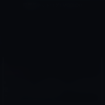
コ
ナ
深層系モッドログ / MODLOG
ン
ビ
ライフ、サイエンス、ガジェットほか、この迷宮を楽しむ人たちへ
テ
ゲ
ン
ー
その他のIPHONE
ツ
シ
HOME
iPhone
その他のiPhone
へ
ョ
iPhone4のアンテナ問題はアメリカ連邦通信委員会（FCC）の規制をクリアするために仕方がなかったので
しょうか？
ス
ン
キ
に
ッ
移
プ
動
2010年6月27日
M林檎
その他のiPhone
iPhone4のアンテナ問題はアメリカ連邦通信
委員会（FCC）の規制をクリアするために仕
方がなかったのでしょうか？