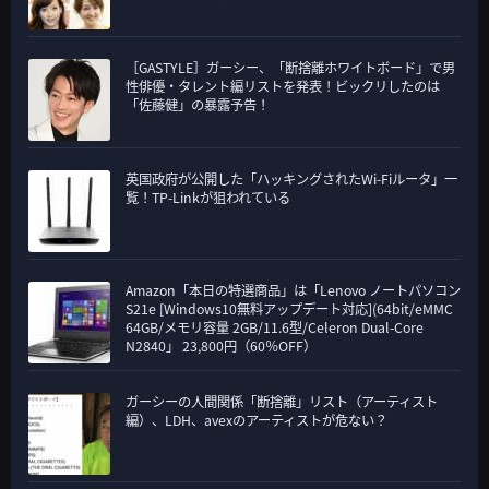
［GASTYLE］ガーシー、「断捨離ホワイトボード」で男
性俳優・タレント編リストを発表！ビックリしたのは
「佐藤健」の暴露予告！
英国政府が公開した「ハッキングされたWi-Fiルータ」一
覧！TP-Linkが狙われている
Amazon「本日の特選商品」は「Lenovo ノートパソコン
S21e [Windows10無料アップデート対応](64bit/eMMC
64GB/メモリ容量 2GB/11.6型/Celeron Dual-Core
N2840」 23,800円（60％OFF）
ガーシーの人間関係「断捨離」リスト（アーティスト
編）、LDH、avexのアーティストが危ない？