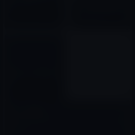
StoreでSIMロックフリーの３G
ル！？ Verizonの在庫管理シス
モデルが販売されるように
2010年05月10日
テムにiPhoneのブラックモデル
も？ iPhoneとの通信料のセッ
と型番が1番違うモデルが登場！
ト割引があるようにも？
2011年04月16日
本当はiPhone 5が発売される予
定だった。しかしジョブズ氏
が・・・
2011年11月12日
コメントを残す
メールアドレスが公開されることはありません。
※
が付いている欄は
必須項目です