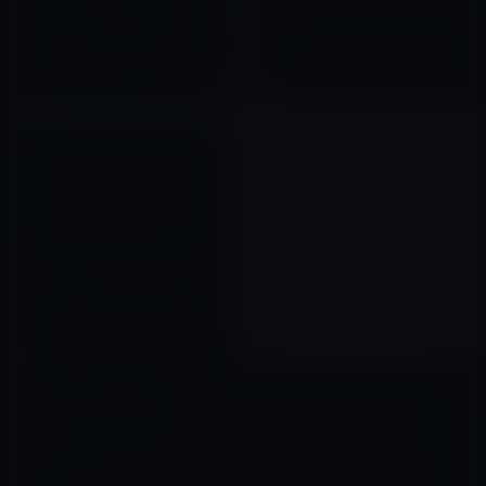
で、ソフトウェアキーボード
4・8GBモデルが生産開始される
は、どのように表示されるの
という話
か？
2012年08月10日
2011年08月29日
NTTドコモはiPhoneを販売する
ために、なぜi-modeアプリを作
らないのか？ 勝手に妄想してみ
ました。
2011年07月11日
コメントを残す
メールアドレスが公開されることはありません。
※
が付いている欄は
必須項目です