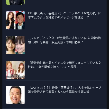
ロリ谷（楽天三谷社長？）が、モデルの「西村美柚」に
ポエムのような純愛？のメッセージを送る！？
元テレビディレクターが芸能界に流れているパパ活の情
報（噂）を暴露！浜辺美波？や川口春奈？
［青汁砲］春木開とインスタで相互フォローしている女
性は、8割が関係を持っていると暴露？？
［GASTYLE？？］俳優「西田敏行」、大金を払いソープ
嬢を骨折させて興奮するという異常な性癖の噂