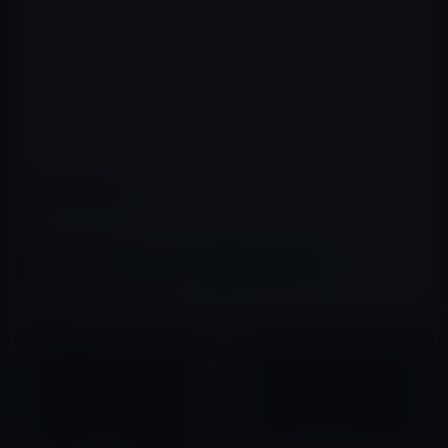
現在も状況は変わりません。（15日23時）
悲しい。
SoftBankはビューンのシステムダウンに続いて立て続け
の大失態です。
カテゴリー
その他のiPhone
この記事をシェア
X(Twitter)
Facebook
LINE
B!はてブ
関連記事
iPhone 5の縦長ディスプレイ上
iPhoneの廉価版であるiPhone