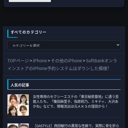
すべてのカテゴリー
す
べ
て
TOPページ
>
iPhone
>
その他のiPhone
>
SoftBankオンラ
の
インストアのiPhone予約システムはダウンした模様?
カ
テ
人気の記事
ゴ
女性専用のセクシーエステの「東京秘密基地」に通う芸
リ
能人たち、「篠田麻里子、指原莉乃、ミキティ、大沢あ
ー
かね」などで、情報流出は元ＡＫＳの窪田から！
［GASTYLE］西田敏行の異常な性癖で、実際に骨を折ら