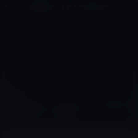
コ
ナ
深層系モッドログ / MODLOG
ン
ビ
ライフ、サイエンス、ガジェットほか、この迷宮を楽しむ人たちへ
テ
ゲ
ン
ー
その他のIPHONE
ツ
シ
HOME
iPhone
その他のiPhone
へ
ョ
SoftBankオンラインストアのiPhone予約システムはダウンした模様?
ス
ン
キ
に
ッ
移
プ
動
2010年6月15日
M林檎
その他のiPhone
SoftBankオンラインストアのiPhone予約シ
ステムはダウンした模様?