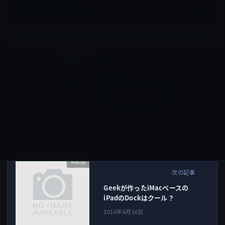
iOSアプリ
前の記事
Google Earthがバージョンア
ップしてiPadに対応。
2010年6月15日
Mac用
次の記事
Geekが作ったiMacベースの
iPadのDockはクール？
2010年6月16日