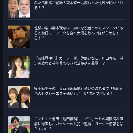
れた風俗嬢が登場！萩本欽一も変わった性癖が明かされ
る！？
性格の悪い橋本環奈は、嫌いな役者とのキスシーンがあ
ると前日にニンニクを食べ大酒を飲んで嫌がらせをす
る！？
［芸能界浄化］ガーシーが、佐野ひなこ、川口春奈、浜
辺美波など芸能界でのパパ活蔓延を暴露！？
篠田麻里子の「東京秘密基地」通いの流れ弾で「指原莉
乃のセクシーエステ通い」がLINE流出でバレる！
コンセント池田（池田俊輔）、パスポートの期限切れ直
前に帰国し、ガーシーの共犯で逮捕！ガーシー情報をば
らすのか？