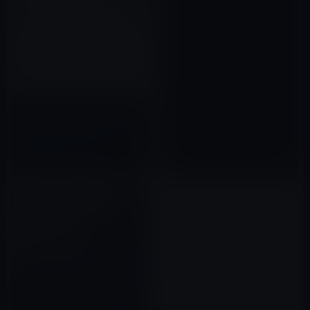
iOS 11の「App Store」の刷新
で「今日のAPP」のダウンロー
ド数が2,000％以上増加
2017年10月25日
トランプ大統領、Appleにアメ