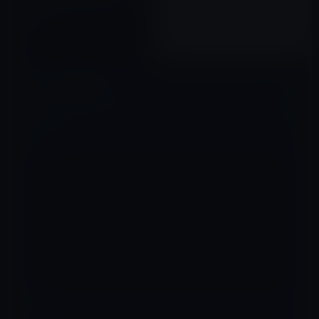
リカ国内で製品を製造するよう
求める！
2018年09月09日
コメントを残す
メールアドレスが公開されることはありません。
※
が付いている欄は
必須項目です
コメント
※
名前
※