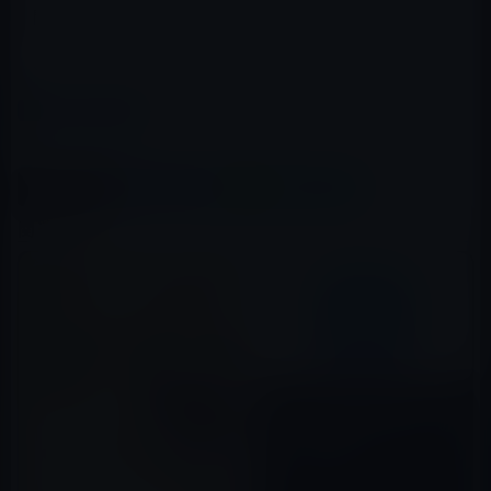
開発環境の件でも同様のことが起こるかもしれません。
、
カテゴリー
App Store
、
紛争
この記事をシェア
X(Twitter)
Facebook
LINE
B!はてブ
関連記事
Apple、米国の経済制裁により
イラン国内からApp Storeへの
アクセスを禁止
2018年03月16日