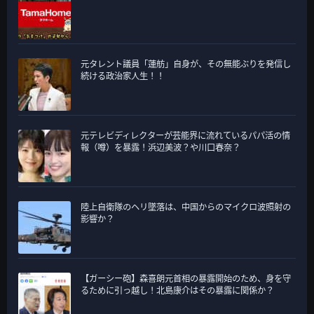
元タレント議員「蓮舫」自身が、その無能ぶりを発信し
続ける政治家人生！！
元テレビディレクターが芸能界に流れているパパ活の情
報（噂）を暴露！浜辺美波？や川口春奈？
陸上自衛隊のヘリ墜落は、中国からのマイクロ波照射の
影響か？
【ガーシー砲】森喜朗元首相の暴露開始のため、身を守
るために引っ越し！北島康介はその暴露に関係か？