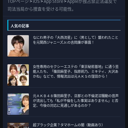
て
TOPページ
>
iOS
>
App Store
>
Appleが独占禁止法違反で
の
司法当局から捜査を受ける可能性。
カ
テ
人気の記事
ゴ
なにわ男子の「大西流星」に（男として）襲われたこと
リ
を元関西ジャニーズJr.の吉岡廉が暴露！
ー
女性専用のセクシーエステの「東京秘密基地」に通う芸
能人たち、「篠田麻里子、指原莉乃、ミキティ、大沢あ
かね」などで、情報流出は元ＡＫＳの窪田から！
元ＡＫＢ４８篠田麻里子、旦那との不倫泥沼騒動の音声
が流出しても「私が不倫をした事実はありません」と否
定、今後の対応に見通しがあるのか？
超ブラック企業？タマホームの闇（動画あり）