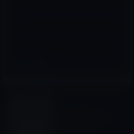
メール
※
サイト
iPad（iPad/Air）
前の記事
iPadの予約開始間近です。
iPad Fanを買って、もう一度
おさらいをしてみました。
2010年5月4日