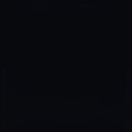
コ
ナ
深層系モッドログ / MODLOG
ン
ビ
ライフ、サイエンス、ガジェットほか、この迷宮を楽しむ人たちへ
テ
ゲ
ン
ー
ガーシー
ツ
シ
HOME
ガーシー
へ
ョ
［GASTYLE］未成年わいせつ事件で、ジャニーズ事務所を辞めた山口達也は、そこにいたもう一人
（SixTONESの田中樹？）をかばっていた？
ス
ン
キ
に
ッ
移
プ
動
2022年11月14日
レイニー 鈴木
ガーシー
［GASTYLE］未成年わいせつ事件で、ジャ
ニーズ事務所を辞めた山口達也は、そこにい
たもう一人（SixTONESの田中樹？）をかば
っていた？