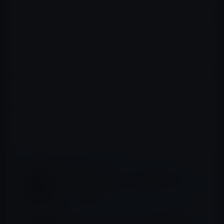
これによってTOKIOの活動は減り、現在は山口達也がいな
いTOKIOはTOKIOではないとして長瀬君が脱退し、残り
の3人で活動している。
GASTYLEのオンライサロンに登場した辞めジャニの岡本
カウアンは、実は、そ子に出演する女子高生達にも問題
があったと述べ、さらにガーシーが、山口達也と一緒に
いたジャニーズは誰かと聞くと、噂だが、たぶん、
SixTONESの田中樹（ジュリー）（当時18歳）ではないか
と述べた。
📖 あわせて読みたい記事
［記事更新］ポンジスキーム疑惑のエンリ
ケ、三崎優太のYouTubeに出演し、今は「文
なし」と暴露
ガーシー、ツィキャスライブで「浜辺美波」