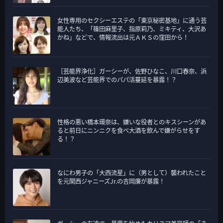
女性専用のセクシーエステの「東京秘密基地」に通う芸
能人たち、「篠田麻里子、指原莉乃、ミキティ、大沢あ
かね」などで、情報流出は元ＡＫＳの窪田から！
［芸能界浄化］ガーシーが、佐野ひなこ、川口春奈、浜
辺美波など芸能界でのパパ活蔓延を暴露！？
性格の悪い橋本環奈は、嫌いな役者とのキスシーンがあ
ると前日にニンニクを食べ大酒を飲んで嫌がらせをす
る！？
なにわ男子の「大西流星」に（男として）襲われたこと
を元関西ジャニーズJr.の吉岡廉が暴露！