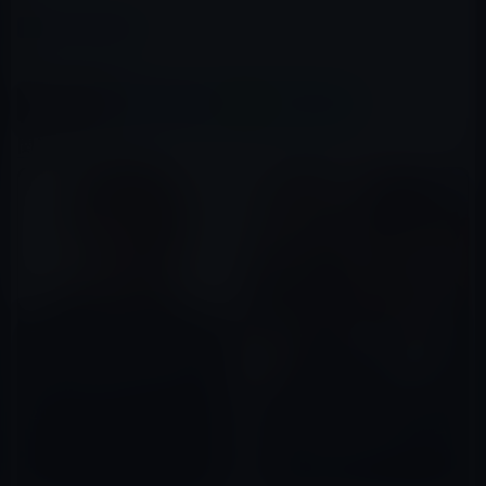
カテゴリー
ガーシー
、
有名人
この記事をシェア
X(Twitter)
Facebook
LINE
B!はてブ
関連記事
ガーシー、本日（2023年6月4
日）帰国へ！警視庁との間でど
のような取引があったのか？
ロリ谷（楽天三谷社長？）が、
2023年06月04日
モデルの「西村美柚」にポエム
のような純愛？のメッセージを
送る！？
2022年10月17日