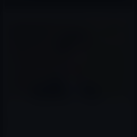
2018年に山口達也が司会を務める「Rの法則」に出演して
いる女子高生を自宅マンショに連れ込み強制わいせつを
お此方として、ジャニーズ事務所を辞めることになったの
は、有名な話だ。