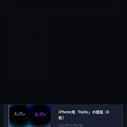
ガーシー
前の記事
［GASTYLE］キンプリ平野紫
耀と同期の元ジャニーズＪｒ
の岡本カウアンが、ジャニー
さんに襲われている場面の動
画を持っていると暴露！
2022年11月14日
壁紙
次の記事
iPhone用「hallo」の壁紙（8
枚）
2022年11月14日