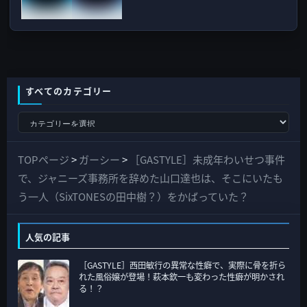
すべてのカテゴリー
す
べ
て
TOPページ
>
ガーシー
>
［GASTYLE］未成年わいせつ事件
の
で、ジャニーズ事務所を辞めた山口達也は、そこにいたも
カ
う一人（SixTONESの田中樹？）をかばっていた？
テ
ゴ
人気の記事
リ
［GASTYLE］西田敏行の異常な性癖で、実際に骨を折ら
ー
れた風俗嬢が登場！萩本欽一も変わった性癖が明かされ
る！？