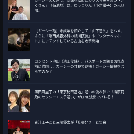
ガーシーの友達で、暴露を始めたカリスマ美容師の「き
くりん」（菊池勲）は、ゆうこりん（小倉優子）の元旦
那。
［ガーシー砲］未成年を紹介して「山下智久」をハメ、
さらに「湘南美容外科の相川院長」や「ワタナベマホ
ト」にアテンドしている古山を攻撃開始
コンセント池田（池田俊輔）、パスポートの期限切れ直
前に帰国し、ガーシーの共犯で逮捕！ガーシー情報をば
らすのか？
篠田麻里子の「東京秘密基地」通いの流れ弾で「指原莉
乃のセクシーエステ通い」がLINE流出でバレる！
青汁王子こと三崎優太が「乱交好き」と告白