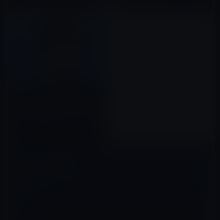
綾野剛が、ガーシーを「脅迫、
名誉毀損」で告訴していた！ガ
ーシーが反撃を宣言。威力業務
妨害での告訴は楽天だった。
2023年02月09日
コメントを残す
メールアドレスが公開されることはありません。
※
が付いている欄は
必須項目です
コメント
※