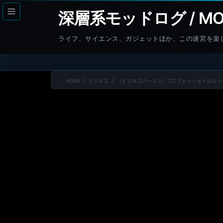
コ
ナ
深層系モッドログ / MO
ン
ビ
テ
ゲ
ライフ、サイエンス、ガジェットほか、この迷宮を楽
ン
ー
ツ
シ
へ
ョ
HOME
ビジネス
［ビジネスパーソン］プロフェッショナルなリ
ス
ン
キ
に
ッ
移
プ
動