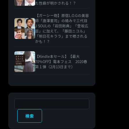
た性癖が明かされる！？
【ガーシー砲】原宿L.O.Gの美容
師「唐澤憲司」の絡みで三代目
J SOULの「岩田剛典」「登坂広
臣」に加えて、「藤田ニコル」
「明日花キララ」まで晒される
かも！？
【Kindle本セール】【最大
70%OFF】電本フェス 2020春
第１弾（2月13日まで）
検索
検索