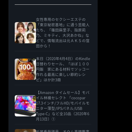
女性専用のセクシーエステの
「東京秘密基地」に通う芸能人
たち、「篠田麻里子、指原莉
乃、ミキティ、大沢あかね」な
どで、情報流出は元ＡＫＳの窪
田から！
本日（2020年4月4日）のKindle
日替わりセール、「ほぼ１００
円飯 家にある材料でソッコー
作れる最高に楽しい節約レシ
ピ」ほか計3冊
【Amazon タイムセール】モバ
イル林檎セレクト 「cocopar
17.3インチ/フルHD/モバイルモ
ニター薄型/IPSパネル/USB
Type-C」など全10品（2020年6
月13日）①
杉尾秀哉議員、オウム真理教事