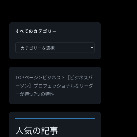
すべてのカテゴリー
す
べ
て
の
TOPページ
>
ビジネス
>
［ビジネスパ
カ
ーソン］プロフェッショナルなリーダ
テ
ーが持つ7つの特性
ゴ
リ
ー
人気の記事