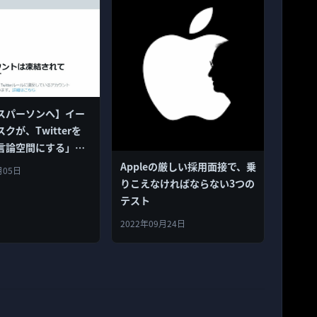
スパーソンへ】イー
クが、Twitterを
言論空間にする」こ
した理由
Appleの厳しい採用面接で、乗
月05日
りこえなければならない3つの
テスト
2022年09月24日