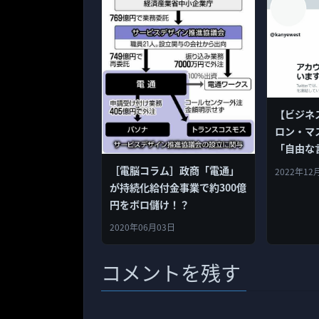
【ビジネ
ロン・マス
「自由な
とに失敗
［電脳コラム］政商「電通」
2022年12
が持続化給付金事業で約300億
円をボロ儲け！？
2020年06月03日
コメントを残す