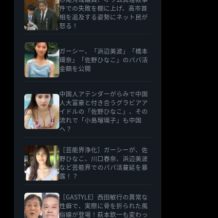
件での失敗を棚に上げ、高市首
相を追及する姿勢にネット民が
怒る！
ガーシー、「浜辺美波」「橋本
環奈」「佐野ひなこ」のパパ活
金額を公開
中国人アテンダーがらみで中国
人大富豪と付き合うグラビアア
イドルの「佐野ひなこ」、その
流れで「小島瑠璃子」も中国
へ？
［芸能界浄化］ガーシーが、佐
野ひなこ、川口春奈、浜辺美波
など芸能界でのパパ活蔓延を暴
露！？
［GASTYLE］西田敏行の異常な
性癖で、実際に骨を折られた風
俗嬢が登場！萩本欽一も変わっ