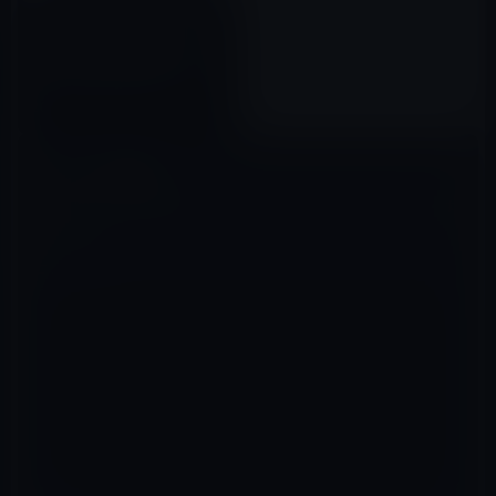
ジャニーズ事務所の藤島ジュリ
ー景子社長が、会見で「ジャニ
ー喜多川氏の児童虐待を知らな
かった」と発言！本当に信じら
2023年05月15日
れる？
コメントを残す
メールアドレスが公開されることはありません。
※
が付いている欄は
必須項目です
コメント
※