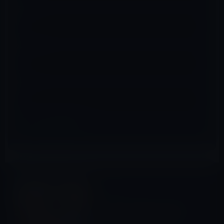
名前
※
メール
※
サイト
macOS 13（Ventura）
前の記事
Apple、macOS 13 Ventura
ベータ 9を開発者に公開