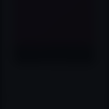
エンリケの夫、豚さんこと佐野亮太の行動は非常に怪し
い。一旦、エンリケが離婚を発表したと思ったら、すで
に豚さんは、離婚を中止したとインスタで述べている。
豚さんは、極悪人まで行かないが、お金にだらしなく、
詐欺でも捕まっていたことがあり、非常にいい加減な人間
だ。