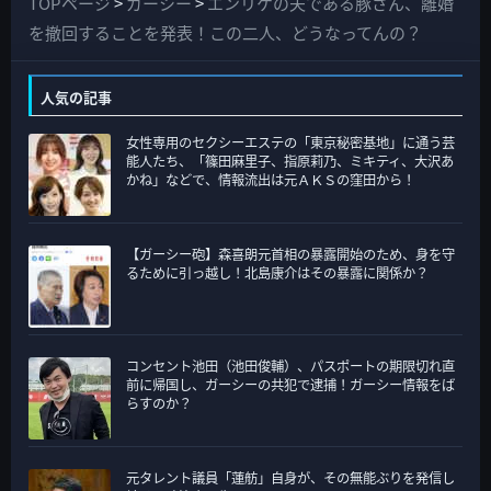
TOPページ
>
ガーシー
>
エンリケの夫である豚さん、離婚
の
を撤回することを発表！この二人、どうなってんの？
カ
テ
人気の記事
ゴ
女性専用のセクシーエステの「東京秘密基地」に通う芸
リ
能人たち、「篠田麻里子、指原莉乃、ミキティ、大沢あ
ー
かね」などで、情報流出は元ＡＫＳの窪田から！
【ガーシー砲】森喜朗元首相の暴露開始のため、身を守
るために引っ越し！北島康介はその暴露に関係か？
コンセント池田（池田俊輔）、パスポートの期限切れ直
前に帰国し、ガーシーの共犯で逮捕！ガーシー情報をば
らすのか？
元タレント議員「蓮舫」自身が、その無能ぶりを発信し