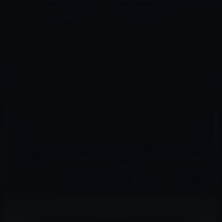
コ
ナ
深層系モッドログ / MODLOG
ン
ビ
ライフ、サイエンス、ガジェットほか、この迷宮を楽しむ人たちへ
テ
ゲ
ン
ー
ガーシー
ツ
シ
HOME
ガーシー
へ
ョ
エンリケの夫である豚さん、離婚を撤回することを発表！この二人、どうなってんの？
ス
ン
キ
に
ッ
移
プ
動
2022年9月28日
レイニー 鈴木
ガーシー
エンリケの夫である豚さん、離婚を撤回する
ことを発表！この二人、どうなってんの？