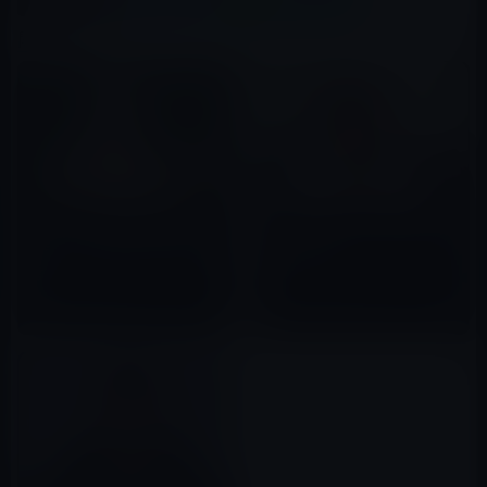
関連記事
ガーシー、反社の人間と繋がる
多くの人がガーシーの怖さの本
「ラファエルのオワコン」を宣
質を知らない！
言！？
2022年11月03日
2022年12月13日