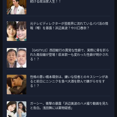
続ける政治家人生！！
元テレビディレクターが芸能界に流れているパパ活の情
報（噂）を暴露！浜辺美波？や川口春奈？
［GASTYLE］西田敏行の異常な性癖で、実際に骨を折ら
れた風俗嬢が登場！萩本欽一も変わった性癖が明かされ
る！？
性格の悪い橋本環奈は、嫌いな役者とのキスシーンがあ
ると前日にニンニクを食べ大酒を飲んで嫌がらせをす
る！？
ガーシー、衝撃の暴露「浜辺美波のハメ撮り動画を見た
と告白。浅田舞には薬物疑惑」