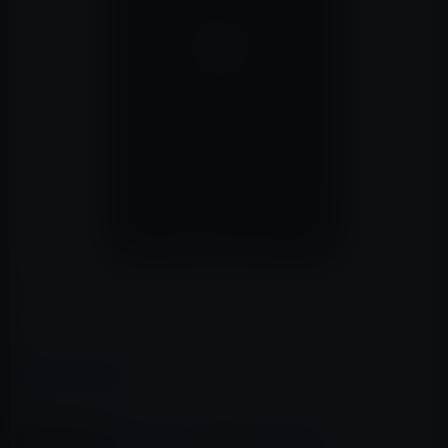
豚さんの面の皮は、どれほど暑いのだろうか。
レイニーS
カテゴリー
ガーシー
、
有名人
この記事をシェア
X(Twitter)
Facebook
LINE
B!はてブ