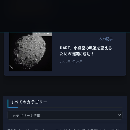
2022年9月28日
サイエンス
次の記事
DART、小惑星の軌道を変える
ための衝突に成功！
2022年9月28日
すべてのカテゴリー
す
べ
て