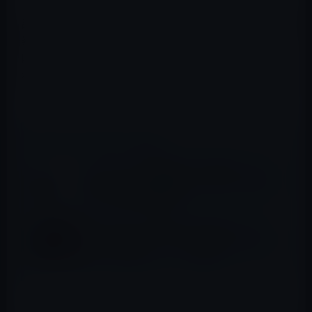
自分がエンリケの名前を使って始めた事業で、継続的に事
業を行えるという見込みもなく、お金を集めて、結局
は、出資した人にお金を返せない状況に陥っている。こ
れがポンジスキーム詐欺ではないかとの疑惑をかけられ
ている。
📖 あわせて読みたい記事
ガーシーの「断捨離恩赦」投票結果、おしく
も酒癖の悪い「橋本環奈」は2位となり恩赦
にならず暴露対象継続！
【GASTYLE】橋本環奈は大酒飲みで、酒
癖、男癖が悪く、ウンチとゲロまみれの中で
寝ていた事実をガーシーが暴露！
ガーシーは、結局返せなくなって、海外へ逃亡するのでは