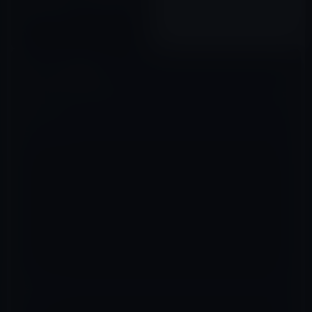
できない若者」どうするかだ！
2023年07月13日
コメントを残す
メールアドレスが公開されることはありません。
※
が付いている欄は
必須項目です
コメント
※
名前
※