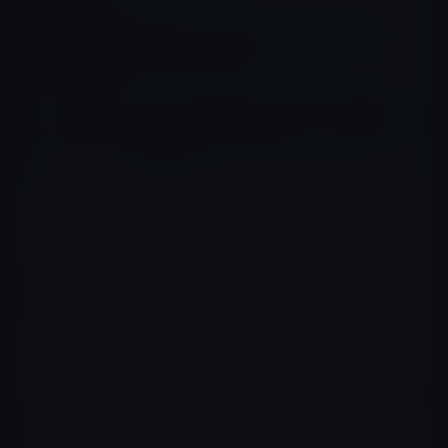
哲学コンサルティングなど、哲学がビジネス
現場で活用される理由
［ハッキング対策は？］政府が、紙の健康保
険証を2024年秋に原則廃止、マイナンバーカ
ードに統合へ
アメリカでは、当然ながら信仰は自由であり、政治が信仰
に関わることは許さないが、宗教が政治に関わるのはOK
というヨーロッパと同じスタイルだ。このあたりは、八
百万の神と同時に仏教を取り入れてきた日本人には、分
かりにくいところだ。
日本で言う政教分離とは、政治と宗教が一定の距離を保
つことであり、現在は与党になっている公明党も支持母体
が創価学会であることは認めているが、創価学会が公的
に政治に口を挟むことはないという建前になっている。