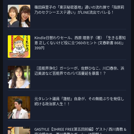
篠田麻里子の「東京秘密基地」通いの流れ弾で「指原莉
乃のセクシーエステ通い」がLINE流出でバレる！
Kindle日替わりセール、西原 理恵子（著）「生きる悪知
恵 正しくないけど役に立つ60のヒント (文春新書 868)」
399円
［芸能界浄化］ガーシーが、佐野ひなこ、川口春奈、浜
辺美波など芸能界でのパパ活蔓延を暴露！？
元タレント議員「蓮舫」自身が、その無能ぶりを発信し
続ける政治家人生！！
GASTYLE【3HREE FREE第五回前編】ゲスト/ 西川貴教 &