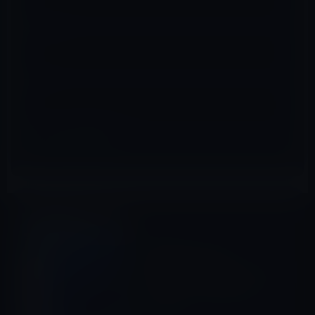
メール
※
サイト
Microsoft
前の記事
今年中に公開される
「Windows 11 22H2」アップ
デートについて現在分かって
いること