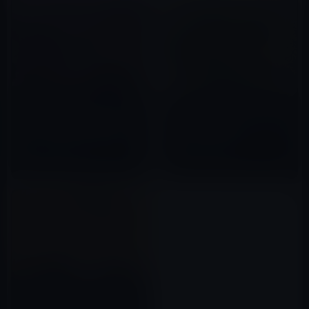
［日本崩壊］市民を食い物にし
【モバイル林檎のライフハッ
てきたカルト教団と手を組んで
ク」電柱にも頭(こうべ)を垂れ
でも、議員になりたい人たちに
る「感謝」が重要！?
国を任せられるのか。
2022年08月28日
2022年06月10日
岸田首相の「バカな異次元の少
子化対策」、それよりも「結婚