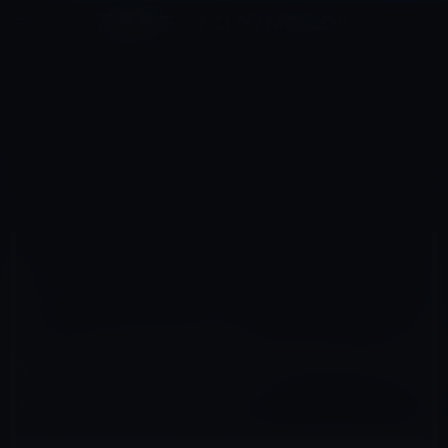
コ
ナ
深層系モッドログ / MODLOG
ン
ビ
ライフ、サイエンス、ガジェットほか、この迷宮を楽しむ人たちへ
テ
ゲ
ン
ー
コラム
ツ
シ
HOME
コラム
へ
ョ
［カルト統一教会の野望］もともとアメリカでは、進化論をまったく信じない人たちが全人口の20%以上
も存在する
ス
ン
キ
に
ッ
移
プ
動
2022年8月6日
M林檎
コラム
［カルト統一教会の野望］もともとアメリカ
では、進化論をまったく信じない人たちが全
人口の20%以上も存在する