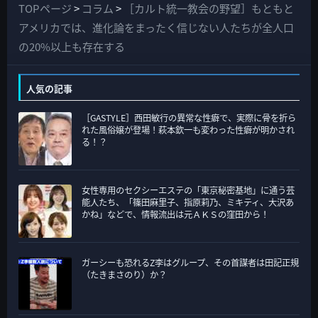
て
TOPページ
>
コラム
>
［カルト統一教会の野望］もともと
の
アメリカでは、進化論をまったく信じない人たちが全人口
カ
の20%以上も存在する
テ
ゴ
人気の記事
リ
［GASTYLE］西田敏行の異常な性癖で、実際に骨を折ら
ー
れた風俗嬢が登場！萩本欽一も変わった性癖が明かされ
る！？
女性専用のセクシーエステの「東京秘密基地」に通う芸
能人たち、「篠田麻里子、指原莉乃、ミキティ、大沢あ
かね」などで、情報流出は元ＡＫＳの窪田から！
ガーシーも恐れるZ李はグループ、その首謀者は田記正規
（たきまさのり）か？