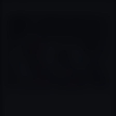
Worshippers at World Peace and Unification Sanctuary
hold weapons during their service, on Feb. 28, 2018 in
New Foundland, Pa.