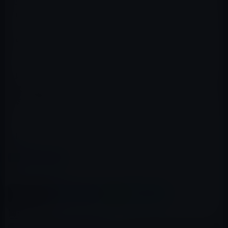
抜き差しならぬ関係が明らかになりつつあるが、恐ろし
いのは自民党の憲法草案が、統一教会の作成した憲法案
とそっくりであることや、各種施策において家庭という
単位を重視する姿勢は、統一教会の強い影響を受けてい
ると言われている。（例えば子ども家庭庁の創設）
統一教会の問題は、ただ単に元首相の死や政治家の選挙
運動支援に治まらず、日本の政党政治が、外国の宗教指
導者の教義実現に協力しているという問題にまで発展す
るかも知れないことだ。
M林檎
カテゴリー
コラム
この記事をシェア
X(Twitter)
Facebook
LINE
B!はてブ
関連記事